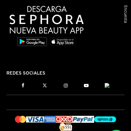
Encuesta
COMMODITY
DERMALOGICA
DIOR
DIOR BACKSTAGE
REDES SOCIALES
DOLCE&GABBANA
DR. DENNIS GROSS SKINCARE
DR. JART+