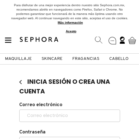
Para disfrutar de una mejor experiencia dentro nuestro sitio Sephora.com.mx,
recomendamos abrirlo en navegadores como Firefox, Safari o Chrome. No
podemos garantizar que funcionará de la manera más óptima usando otro
navegador web. Al continuar navegando en este sitio, aceptas el uso de cookies.
Más información
.
Acepto
MAQUILLAJE
SKINCARE
FRAGANCIAS
CABELLO
SEPHORA COLLECTION
Fragancias
Maquillaje
Skincare
Cabello
Marcas
INICIA SESIÓN O CREA UNA
VER
VER
VER
VER
VER
VER
CUENTA
A
Correo electrónico
ROSTRO
PRODUCTOS ESPECIALIZADOS
MUJER
SETS DE VALOR & PARA
MAQUILLAJE
ADIDAS
REGALAR
B
MEJILLAS
SKINCARE COREANO
HOMBRE
CUIDADO DE LA PIEL
AESTURA
C
Contraseña
TAMAÑOS DE VIAJE