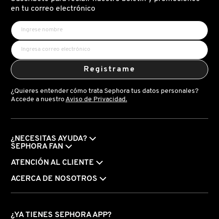
X
en tu correo electrónico
CALVIN KLEIN
INGREDIENTES ACTIVOS DE
Y
SKINCARE
CAROLINA HERRERA
Z
Registrame
#
CAUDALIE
¿Quieres entender cómo trata Sephora tus datos personales?
Accede a nuestro
Aviso de Privacidad.
CHANEL
¿NECESITAS AYUDA?
CHARLOTTE TILBURY
SEPHORA FAN
ATENCIÓN AL CLIENTE
CLARINS
ACERCA DE NOSOTROS
CLINIQUE
¿YA TIENES SEPHORA APP?