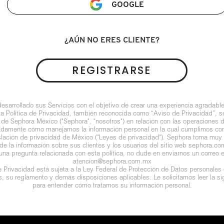
GOOGLE
¿AÚN NO ERES CLIENTE?
REGISTRARSE
arrollado sus Servicios con el objetivo de crear una experiencia agradable
ta Política de Privacidad, también reconocida como “Aviso de Privacidad”, se
 de Sephora México ("Sephora", "nosotros") en relación con las operaciones 
ladamente cómo manejamos la información personal en la cual cumplimos con 
islación de privacidad de México ("Leyes de privacidad"). Sephora toma muy e
de la información sobre sus clientes y los usuarios del sitio web sephora.com (
guna pregunta relacionada con esta política, no dude en enviarnos un correo e
atencion@sephora.com.mx
de Privacidad está sujeta a la Ley Federal de Protección de Datos personales
es, su reglamento y demás disposiciones aplicables. Le solicitamos leer la sig
para entender cómo tratamos su información personal.