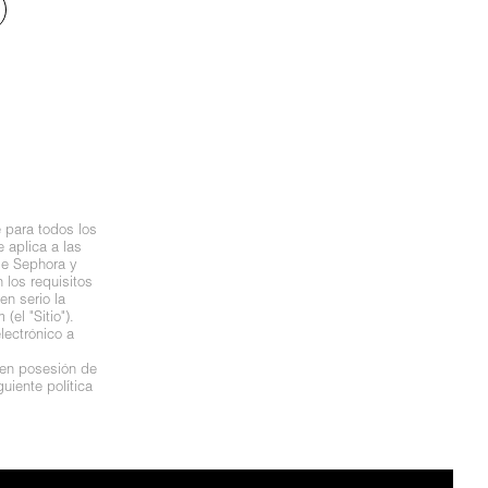
 para todos los
 aplica a las
de Sephora y
los requisitos
n serio la
el "Sitio").
lectrónico a
 en posesión de
uiente política