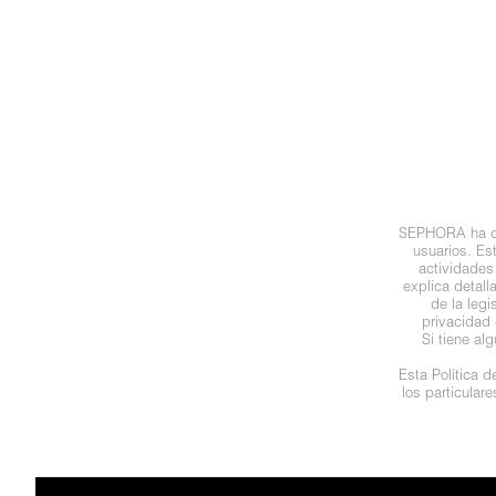
N
BEAUTY OF JOSEON
BRONCEADORES Y
O
AUTOBRONCEADORES
BENEFIT COSMETICS
P
TRATAMIENTOS PARA LABIOS
Q
BILLIE EILISH
R
HERRAMIENTAS DE ALTA
SEPHORA ha des
TECNOLOGÍA
BIODANCE
usuarios. Es
S
actividades
explica detal
de la leg
T
SETS DE VALOR & PARA
BRIOGEO
privacidad 
REGALAR
Si tiene al
U
Esta Política 
BUMBLE AND BUMBLE
los particular
V
TAMAÑOS DE VIAJE
W
BURBERRY
BAÑO Y CUERPO