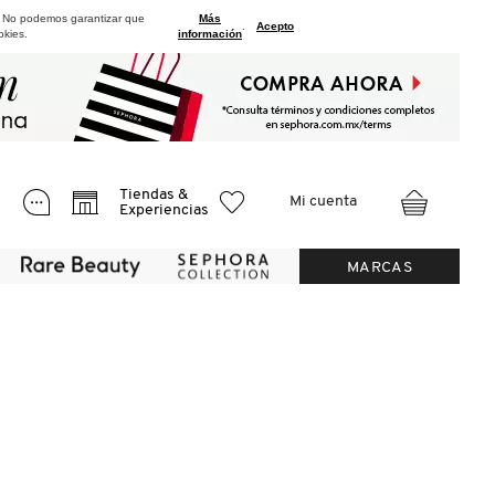
. No podemos garantizar que
Más
.
Acepto
okies.
información
Tiendas &
Mi cuenta
Experiencias
MARCAS