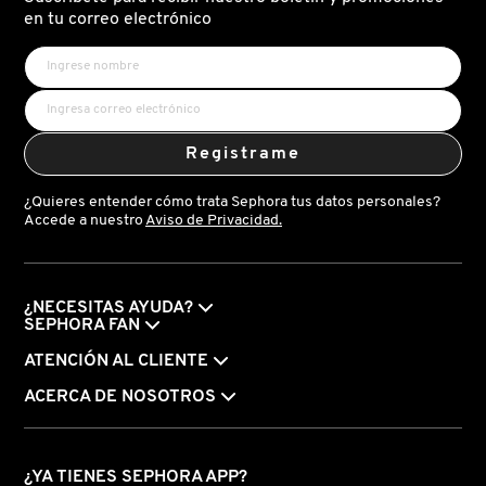
X
en tu correo electrónico
CALVIN KLEIN
INGREDIENTES ACTIVOS DE
Y
SKINCARE
CAROLINA HERRERA
Z
Registrame
#
CAUDALIE
¿Quieres entender cómo trata Sephora tus datos personales?
Accede a nuestro
Aviso de Privacidad.
CHANEL
¿NECESITAS AYUDA?
CHARLOTTE TILBURY
SEPHORA FAN
ATENCIÓN AL CLIENTE
CLARINS
ACERCA DE NOSOTROS
CLINIQUE
¿YA TIENES SEPHORA APP?