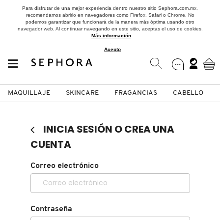
Para disfrutar de una mejor experiencia dentro nuestro sitio Sephora.com.mx,
recomendamos abrirlo en navegadores como Firefox, Safari o Chrome. No
podemos garantizar que funcionará de la manera más óptima usando otro
navegador web. Al continuar navegando en este sitio, aceptas el uso de cookies.
Más información
.
Acepto
MAQUILLAJE
SKINCARE
FRAGANCIAS
CABELLO
SEPHORA COLLECTION
Fragancias
Maquillaje
Skincare
Cabello
Marcas
INICIA SESIÓN O CREA UNA
VER
VER
VER
VER
VER
VER
CUENTA
A
Correo electrónico
ROSTRO
PRODUCTOS ESPECIALIZADOS
MUJER
SETS DE VALOR & PARA
MAQUILLAJE
ADIDAS
REGALAR
B
MEJILLAS
SKINCARE COREANO
HOMBRE
CUIDADO DE LA PIEL
AESTURA
C
Contraseña
TAMAÑOS DE VIAJE