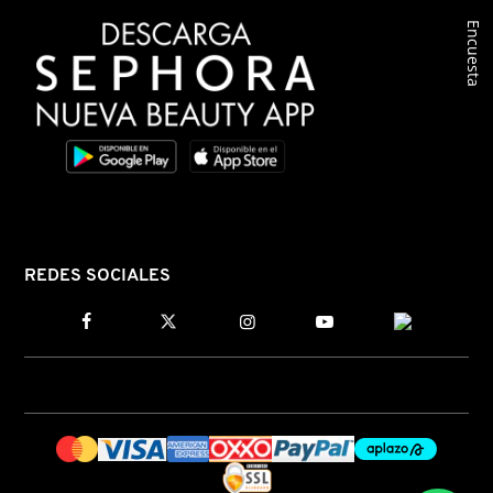
Encuesta
COMMODITY
DERMALOGICA
DIOR
DIOR BACKSTAGE
REDES SOCIALES
DOLCE&GABBANA
DR. DENNIS GROSS SKINCARE
DR. JART+