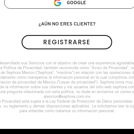
GOOGLE
¿AÚN NO ERES CLIENTE?
REGISTRARSE
arrollado sus Servicios con el objetivo de crear una experiencia agradable
ta Política de Privacidad, también reconocida como “Aviso de Privacidad”, se
 de Sephora México ("Sephora", "nosotros") en relación con las operaciones 
ladamente cómo manejamos la información personal en la cual cumplimos con 
islación de privacidad de México ("Leyes de privacidad"). Sephora toma muy e
de la información sobre sus clientes y los usuarios del sitio web sephora.com (
guna pregunta relacionada con esta política, no dude en enviarnos un correo e
atencion@sephora.com.mx
de Privacidad está sujeta a la Ley Federal de Protección de Datos personales
es, su reglamento y demás disposiciones aplicables. Le solicitamos leer la sig
para entender cómo tratamos su información personal.