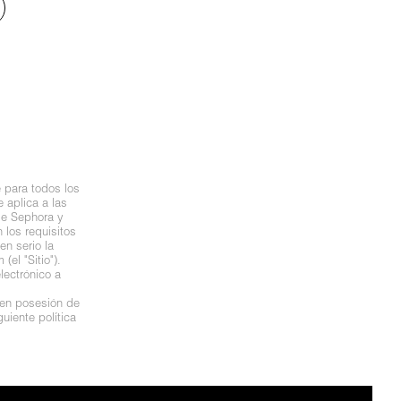
 para todos los
 aplica a las
de Sephora y
los requisitos
n serio la
el "Sitio").
lectrónico a
 en posesión de
uiente política