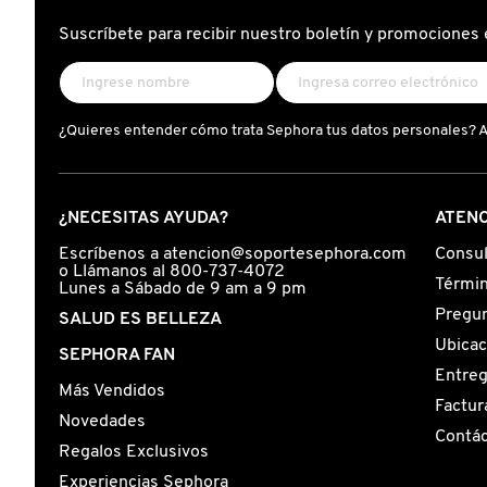
X
Suscríbete para recibir nuestro boletín y promociones 
CALVIN KLEIN
INGREDIENTES ACTIVOS DE
Y
SKINCARE
CAROLINA HERRERA
Z
¿Quieres entender cómo trata Sephora tus datos personales? 
#
CAUDALIE
¿NECESITAS AYUDA?
ATENC
CHANEL
Escríbenos a atencion@soportesephora.com
Consul
o Llámanos al 800-737-4072
Términ
Lunes a Sábado de 9 am a 9 pm
Pregun
SALUD ES BELLEZA
CHARLOTTE TILBURY
Ubicac
SEPHORA FAN
Entre
Más Vendidos
CLARINS
Factur
Novedades
Contá
Regalos Exclusivos
CLINIQUE
Experiencias Sephora