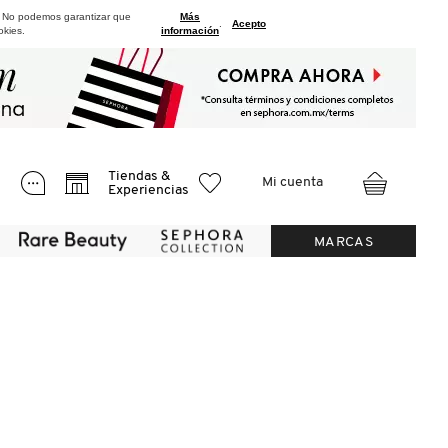
. No podemos garantizar que
Más
.
Acepto
okies.
información
Tiendas &
Mi cuenta
Experiencias
MARCAS