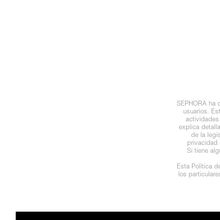
N
BEAUTY OF JOSEON
BRONCEADORES Y
O
AUTOBRONCEADORES
BENEFIT COSMETICS
P
TRATAMIENTOS PARA LABIOS
Q
BILLIE EILISH
R
HERRAMIENTAS DE ALTA
SEPHORA ha des
TECNOLOGÍA
BIODANCE
usuarios. Es
S
actividades
explica detal
de la leg
T
SETS DE VALOR & PARA
BRIOGEO
privacidad 
REGALAR
Si tiene al
U
Esta Política 
BUMBLE AND BUMBLE
los particular
V
TAMAÑOS DE VIAJE
W
BURBERRY
BAÑO Y CUERPO