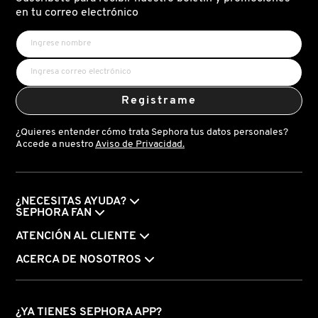
X
en tu correo electrónico
CALVIN KLEIN
INGREDIENTES ACTIVOS DE
Y
SKINCARE
CAROLINA HERRERA
Z
Registrame
#
CAUDALIE
¿Quieres entender cómo trata Sephora tus datos personales?
Accede a nuestro
Aviso de Privacidad.
CHANEL
¿NECESITAS AYUDA?
CHARLOTTE TILBURY
SEPHORA FAN
ATENCIÓN AL CLIENTE
CLARINS
ACERCA DE NOSOTROS
CLINIQUE
¿YA TIENES SEPHORA APP?