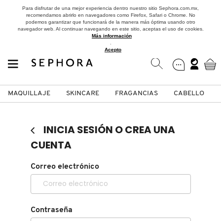
Para disfrutar de una mejor experiencia dentro nuestro sitio Sephora.com.mx,
recomendamos abrirlo en navegadores como Firefox, Safari o Chrome. No
podemos garantizar que funcionará de la manera más óptima usando otro
navegador web. Al continuar navegando en este sitio, aceptas el uso de cookies.
Más información
.
Acepto
MAQUILLAJE
SKINCARE
FRAGANCIAS
CABELLO
SEPHORA COLLECTION
Fragancias
Maquillaje
Skincare
Cabello
Marcas
INICIA SESIÓN O CREA UNA
VER
VER
VER
VER
VER
VER
CUENTA
A
Correo electrónico
ROSTRO
PRODUCTOS ESPECIALIZADOS
MUJER
SETS DE VALOR & PARA
MAQUILLAJE
ADIDAS
REGALAR
B
MEJILLAS
SKINCARE COREANO
HOMBRE
CUIDADO DE LA PIEL
AESTURA
C
Contraseña
TAMAÑOS DE VIAJE