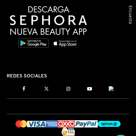
Encuesta
COMMODITY
DERMALOGICA
DIOR
DIOR BACKSTAGE
REDES SOCIALES
DOLCE&GABBANA
DR. DENNIS GROSS SKINCARE
DR. JART+