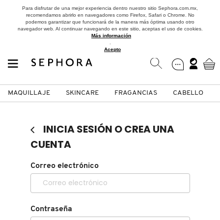
Para disfrutar de una mejor experiencia dentro nuestro sitio Sephora.com.mx,
recomendamos abrirlo en navegadores como Firefox, Safari o Chrome. No
podemos garantizar que funcionará de la manera más óptima usando otro
navegador web. Al continuar navegando en este sitio, aceptas el uso de cookies.
Más información
.
Acepto
MAQUILLAJE
SKINCARE
FRAGANCIAS
CABELLO
SEPHORA COLLECTION
Fragancias
Maquillaje
Skincare
Cabello
Marcas
INICIA SESIÓN O CREA UNA
VER
VER
VER
VER
VER
VER
CUENTA
A
Correo electrónico
ROSTRO
PRODUCTOS ESPECIALIZADOS
MUJER
SETS DE VALOR & PARA
MAQUILLAJE
ADIDAS
REGALAR
B
MEJILLAS
SKINCARE COREANO
HOMBRE
CUIDADO DE LA PIEL
AESTURA
C
Contraseña
TAMAÑOS DE VIAJE