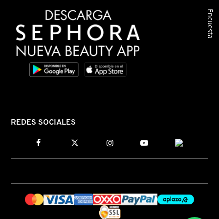
Encuesta
COMMODITY
DERMALOGICA
DIOR
DIOR BACKSTAGE
REDES SOCIALES
DOLCE&GABBANA
DR. DENNIS GROSS SKINCARE
DR. JART+