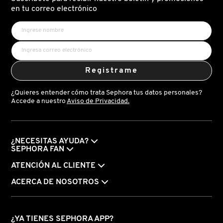
X
en tu correo electrónico
CALVIN KLEIN
INGREDIENTES ACTIVOS DE
Y
SKINCARE
CAROLINA HERRERA
Z
Registrame
#
CAUDALIE
¿Quieres entender cómo trata Sephora tus datos personales?
Accede a nuestro
Aviso de Privacidad.
CHANEL
¿NECESITAS AYUDA?
CHARLOTTE TILBURY
SEPHORA FAN
ATENCIÓN AL CLIENTE
CLARINS
ACERCA DE NOSOTROS
CLINIQUE
¿YA TIENES SEPHORA APP?