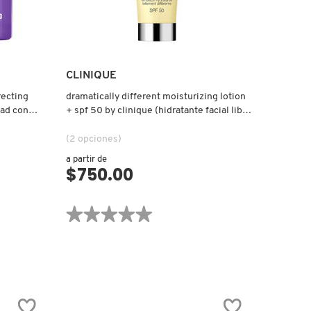
CLINIQUE
recting
dramatically different moisturizing lotion
dad con
+ spf 50 by clinique (hidratante facial libre
de fragancias)
(2 opciones)
a partir de
$750.00
VISTA RÁPIDA
★★★★★
★★★★★
No
hay
valoraciones
de
DRAMATICALLY
DIFFERENT
MOISTURIZING
LOTION
+