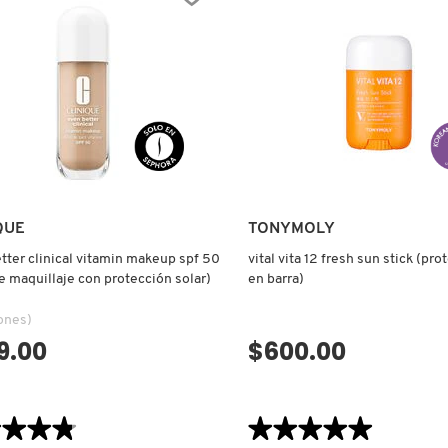
CTOR
QUE
TONYMOLY
tter clinical vitamin makeup spf 50
vital vita 12 fresh sun stick (pro
e maquillaje con protección solar)
en barra)
ones)
9.00
$600.00
VISTA RÁPIDA
VISTA RÁPIDA
★★★★
★★★★
★★★★★
★★★★★