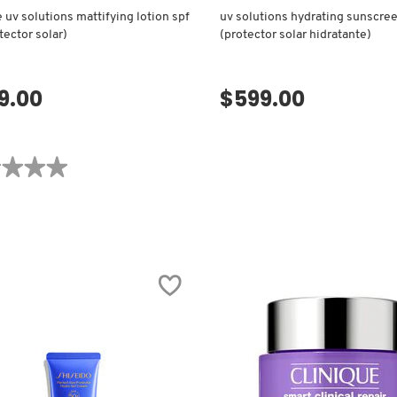
e uv solutions mattifying lotion spf
uv solutions hydrating sunscree
tector solar)
(protector solar hidratante)
9.00
$599.00
VISTA RÁPIDA
VISTA RÁPIDA
★★★★
★★★★
ones
UE
ONS
YING
CTOR