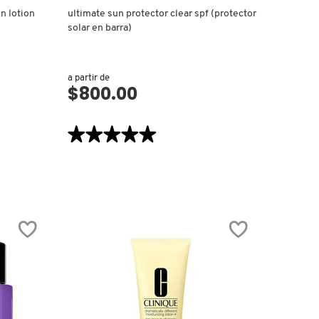
n lotion
ultimate sun protector clear spf (protector
solar en barra)
a partir de
$800.00
VISTA RÁPIDA
★★★★★
★★★★★
5
de
5
estrellas.
Leer
reseñas
de
ULTIMATE
SUN
PROTECTOR
CLEAR
SPF
(PROTECTOR
SOLAR
EN
BARRA)