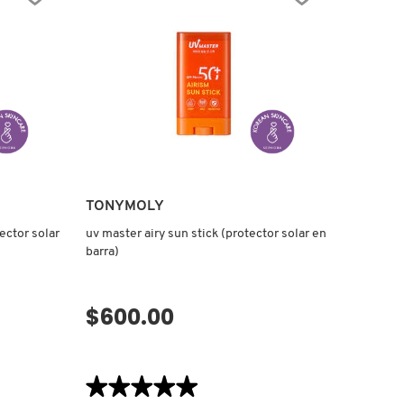
SPF
50
BY
CLINIQUE
(HIDRATANTE
FACIAL
LIBRE
DE
FRAGANCIAS)
TONYMOLY
tector solar
uv master airy sun stick (protector solar en
barra)
$600.00
VISTA RÁPIDA
★★★★★
★★★★★