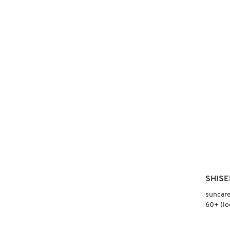
4.8
de
5
estrellas.
DRUNK ELEPHANT
Leer
reseñas
de
EVEN
BETTE
DYSON
CLINIC
VITAMI
MAKEU
SPF
50
E.L.F. COSMETICS
(BASE
DE
MAQUI
CON
PROTE
E.L.F. SKIN
SOLAR)
ESTÉE LAUDER
SHISE
FENTY BEAUTY
suncare
60+ (lo
FENTY SKIN