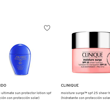
5
de
5
estrellas.
Leer
reseñas
de
VITAL
R
VITA
AL
12
N
FRESH
P
SUN
STICK
(PROTECTOR
SOLAR
EN
LLAJE
BARRA)
CCIÓN
IDO
CLINIQUE
 ultimate sun protector lotion spf
moisture surge™ spf 25 sheer h
ción con protección solar)
(hidratante con protección solar