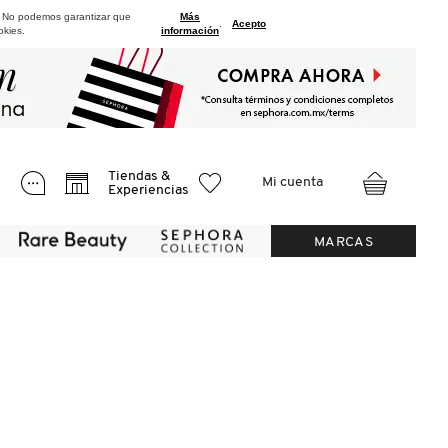
. No podemos garantizar que
Más
.
Acepto
okies.
información
Tiendas &
Mi cuenta
Experiencias
MARCAS