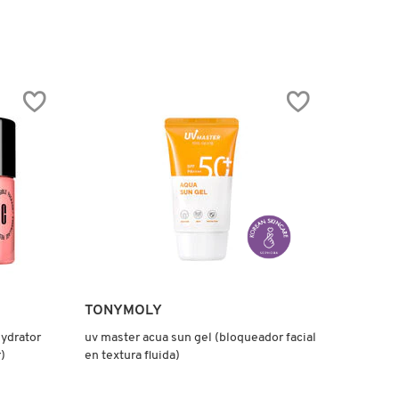
5
de
5
estrellas.
Leer
reseñas
de
UV
MASTER
AIRY
SUN
STICK
(PROTECTOR
SOLAR
EN
BARRA)
TONYMOLY
ydrator
uv master acua sun gel (bloqueador facial
)
en textura fluida)