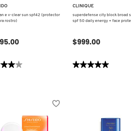
IDO
CLINIQUE
an e v-clear sun spf42 (protector
superdefense city block broad 
ra rostro)
spf 50 daily energy + face prot
(protector facial)
095.00
$999.00
VISTA RÁPIDA
VISTA RÁPIDA
★★★★
★★★★
★★★★★
★★★★★
5
de
5
estrellas.
Leer
reseñas
de
SUPERDEFENSE
CITY
BLOCK
BROAD
SPECTRUM
SPF
50
CTOR
DAILY
ENERGY