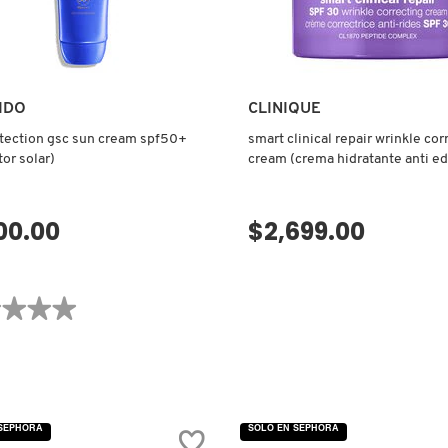
IDO
CLINIQUE
tection gsc sun cream spf50+
smart clinical repair wrinkle cor
tor solar)
cream (crema hidratante anti e
protector solar)
00.00
$2,699.00
VISTA RÁPIDA
VISTA RÁPIDA
★★★★
★★★★
ones
TION
 SEPHORA
SOLO EN SEPHORA