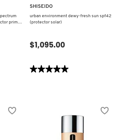
SHISEIDO
spectrum
urban environment dewy-fresh sun spf42
ector primer
(protector solar)
$1,095.00
VISTA RÁPIDA
★★★★★
★★★★★
5
de
5
estrellas.
Leer
reseñas
de
URBAN
ENVIRONMENT
DEWY-
FRESH
SUN
SPF42
(PROTECTOR
SOLAR)