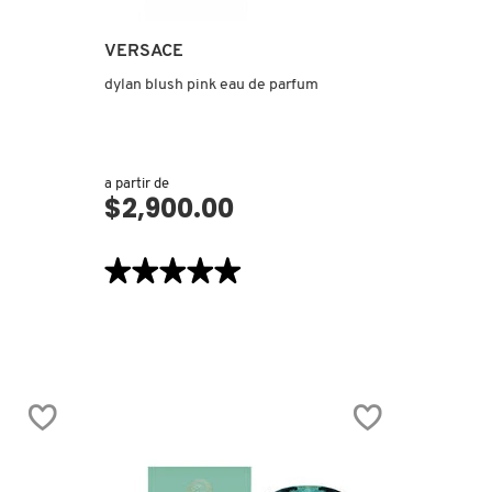
VERSACE
dylan blush pink eau de parfum
a partir de
$2,900.00
VISTA RÁPIDA
★★★★★
★★★★★
5
de
5
estrellas.
Leer
reseñas
de
DYLAN
BLUSH
PINK
EAU
DE
PARFUM