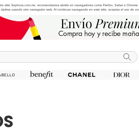
estro sitio Sephora.com.mx, recomendamos abrirlo en navegadores como Firefox, Safari o Chrome
 óptima usando otro navegador web. Al continuar navegando en este sitio, aceptas el uso de co
ABELLO
ABELLO
OS