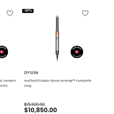
EMERALD
EAU
DE
-30%
PARFUM
DYSON
.d. ceramic
multiestilizador dyson airwrap™ complete
ello)
long
$15,500.00
$10,850.00