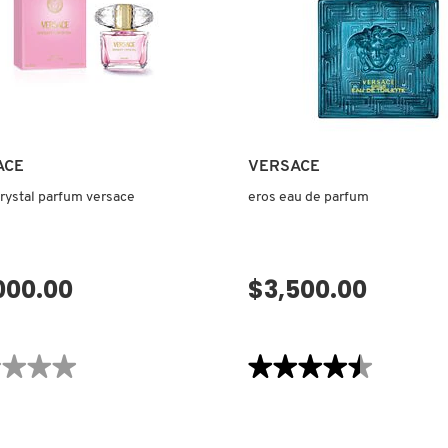
ACE
VERSACE
crystal parfum versace
eros eau de parfum
000.00
$3,500.00
VISTA RÁPIDA
VISTA RÁPIDA
★★★★
★★★★
★★★★★
★★★★★
4.5
de
ones
5
estrellas.
Leer