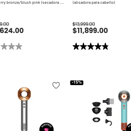
rry bronze/blush pink (secadora de
(alisadora para cabello)
)
9.00
$13,999.00
,624.00
$11,899.00
VISTA RÁPIDA
VISTA RÁPIDA
★★★★
★★★★
★★★★★
★★★★★
4.8
de
ones
5
estrellas.
ORA
Leer
reseñas
ONIC
de
ALISADORA
-15%
BERRY
DYSON
E/BLUSH
AIRSTRAIT
CERAMIC
DORA
PINK
(ALISADORA
O)
PARA
CABELLO)