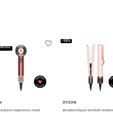
-15%
LIMITADA
N
DYSON
a dyson supersonic nural
alisadora dyson airstrait cerami