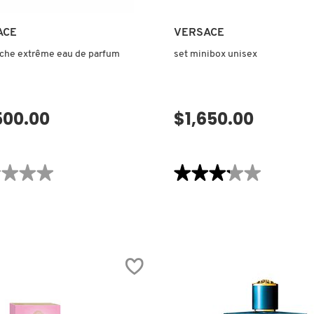
ACE
VERSACE
îche extrême eau de parfum
set minibox unisex
500.00
$1,650.00
VISTA RÁPIDA
VISTA RÁPIDA
★★★★
★★★★
★★★★★
★★★★★
3.2
de
ones
5
estrellas.
Leer
E
reseñas
ME
de
SET
MINIBOX
M
UNISEX