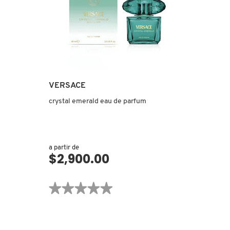
VERSACE
crystal emerald eau de parfum
a partir de
$2,900.00
VISTA RÁPIDA
★★★★★
★★★★★
No
hay
valoraciones
de
CRYSTAL