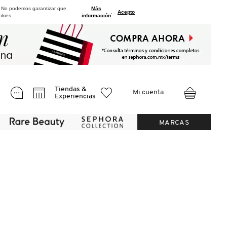
. No podemos garantizar que
Más
.
Acepto
okies.
información
Tiendas &
Mi cuenta
Experiencias
MARCAS