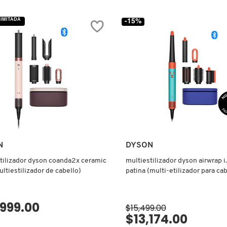
AL
reseñas
M
de
CE
EROS
LIMITADA
-15%
EAU
DE
PARFUM
N
DYSON
tilizador dyson coanda2x ceramic
multiestilizador dyson airwrap i
ultiestilizador de cabello)
patina (multi-etilizador para cab
,999.00
$15,499.00
$13,174.00
VISTA RÁPIDA
VISTA RÁPIDA