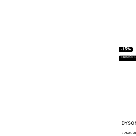
FRESH
GIORGIO ARMANI
-15%
GIVENCHY
EDICIÓN 
GLOSSIER
GLOW RECIPE
GUCCI
DYSO
secador