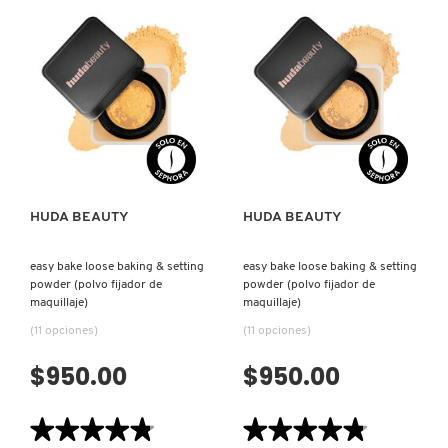
reseñas
reseñas
SKIN 1004
de
de
LIP
EASY
CONTOUR
BAKE
2.0
LOOSE
(DELINEADOR
BAKING
SMASHBOX
DE
&
LABIOS)
SETTING
POWDER
(POLVO
VISTA RÁPIDA
VISTA RÁPIDA
FIJADOR
SOL DE JANEIRO
DE
MAQUILLAJE)
SUPERGOOP!
HUDA BEAUTY
HUDA BEAUTY
THE INKEY LIST
easy bake loose baking & setting
easy bake loose baking & setting
powder (polvo fijador de
powder (polvo fijador de
maquillaje)
maquillaje)
(11 opciones)
(11 opciones)
THE ORDINARY
$950.00
$950.00
TOCOBO
★★★★★
★★★★★
★★★★★
★★★★★