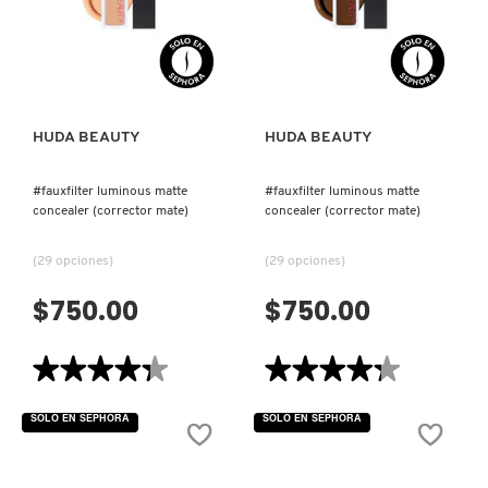
MATE)
MATE)
HUDA BEAUTY
HUDA BEAUTY
#fauxfilter luminous matte
#fauxfilter luminous matte
concealer (corrector mate)
concealer (corrector mate)
(29 opciones)
(29 opciones)
$750.00
$750.00
VISTA RÁPIDA
VISTA RÁPIDA
★★★★★
★★★★★
★★★★★
★★★★★
4.3
4.3
de
de
SOLO EN SEPHORA
SOLO EN SEPHORA
5
5
estrellas.
estrellas.
Leer
Leer
reseñas
reseñas
de
de