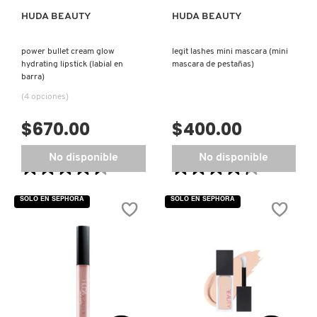
HUDA BEAUTY
HUDA BEAUTY
power bullet cream glow
legit lashes mini mascara (mini
hydrating lipstick (labial en
mascara de pestañas)
barra)
(4 opciones)
$670.00
$400.00
No disponible
No disponible
★★★★★
★★★★★
★★★★★
★★★★★
4.5
4.3
de
de
SOLO EN SEPHORA
SOLO EN SEPHORA
5
5
estrellas.
estrellas.
Leer
Leer
reseñas
reseñas
de
de
POWER
LEGIT
BULLET
LASHES
CREAM
MINI
GLOW
MASCARA
HYDRATING
(MINI
LIPSTICK
MASCARA
(LABIAL
DE
EN
PESTAÑAS)