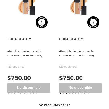
COMFORT
CONCEALER
TRANSFER-
(CORRECTOR
PROOF
MATE)
LIPSTICK(LABIAL
LÍQUIDO
MATE)
HUDA BEAUTY
HUDA BEAUTY
#fauxfilter luminous matte
#fauxfilter luminous matte
concealer (corrector mate)
concealer (corrector mate)
(29 opciones)
(29 opciones)
$750.00
$750.00
No disponible
No disponible
★★★★★
★★★★★
★★★★★
★★★★★
4.3
4.5
de
de
5
5
52
Productos de
117
estrellas.
estrellas.