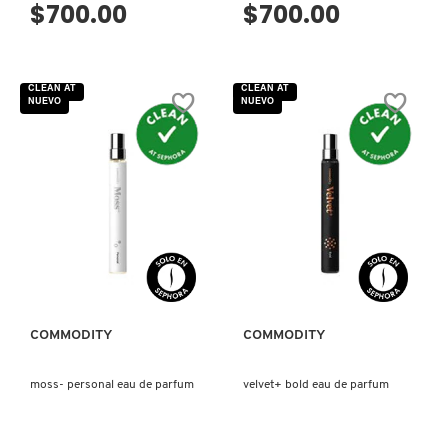
$700.00
$700.00
FRESH
CLEAN AT
CLEAN AT
NUEVO
NUEVO
GIORGIO ARMANI
GIVENCHY
VISTA RÁPIDA
VISTA RÁPIDA
GLOSSIER
GLOW RECIPE
COMMODITY
COMMODITY
moss- personal eau de parfum
velvet+ bold eau de parfum
GUCCI