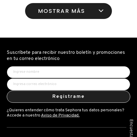
Leer
Leer
reseñas
reseñas
MOSTRAR MÁS
de
de
#FAUXFILTER
#FAUXFILTER
LUMINOUS
LUMINOUS
MATTE
MATTE
CONCEALER
CONCEALER
(CORRECTOR
(CORRECTOR
MATE)
MATE)
Suscríbete para recibir nuestro boletín y promociones
en tu correo electrónico
Registrame
¿Quieres entender cómo trata Sephora tus datos personales?
Accede a nuestro
Aviso de Privacidad.
Encuesta