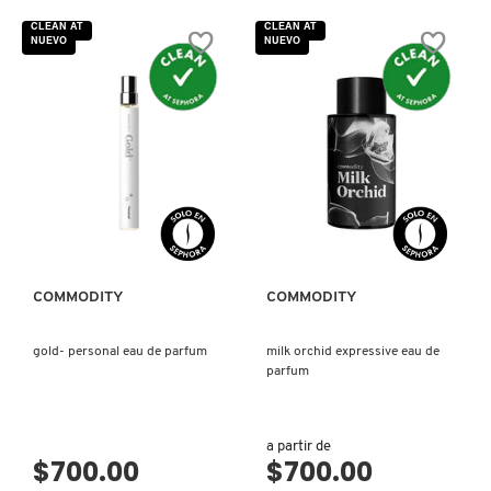
CLEAN AT
CLEAN AT
NUEVO
NUEVO
COMMODITY
DERMALOGICA
DIOR
VISTA RÁPIDA
VISTA RÁPIDA
DIOR BACKSTAGE
COMMODITY
COMMODITY
DOLCE&GABBANA
gold- personal eau de parfum
milk orchid expressive eau de
parfum
DR. DENNIS GROSS SKINCARE
a partir de
$700.00
$700.00
DR. JART+