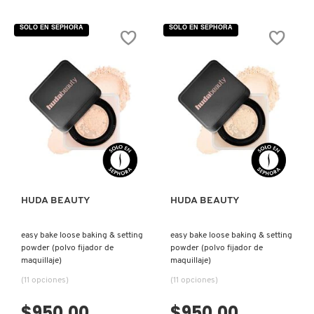
4.8
4.8
TOM FORD
de
de
5
5
SOLO EN SEPHORA
SOLO EN SEPHORA
estrellas.
estrellas.
Leer
Leer
reseñas
reseñas
TONYMOLY
de
de
EASY
EASY
BAKE
BAKE
LOOSE
LOOSE
BAKING
BAKING
TOO FACED
&
&
SETTING
SETTING
POWDER
POWDER
(POLVO
(POLVO
VISTA RÁPIDA
VISTA RÁPIDA
FIJADOR
FIJADOR
TRULY BEAUTY
DE
DE
MAQUILLAJE)
MAQUILLAJE)
TWEEZERMAN
HUDA BEAUTY
HUDA BEAUTY
easy bake loose baking & setting
easy bake loose baking & setting
URBAN DECAY
powder (polvo fijador de
powder (polvo fijador de
maquillaje)
maquillaje)
(11 opciones)
(11 opciones)
VALENTINO
$950.00
$950.00