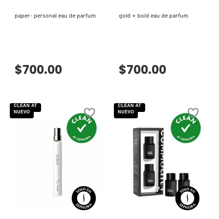
LIVING PROOF
paper- personal eau de parfum
gold + bold eau de parfum
MAC COSMETICS
$700.00
$700.00
MAISON LOUIS MARIE
CLEAN AT
CLEAN AT
MAKEUP BY MARIO
NUEVO
NUEVO
MARC JACOBS PERFUMES
MEDICUBE
VISTA RÁPIDA
VISTA RÁPIDA
MONTBLANC