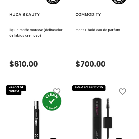
NUXE
HUDA BEAUTY
COMMODITY
liquid matte mousse (delineador
moss+ bold eau de parfum
OLAPLEX
de labios cremoso)
OLLIE
$610.00
$700.00
ONE SIZE
CLEAN AT
SOLO EN SEPHORA
NUEVO
OUAI HAIRCARE
PAI-SHAU
PATCHOLOGY
VISTA RÁPIDA
VISTA RÁPIDA