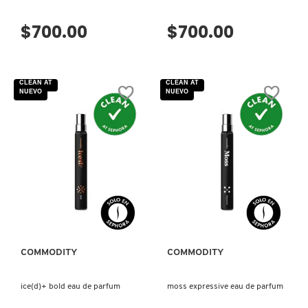
GUERLAIN
$700.00
$700.00
HUDA BEAUTY
CLEAN AT
CLEAN AT
HUGO BOSS
NUEVO
NUEVO
ICONIC LONDON
ILIA
VISTA RÁPIDA
VISTA RÁPIDA
INNISFREE
COMMODITY
COMMODITY
ISDIN
ice(d)+ bold eau de parfum
moss expressive eau de parfum