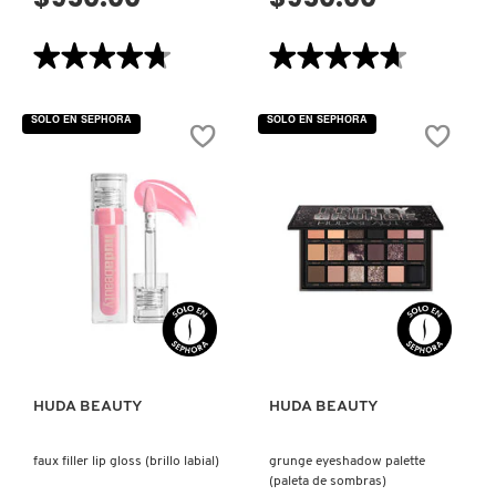
VERSACE
★★★★★
★★★★★
★★★★★
★★★★★
4.7
4.7
de
de
YVES SAINT LAURENT
5
5
SOLO EN SEPHORA
SOLO EN SEPHORA
estrellas.
estrellas.
Leer
Leer
reseñas
reseñas
de
de
EASY
EASY
BAKE
BAKE
LOOSE
LOOSE
BAKING
BAKING
&
&
SETTING
SETTING
POWDER
POWDER
(POLVO
(POLVO
FIJADOR
FIJADOR
DE
DE
MAQUILLAJE)
MAQUILLAJE)
HUDA BEAUTY
HUDA BEAUTY
faux filler lip gloss (brillo labial)
grunge eyeshadow palette
(paleta de sombras)