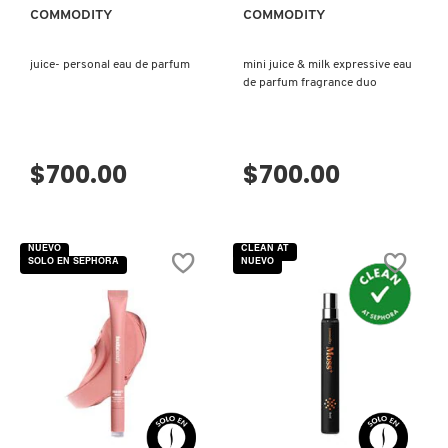
COMMODITY
COMMODITY
MOROCCANOIL
juice- personal eau de parfum
mini juice & milk expressive eau
de parfum fragrance duo
MOSCHINO
$700.00
$700.00
MURAD
NARS
NUEVO
CLEAN AT
SOLO EN SEPHORA
NUEVO
NATASHA DENONA
NEST New York
VISTA RÁPIDA
VISTA RÁPIDA
NUDESTIX