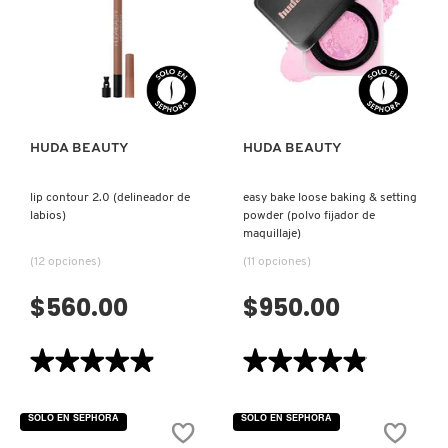
DE
PESTAÑAS)
REDKEN
VISTA RÁPIDA
VISTA RÁPIDA
SARELLY
HUDA BEAUTY
HUDA BEAUTY
SEPHORA COLLECTION
lip contour 2.0 (delineador de
easy bake loose baking & setting
labios)
powder (polvo fijador de
maquillaje)
SEPHORA FAVORITES
(12 opciones)
(11 opciones)
$560.00
$950.00
SHARK
★★★★★
★★★★★
★★★★★
★★★★★
4.9
4.9
SHISEIDO
de
de
5
5
SOLO EN SEPHORA
SOLO EN SEPHORA
estrellas.
estrellas.
Leer
Leer