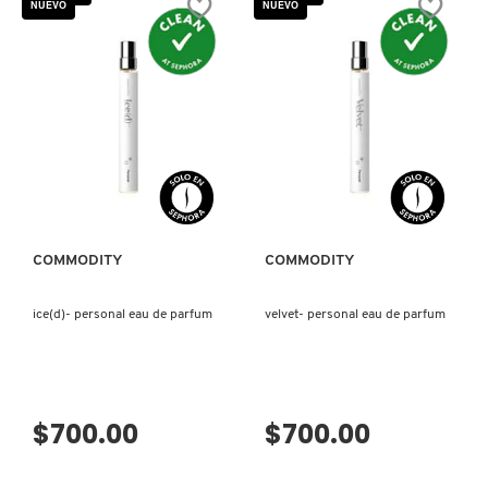
NUEVO
NUEVO
X
CALVIN KLEIN
INGREDIENTES ACTIVOS DE
Y
SKINCARE
CAROLINA HERRERA
Z
#
VISTA RÁPIDA
VISTA RÁPIDA
CAUDALIE
CHANEL
COMMODITY
COMMODITY
ice(d)- personal eau de parfum
velvet- personal eau de parfum
CHARLOTTE TILBURY
CLARINS
$700.00
$700.00
CLINIQUE