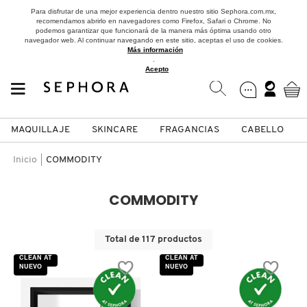
Para disfrutar de una mejor experiencia dentro nuestro sitio Sephora.com.mx,
recomendamos abrirlo en navegadores como Firefox, Safari o Chrome. No
podemos garantizar que funcionará de la manera más óptima usando otro
navegador web. Al continuar navegando en este sitio, aceptas el uso de cookies.
Más información
.
Acepto
MAQUILLAJE
SKINCARE
FRAGANCIAS
CABELLO
SEPHORA COLLECTION
Fragancias
Maquillaje
Skincare
Cabello
Marcas
Inicio
COMMODITY
VER
VER
VER
VER
VER
VER
COMMODITY
A
ROSTRO
PRODUCTOS ESPECIALIZADOS
MUJER
SETS DE VALOR & PARA
MAQUILLAJE
ADIDAS
Total de 117 productos
REGALAR
B
CLEAN AT
CLEAN AT
NUEVO
NUEVO
MEJILLAS
SKINCARE COREANO
HOMBRE
CUIDADO DE LA PIEL
AESTURA
C
TAMAÑOS DE VIAJE