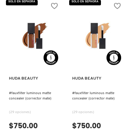
SOLO EN SEPHORA
SOLO EN SEPHORA
5
5
estrellas.
estrellas.
Leer
Leer
reseñas
reseñas
de
de
#FAUXFILTER
#FAUXFILTER
LUMINOUS
LUMINOUS
MATTE
MATTE
CONCEALER
CONCEALER
(CORRECTOR
(CORRECTOR
MATE)
MATE)
HUDA BEAUTY
HUDA BEAUTY
#fauxfilter luminous matte
#fauxfilter luminous matte
concealer (corrector mate)
concealer (corrector mate)
(29 opciones)
(29 opciones)
$750.00
$750.00
VISTA RÁPIDA
VISTA RÁPIDA