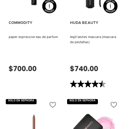
PATRICK TA
COMMODITY
HUDA BEAUTY
PEACE OUT SKINCARE
paper expressive eau de parfum
legit lashes mascara (mascara
de pestañas)
PETER THOMAS ROTH
$700.00
$740.00
PHLUR
★★★★★
★★★★★
PRADA
4.5
de
5
SOLO EN SEPHORA
SOLO EN SEPHORA
estrellas.
Leer
RABANNE
reseñas
de
LEGIT
LASHES
MASCARA
RARE BEAUTY
(MASCARA