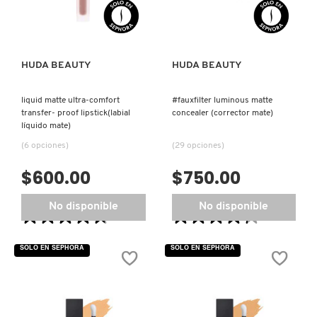
BARRA)
HUDA BEAUTY
HUDA BEAUTY
liquid matte ultra-comfort
#fauxfilter luminous matte
transfer- proof lipstick(labial
concealer (corrector mate)
líquido mate)
(6 opciones)
(29 opciones)
$600.00
$750.00
No disponible
No disponible
★★★★★
★★★★★
★★★★★
★★★★★
4.7
4.3
de
de
SOLO EN SEPHORA
SOLO EN SEPHORA
5
5
estrellas.
estrellas.
Leer
Leer
reseñas
reseñas
de
de
LIQUID
#FAUXFILTER
MATTE
LUMINOUS
ULTRA-
MATTE