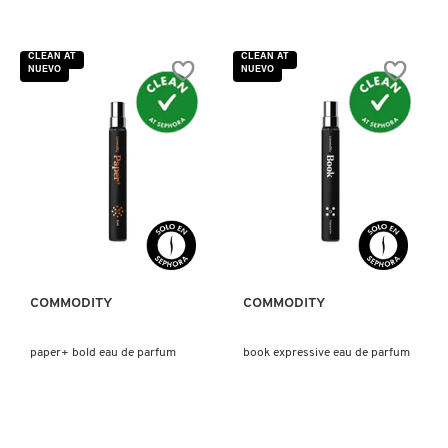
DRUNK ELEPHANT
CLEAN AT
CLEAN AT
NUEVO
NUEVO
DYSON
E.L.F. COSMETICS
VISTA RÁPIDA
VISTA RÁPIDA
E.L.F. SKIN
COMMODITY
COMMODITY
ESTÉE LAUDER
paper+ bold eau de parfum
book expressive eau de parfum
FENTY BEAUTY
FENTY SKIN