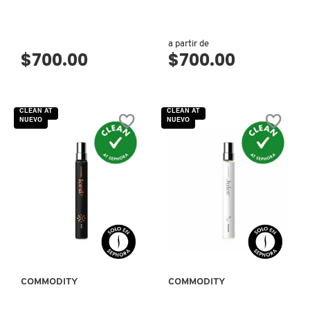
REDKEN
a partir de
$700.00
$700.00
SARELLY
CLEAN AT
CLEAN AT
NUEVO
NUEVO
SEPHORA COLLECTION
SEPHORA FAVORITES
VISTA RÁPIDA
VISTA RÁPIDA
SHARK
SHISEIDO
COMMODITY
COMMODITY