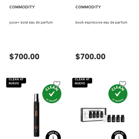
COMMODITY
COMMODITY
VERSACE
juice+ bold eau de parfum
book expressive eau de parfum
YVES SAINT LAURENT
$700.00
$700.00
CLEAN AT
CLEAN AT
NUEVO
NUEVO
VISTA RÁPIDA
VISTA RÁPIDA