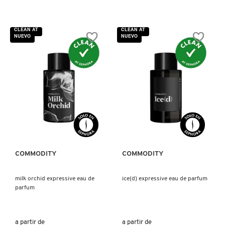
NUXE
CLEAN AT
CLEAN AT
NUEVO
NUEVO
OLAPLEX
OLLIE
VISTA RÁPIDA
VISTA RÁPIDA
ONE SIZE
COMMODITY
COMMODITY
OUAI HAIRCARE
milk orchid expressive eau de
ice(d) expressive eau de parfum
PAI-SHAU
parfum
PATCHOLOGY
a partir de
a partir de