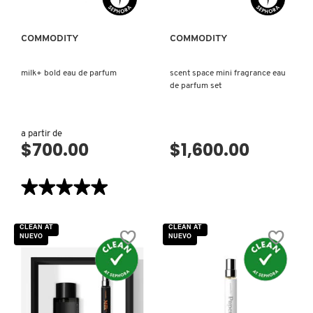
COMMODITY
COMMODITY
milk+ bold eau de parfum
scent space mini fragrance eau
de parfum set
a partir de
$700.00
$1,600.00
★★★★★
★★★★★
5
de
5
CLEAN AT
CLEAN AT
estrellas.
NUEVO
NUEVO
Leer
reseñas
de
MILK+
BOLD
EAU
DE
PARFUM