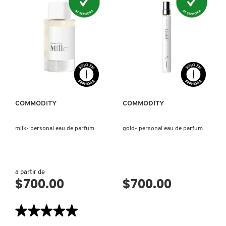
LIVING PROOF
MAC COSMETICS
VISTA RÁPIDA
VISTA RÁPIDA
MAISON LOUIS MARIE
COMMODITY
COMMODITY
MAKEUP BY MARIO
milk- personal eau de parfum
gold- personal eau de parfum
MARC JACOBS PERFUMES
a partir de
$700.00
$700.00
MEDICUBE
★★★★★
★★★★★
MONTBLANC
5