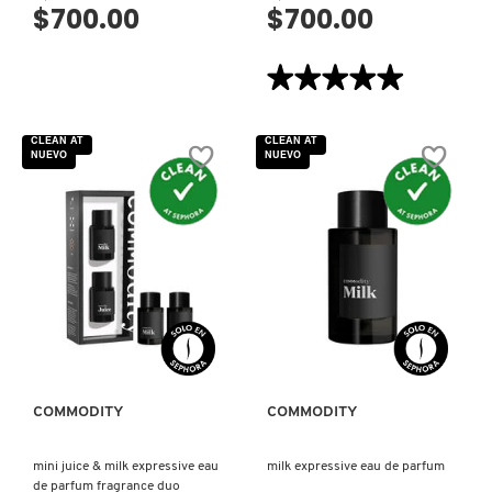
$700.00
$700.00
PATRICK TA
★★★★★
★★★★★
5
de
PEACE OUT SKINCARE
5
CLEAN AT
CLEAN AT
estrellas.
NUEVO
NUEVO
Leer
reseñas
de
PETER THOMAS ROTH
ICE(d)
EXPRESSIVE
EAU
DE
PARFUM
PHLUR
VISTA RÁPIDA
VISTA RÁPIDA
PRADA
COMMODITY
COMMODITY
RABANNE
mini juice & milk expressive eau
milk expressive eau de parfum
de parfum fragrance duo
RARE BEAUTY