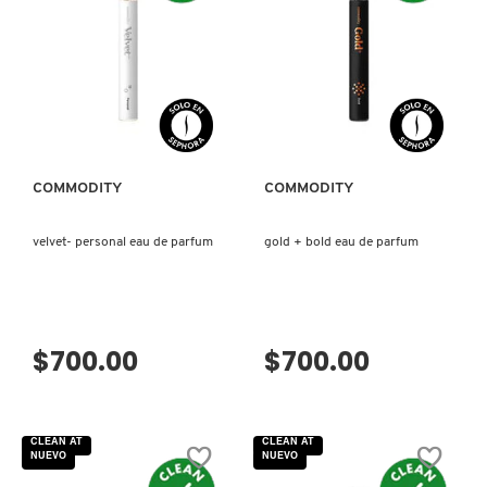
(CREMA
EAU
KYLIE COSMETICS
FACIAL).
DE
PARFUM
KYLIE JENNER FRAGRANCES
VISTA RÁPIDA
VISTA RÁPIDA
L'ORÉAL PROFESSIONNEL
COMMODITY
COMMODITY
LANCÔME
velvet- personal eau de parfum
gold + bold eau de parfum
LANEIGE
$700.00
$700.00
LAURA MERCIER
CLEAN AT
CLEAN AT
LILASH
NUEVO
NUEVO