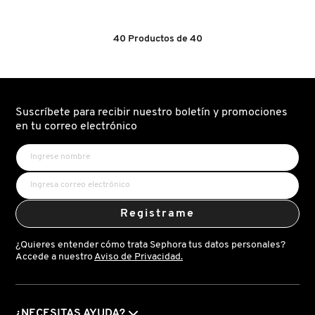
5
de
5
estrellas.
40
Productos de
40
Leer
reseñas
de
JUICE
EXPRESSIVE
EAU
DE
PARFUM
Suscríbete para recibir nuestro boletín y promociones
en tu correo electrónico
Registrame
¿Quieres entender cómo trata Sephora tus datos personales?
Accede a nuestro
Aviso de Privacidad.
¿NECESITAS AYUDA?