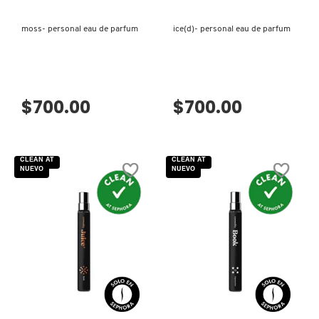
TOM FORD
moss- personal eau de parfum
ice(d)- personal eau de parfum
TONYMOLY
$700.00
$700.00
TOO FACED
TRULY BEAUTY
CLEAN AT
CLEAN AT
NUEVO
NUEVO
TWEEZERMAN
URBAN DECAY
VISTA RÁPIDA
VISTA RÁPIDA
VALENTINO