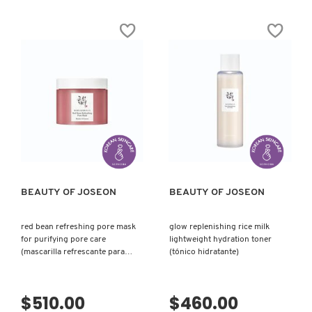
de
de
X
5
5
CALVIN KLEIN
estrellas.
estrellas.
Leer
Leer
INGREDIENTES ACTIVOS DE
Y
reseñas
reseñas
de
de
SKINCARE
GROUND
GREEN
CAROLINA HERRERA
Z
RICE
PLUM
AND
REFRESHING
HONEY
CLEANSER
GLOW
FOR
#
MASK
GENTLE
CAUDALIE
(MASCARILLA
DAILY
FACIAL)
WASH
VISTA RÁPIDA
VISTA RÁPIDA
(GEL
LIMPIADOR
DIARIO)
CHANEL
BEAUTY OF JOSEON
BEAUTY OF JOSEON
CHARLOTTE TILBURY
red bean refreshing pore mask
glow replenishing rice milk
for purifying pore care
lightweight hydration toner
CLARINS
(mascarilla refrescante para
(tónico hidratante)
purificar poros)
$510.00
$460.00
CLINIQUE