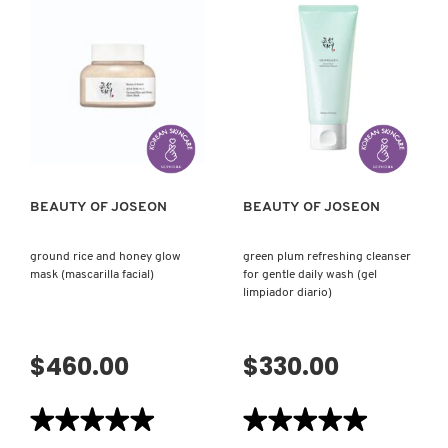
N
BEAUTY OF JOSEON
BRONCEADORES Y
O
AUTOBRONCEADORES
BENEFIT COSMETICS
P
VISTA RÁPIDA
VISTA RÁPIDA
TRATAMIENTOS PARA LABIOS
Q
BILLIE EILISH
R
HERRAMIENTAS DE ALTA
BEAUTY OF JOSEON
BEAUTY OF JOSEON
TECNOLOGÍA
BIODANCE
S
ground rice and honey glow
green plum refreshing cleanser
mask (mascarilla facial)
for gentle daily wash (gel
T
SETS DE VALOR & PARA
BRIOGEO
limpiador diario)
REGALAR
U
BUMBLE AND BUMBLE
$460.00
$330.00
V
TAMAÑOS DE VIAJE
★★★★★
★★★★★
★★★★★
★★★★★
W
BURBERRY
BAÑO Y CUERPO
5
5