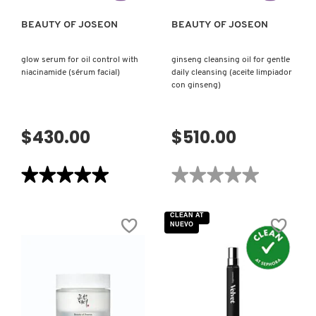
GUERLAIN
50)
BEAUTY OF JOSEON
BEAUTY OF JOSEON
HUDA BEAUTY
glow serum for oil control with
ginseng cleansing oil for gentle
niacinamide (sérum facial)
daily cleansing (aceite limpiador
con ginseng)
HUGO BOSS
$430.00
$510.00
ICONIC LONDON
★★★★★
★★★★★
★★★★★
★★★★★
ILIA
5
No
de
hay
5
valoraciones
CLEAN AT
estrellas.
de
NUEVO
Leer
GINSENG
INNISFREE
reseñas
CLEANSING
de
OIL
GLOW
FOR
SERUM
GENTLE
FOR
DAILY
ISDIN
OIL
CLEANSING
CONTROL
(ACEITE
WITH
LIMPIADOR
NIACINAMIDE
CON