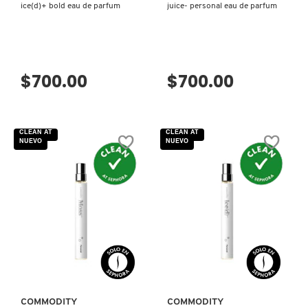
SKIN 1004
ice(d)+ bold eau de parfum
juice- personal eau de parfum
SMASHBOX
$700.00
$700.00
SOL DE JANEIRO
CLEAN AT
CLEAN AT
SUPERGOOP!
NUEVO
NUEVO
THE INKEY LIST
THE ORDINARY
VISTA RÁPIDA
VISTA RÁPIDA
TOCOBO
COMMODITY
COMMODITY