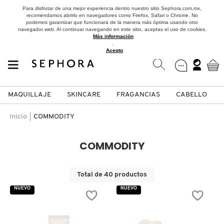
Para disfrutar de una mejor experiencia dentro nuestro sitio Sephora.com.mx,
recomendamos abrirlo en navegadores como Firefox, Safari o Chrome. No
podemos garantizar que funcionará de la manera más óptima usando otro
navegador web. Al continuar navegando en este sitio, aceptas el uso de cookies.
Más información
.
Acepto
MAQUILLAJE
SKINCARE
FRAGANCIAS
CABELLO
SEPHORA COLLECTION
Fragancias
Maquillaje
Skincare
Cabello
Marcas
Inicio
COMMODITY
VER
VER
VER
VER
VER
VER
COMMODITY
A
ROSTRO
PRODUCTOS ESPECIALIZADOS
MUJER
SETS DE VALOR & PARA
MAQUILLAJE
ADIDAS
Total de 40 productos
REGALAR
B
NUEVO
NUEVO
MEJILLAS
SKINCARE COREANO
HOMBRE
CUIDADO DE LA PIEL
AESTURA
C
TAMAÑOS DE VIAJE