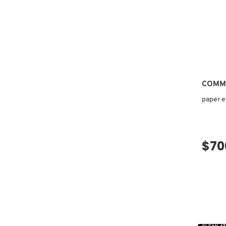
COMMODITY
DERMALOGICA
COMM
DIOR
paper e
DIOR BACKSTAGE
$70
DOLCE&GABBANA
DR. DENNIS GROSS SKINCARE
DR. JART+