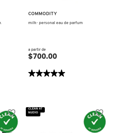
COMMODITY
k
milk- personal eau de parfum
a partir de
$700.00
VISTA RÁPIDA
★★★★★
★★★★★
5
de
5
estrellas.
Leer
reseñas
de
MILK-
CLEAN AT
PERSONAL
NUEVO
EAU
DE
PARFUM