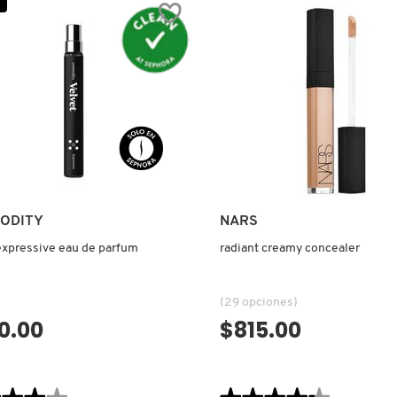
ODITY
NARS
expressive eau de parfum
radiant creamy concealer
(29 opciones)
0.00
$815.00
VISTA RÁPIDA
VISTA RÁPIDA