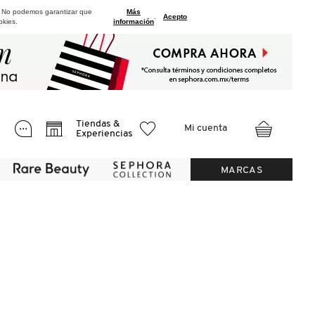
. No podemos garantizar que
Más
.
Acepto
okies.
información
Tiendas &
Mi cuenta
Experiencias
MARCAS