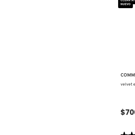
CLEAN AT
NUEVO
DRUNK ELEPHANT
DYSON
E.L.F. COSMETICS
E.L.F. SKIN
COMM
velvet 
ESTÉE LAUDER
$70
FENTY BEAUTY
FENTY SKIN