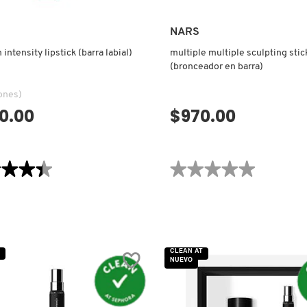
NARS
intensity lipstick (barra labial)
multiple multiple sculpting stic
(bronceador en barra)
ones)
0.00
$970.00
VISTA RÁPIDA
VISTA RÁPIDA
★★★★
★★★★
★★★★★
★★★★★
No
hay
valoraciones
de
MULTIPLE
MULTIPLE
SCULPTING
STICK
CLEAN AT
(BRONCEADOR
NUEVO
ITY
EN
CK
BARRA)
A
)