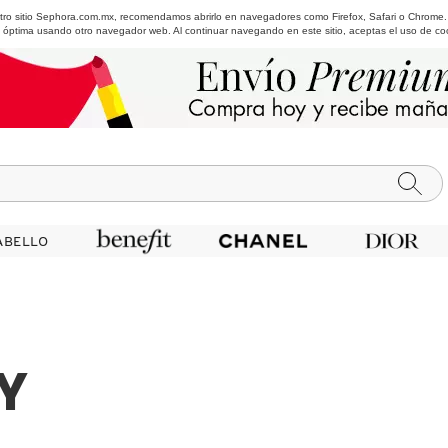
estro sitio Sephora.com.mx, recomendamos abrirlo en navegadores como Firefox, Safari o Chrome
 óptima usando otro navegador web. Al continuar navegando en este sitio, aceptas el uso de co
ABELLO
ABELLO
Y