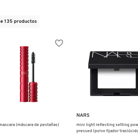
de 135 productos
NARS
mascara (máscara de pestañas)
mini light reflecting setting po
pressed (polvo fijador traslúcid