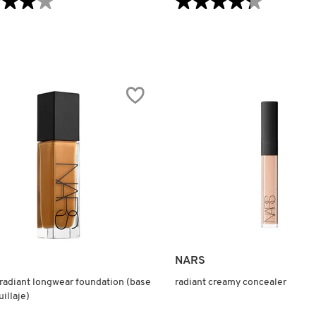
★★★★
★★★★
★★★★★
★★★★★
4.3
de
5
estrellas.
Leer
reseñas
de
T
RADIANT
SIVE
CREAMY
CONCEALER
M
NARS
 radiant longwear foundation (base
radiant creamy concealer
illaje)