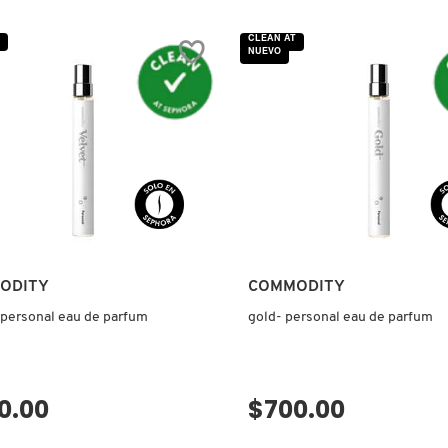
reseñas
de
ICE(d)
CLEAN AT
EXPRESSIVE
NUEVO
EAU
DE
PARFUM
ODITY
COMMODITY
 personal eau de parfum
gold- personal eau de parfum
0.00
$700.00
VISTA RÁPIDA
VISTA RÁPIDA