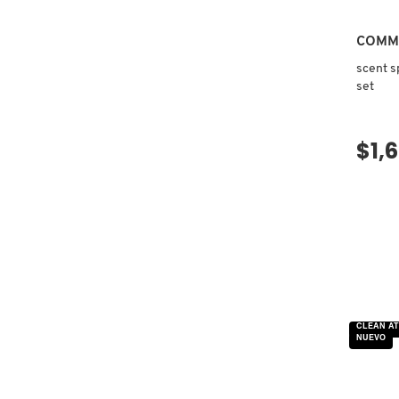
X
CALVIN KLEIN
COMM
INGREDIENTES ACTIVOS DE
Y
scent s
SKINCARE
set
CAROLINA HERRERA
Z
#
$1,
CAUDALIE
CHANEL
CHARLOTTE TILBURY
CLARINS
CLEAN AT
NUEVO
CLINIQUE