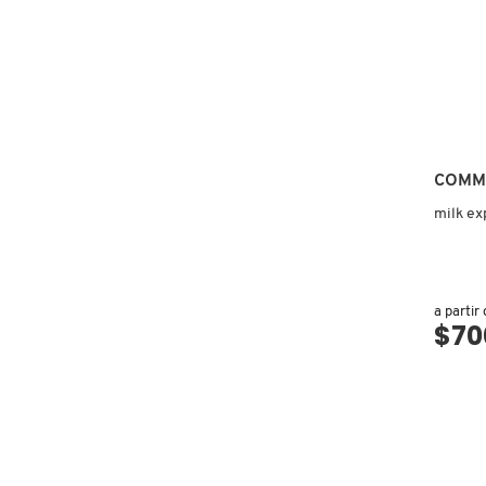
COMMODITY
DERMALOGICA
COMM
DIOR
milk ex
DIOR BACKSTAGE
a partir
$70
DOLCE&GABBANA
DR. DENNIS GROSS SKINCARE
DR. JART+