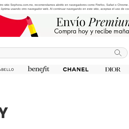
estro sitio Sephora.com.mx, recomendamos abrirlo en navegadores como Firefox, Safari o Chrome
 óptima usando otro navegador web. Al continuar navegando en este sitio, aceptas el uso de co
ABELLO
ABELLO
Y