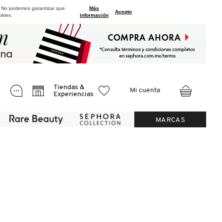
. No podemos garantizar que
Más
.
Acepto
okies.
información
Tiendas &
Mi cuenta
Experiencias
MARCAS