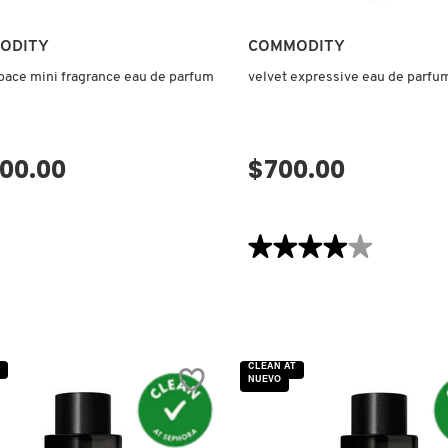
ODITY
COMMODITY
pace mini fragrance eau de parfum
velvet expressive eau de parfu
600.00
$700.00
VISTA RÁPIDA
VISTA RÁPIDA
★★★★★
★★★★★
4
de
5
estrellas.
Leer
reseñas
de
VELVET
CLEAN AT
EXPRESSIVE
NUEVO
EAU
DE
PARFUM