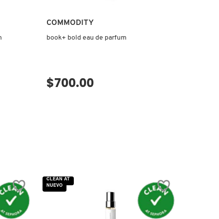
COMMODITY
m
book+ bold eau de parfum
$700.00
VISTA RÁPIDA
CLEAN AT
NUEVO