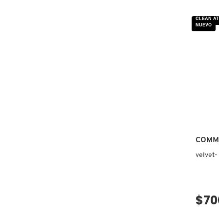
CLEAN AT
DRUNK ELEPHANT
NUEVO
DYSON
E.L.F. COSMETICS
E.L.F. SKIN
COMM
ESTÉE LAUDER
velvet-
FENTY BEAUTY
$70
FENTY SKIN