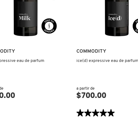
ODITY
COMMODITY
pressive eau de parfum
ice(d) expressive eau de parfu
 de
a partir de
0.00
$700.00
VISTA RÁPIDA
VISTA RÁPIDA
★★★★★
★★★★★
5
de
5
estrellas.
Leer