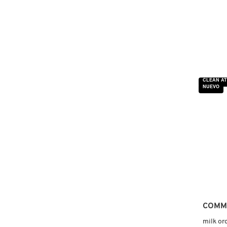
FRESH
GIORGIO ARMANI
CLEAN AT
NUEVO
GIVENCHY
GLOSSIER
GLOW RECIPE
GUCCI
COMM
milk or