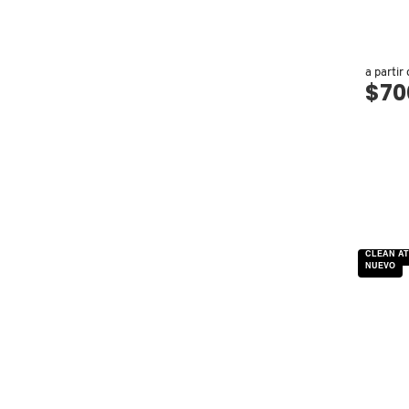
GUERLAIN
HUDA BEAUTY
a partir
$70
HUGO BOSS
ICONIC LONDON
ILIA
CLEAN AT
NUEVO
INNISFREE
ISDIN