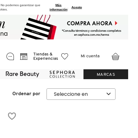
. No podemos garantizar que
Más
.
Acepto
okies.
información
Tiendas &
Mi cuenta
Experiencias
MARCAS
Ordenar por