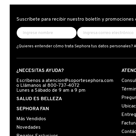
N
BEAUTY OF JOSEON
BRONCEADORES Y
O
AUTOBRONCEADORES
Suscríbete para recibir nuestro boletín y promociones 
BENEFIT COSMETICS
P
TRATAMIENTOS PARA LABIOS
Q
¿Quieres entender cómo trata Sephora tus datos personales? 
BILLIE EILISH
R
HERRAMIENTAS DE ALTA
TECNOLOGÍA
BIODANCE
¿NECESITAS AYUDA?
ATENC
S
Escríbenos a atencion@soportesephora.com
Consul
T
SETS DE VALOR & PARA
o Llámanos al 800-737-4072
BRIOGEO
Términ
Lunes a Sábado de 9 am a 9 pm
REGALAR
Pregun
SALUD ES BELLEZA
U
Ubicac
BUMBLE AND BUMBLE
SEPHORA FAN
V
TAMAÑOS DE VIAJE
Entre
Más Vendidos
Factur
W
BURBERRY
Novedades
Contá
BAÑO Y CUERPO