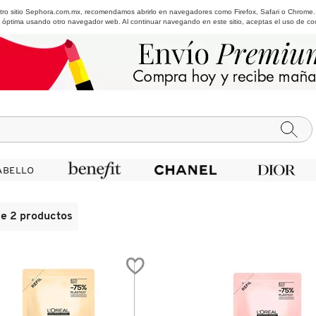
estro sitio Sephora.com.mx, recomendamos abrirlo en navegadores como Firefox, Safari o Chrome
 óptima usando otro navegador web. Al continuar navegando en este sitio, aceptas el uso de co
ABELLO
ABELLO
de 2 productos