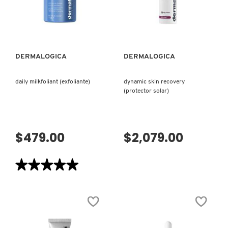
VERSACE
VISTA RÁPIDA
VISTA RÁPIDA
YVES SAINT LAURENT
DERMALOGICA
DERMALOGICA
daily milkfoliant (exfoliante)
dynamic skin recovery
(protector solar)
$479.00
$2,079.00
★★★★★
★★★★★
5
de
5
estrellas.
Leer
reseñas
de
DAILY