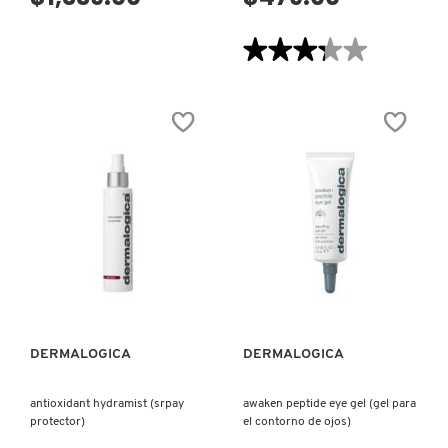
★★★★★
★★★★★
DRUNK ELEPHANT
3.3
de
5
estrellas.
DYSON
Leer
reseñas
de
DAILY
SUPERFOLIANT
E.L.F. COSMETICS
(EXFOLIANTE)
E.L.F. SKIN
VISTA RÁPIDA
VISTA RÁPIDA
ESTÉE LAUDER
DERMALOGICA
DERMALOGICA
FENTY BEAUTY
antioxidant hydramist (srpay
awaken peptide eye gel (gel para
protector)
el contorno de ojos)
FENTY SKIN