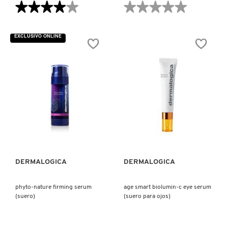
★★★★★
★★★★★
★★★★★
★★★★★
4
No
de
hay
5
valoraciones
EXCLUSIVO ONLINE
estrellas.
de
Leer
MULTIVITAMIN
reseñas
POWER
de
RECOVERY
SUPER
MASK
RICH
(MASCARILLA
REPAIR
FACIAL)
(CREMA
REPARADORA)
VISTA RÁPIDA
VISTA RÁPIDA
DERMALOGICA
DERMALOGICA
phyto-nature firming serum
age smart biolumin-c eye serum
(suero)
(suero para ojos)