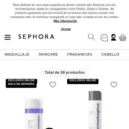
Para disfrutar de una mejor experiencia dentro nuestro sitio Sephora.com.mx,
recomendamos abrirlo en navegadores como Firefox, Safari o Chrome. No
podemos garantizar que funcionará de la manera más óptima usando otro
navegador web. Al continuar navegando en este sitio, aceptas el uso de cookies.
Más información
.
Acepto
MAQUILLAJE
SKINCARE
FRAGANCIAS
CABELLO
SEPHORA COLLECTION
Fragancias
Maquillaje
Skincare
Cabello
Marcas
Total de 38 productos
VER
VER
VER
VER
VER
VER
EXCLUSIVO ONLINE
EXCLUSIVO ONLINE
SOLO EN SEPHORA
A
ROSTRO
PRODUCTOS ESPECIALIZADOS
MUJER
SETS DE VALOR & PARA
MAQUILLAJE
ADIDAS
REGALAR
B
MEJILLAS
SKINCARE COREANO
HOMBRE
CUIDADO DE LA PIEL
AESTURA
C
TAMAÑOS DE VIAJE
VISTA RÁPIDA
VISTA RÁPIDA