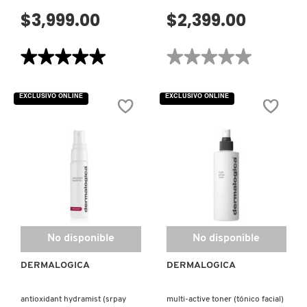
$3,999.00
$2,399.00
★★★★★
★★★★★
★★★★★
★★★★★
5
No
de
hay
5
valoraciones
EXCLUSIVO ONLINE
EXCLUSIVO ONLINE
estrellas.
de
Leer
AGE
reseñas
SMART
de
BIOLUMIN-
PHYTO-
C
NATURE
EYE
FIRMING
SERUM
SERUM
(SUERO
(SUERO)
PARA
OJOS)
No disponible
No disponible
DERMALOGICA
DERMALOGICA
antioxidant hydramist (srpay
multi-active toner (tónico facial)