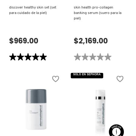
GUERLAIN
discover healthy skin set (set
skin health pro-collagen
para cuidado de la piel)
banking serum (suero para la
piel)
HUDA BEAUTY
$969.00
$2,169.00
HUGO BOSS
★★★★★
★★★★★
★★★★★
★★★★★
ICONIC LONDON
5
No
de
hay
5
valoraciones
SOLO EN SEPHORA
estrellas.
de
ILIA
Leer
SKIN
reseñas
HEALTH
de
PRO-
DISCOVER
COLLAGEN
HEALTHY
BANKING
INNISFREE
SKIN
SERUM
SET
(SUERO
(SET
PARA
PARA
LA
CUIDADO
PIEL)
ISDIN
DE
VISTA RÁPIDA
VISTA RÁPIDA
LA
PIEL)