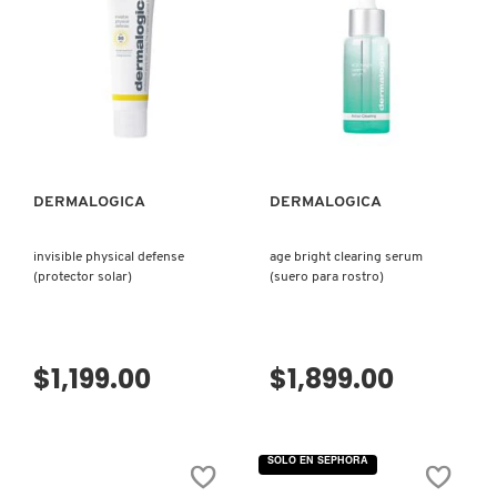
DARK
HEALTH
SPOT
LIQUID
LIVING PROOF
SERUM
PEELFOLIANT
(SUERO)
(EXFOLIANTE)
MAC COSMETICS
VISTA RÁPIDA
VISTA RÁPIDA
MAISON LOUIS MARIE
DERMALOGICA
DERMALOGICA
MAKEUP BY MARIO
invisible physical defense
age bright clearing serum
(protector solar)
(suero para rostro)
MARC JACOBS PERFUMES
$1,199.00
$1,899.00
MEDICUBE
SOLO EN SEPHORA
MONTBLANC