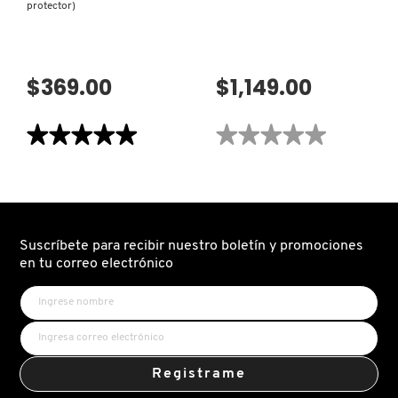
protector)
$369.00
$1,149.00
★★★★★
★★★★★
★★★★★
★★★★★
5
No
de
hay
5
valoraciones
estrellas.
de
Leer
MULTI-
reseñas
ACTIVE
de
TONER
ANTIOXIDANT
(TÓNICO
Suscríbete para recibir nuestro boletín y promociones
HYDRAMIST
FACIAL)
en tu correo electrónico
(SRPAY
PROTECTOR)
Registrame