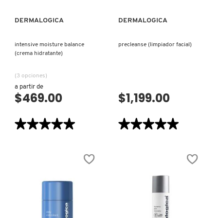
TOM FORD
DERMALOGICA
DERMALOGICA
TONYMOLY
intensive moisture balance
precleanse (limpiador facial)
(crema hidratante)
TOO FACED
(3 opciones)
a partir de
$469.00
$1,199.00
TRULY BEAUTY
★★★★★
★★★★★
★★★★★
★★★★★
TWEEZERMAN
5
5
de
de
5
5
estrellas.
estrellas.
Leer
Leer
URBAN DECAY
reseñas
reseñas
de
de
INTENSIVE
PRECLEANSE
MOISTURE
(LIMPIADOR
BALANCE
FACIAL)
VALENTINO
(CREMA
HIDRATANTE)