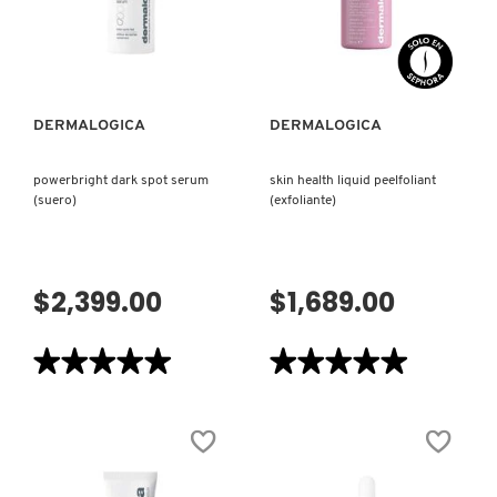
KYLIE COSMETICS
VISTA RÁPIDA
VISTA RÁPIDA
KYLIE JENNER FRAGRANCES
DERMALOGICA
DERMALOGICA
L'ORÉAL PROFESSIONNEL
powerbright dark spot serum
skin health liquid peelfoliant
(suero)
(exfoliante)
LANCÔME
$2,399.00
$1,689.00
LANEIGE
★★★★★
★★★★★
★★★★★
★★★★★
LAURA MERCIER
5
5
de
de
5
5
estrellas.
estrellas.
Leer
Leer
LILASH
reseñas
reseñas
de
de
POWERBRIGHT
SKIN