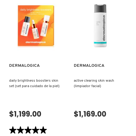
MOIST
reseñas
X
(CREMA
de
HIDRATANTE)
CIRCULAR
CALVIN KLEIN
HYDRATION
INGREDIENTES ACTIVOS DE
SERUM
Y
(SUERO
SKINCARE
HIDRATANTE)
CAROLINA HERRERA
Z
VISTA RÁPIDA
VISTA RÁPIDA
#
CAUDALIE
DERMALOGICA
DERMALOGICA
CHANEL
daily brightness boosters skin
active clearing skin wash
set (set para cuidado de la piel)
(limpiador facial)
CHARLOTTE TILBURY
CLARINS
$1,199.00
$1,169.00
★★★★★
★★★★★
CLINIQUE