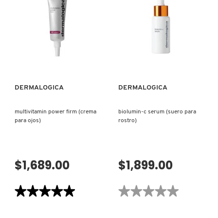
MILKFOLIANT
(EXFOLIANTE)
VISTA RÁPIDA
VISTA RÁPIDA
DERMALOGICA
DERMALOGICA
multivitamin power firm (crema
biolumin-c serum (suero para
para ojos)
rostro)
$1,689.00
$1,899.00
★★★★★
★★★★★
★★★★★
★★★★★
5
No
de
hay
5
valoraciones