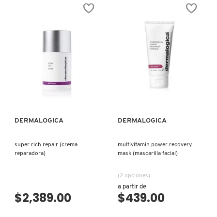
estrellas.
de
Leer
BIOLUMIN-
reseñas
C
de
SERUM
MULTIVITAMIN
(SUERO
POWER
PARA
FIRM
ROSTRO)
(CREMA
PARA
OJOS)
VISTA RÁPIDA
VISTA RÁPIDA
DERMALOGICA
DERMALOGICA
super rich repair (crema
multivitamin power recovery
reparadora)
mask (mascarilla facial)
(2 opciones)
a partir de
$2,389.00
$439.00