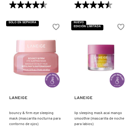
★★★★★
★★★★★
★★★★★
★★★★★
4.5
4.5
NUXE
de
de
5
5
SOLO EN SEPHORA
NUEVO
estrellas.
estrellas.
EDICIÓN LIMITADA
Leer
Leer
reseñas
reseñas
OLAPLEX
de
de
BOUNCY
BOUNCY
&
&
FIRM
FIRM
LIP
SERUM
OLLIE
TREATMENT
(SUERO
(TRATAMIENTO
PARA
PARA
ROSTRO)
LABIOS)
VISTA RÁPIDA
VISTA RÁPIDA
ONE SIZE
OUAI HAIRCARE
LANEIGE
LANEIGE
bouncy & firm eye sleeping
lip sleeping mask acai mango
PAI-SHAU
mask (mascarilla nocturna para
smoothie (mascarilla de noche
contorno de ojos)
para labios)
PATCHOLOGY