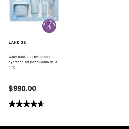
SERUM
DE
VERSACE
(SÉRUM
NOCHE
FACIAL)
PARA
LABIOS)
VISTA RÁPIDA
YVES SAINT LAURENT
LANEIGE
water bank blue hyaluronic
hydration set (set cuidado de la
piel)
$990.00
★★★★★
★★★★★
4.6
de
5
estrellas.
Leer