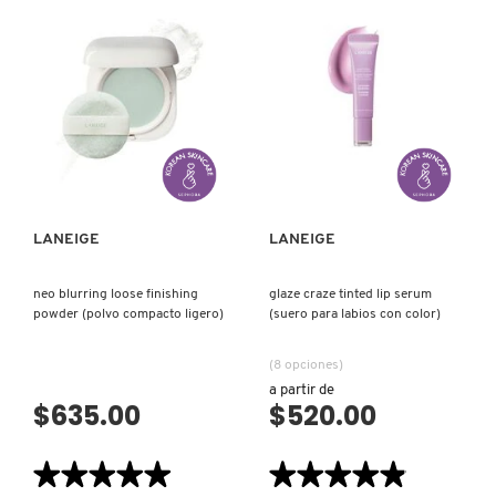
SLEEPING
MODE
X
MASK
RICE
(MASCARILLA
FOAMING
CALVIN KLEIN
FACIAL
DEEP
INGREDIENTES ACTIVOS DE
NOCTURNA)
GEL
Y
CLEANSER
SKINCARE
(GEL
LIMPIADOR
CAROLINA HERRERA
Z
ESPUMANTE)
VISTA RÁPIDA
VISTA RÁPIDA
#
CAUDALIE
LANEIGE
LANEIGE
CHANEL
neo blurring loose finishing
glaze craze tinted lip serum
powder (polvo compacto ligero)
(suero para labios con color)
CHARLOTTE TILBURY
(8 opciones)
a partir de
CLARINS
$635.00
$520.00
★★★★★
★★★★★
★★★★★
★★★★★
CLINIQUE