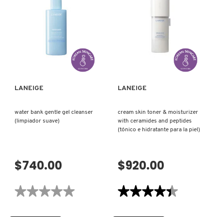
BLUE
AND
HYALURONIC
FIRM
LIVING PROOF
CREAM
SLEEPING
MOISTURIZER
MASK
(CREMA
(MASCARILLA
HIDRATANTE)
REAFIRMANTE)
MAC COSMETICS
VISTA RÁPIDA
VISTA RÁPIDA
MAISON LOUIS MARIE
LANEIGE
LANEIGE
MAKEUP BY MARIO
water bank gentle gel cleanser
cream skin toner & moisturizer
(limpiador suave)
with ceramides and peptides
(tónico e hidratante para la piel)
MARC JACOBS PERFUMES
$740.00
$920.00
MEDICUBE
★★★★★
★★★★★
★★★★★
★★★★★
MONTBLANC
No
4.4
hay
de
valoraciones
5