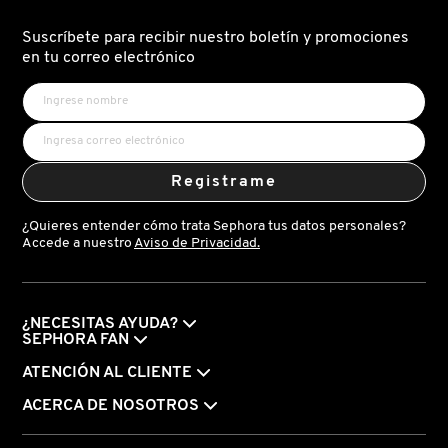
reseñas
de
WATER
Suscríbete para recibir nuestro boletín y promociones
BANK
en tu correo electrónico
BLUE
HYALURONIC
HYDRATION
SET
(SET
CUIDADO
DE
LA
PIEL)
Registrame
¿Quieres entender cómo trata Sephora tus datos personales?
Accede a nuestro
Aviso de Privacidad.
¿NECESITAS AYUDA?
SEPHORA FAN
ATENCIÓN AL CLIENTE
ACERCA DE NOSOTROS