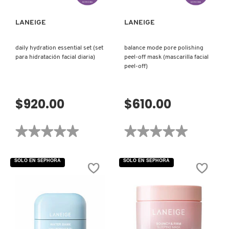
IT COSMETICS
LANEIGE
LANEIGE
JEAN PAUL GAULTIER
daily hydration essential set (set
balance mode pore polishing
para hidratación facial diaria)
peel-off mask (mascarilla facial
peel-off)
JULIETTE HAS A GUN
$920.00
$610.00
K18
★★★★★
★★★★★
★★★★★
★★★★★
KAYALI
No
No
hay
hay
valoraciones
valoraciones
SOLO EN SEPHORA
SOLO EN SEPHORA
de
de
DAILY
BALANCE
KÉRASTASE
HYDRATION
MODE
ESSENTIAL
PORE
SET
POLISHING
(SET
PEEL-
PARA
OFF
KIEHL’S
HIDRATACIÓN
MASK
FACIAL
(MASCARILLA
DIARIA)
FACIAL