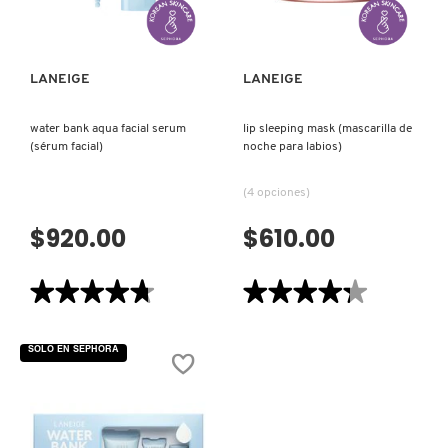
TOM FORD
LANEIGE
LANEIGE
TONYMOLY
water bank aqua facial serum
lip sleeping mask (mascarilla de
TOO FACED
(sérum facial)
noche para labios)
(4 opciones)
TRULY BEAUTY
$920.00
$610.00
TWEEZERMAN
★★★★★
★★★★★
★★★★★
★★★★★
4.7
4.3
de
de
URBAN DECAY
5
5
SOLO EN SEPHORA
estrellas.
estrellas.
Leer
Leer
reseñas
reseñas
de
de
VALENTINO
WATER
LIP
BANK
SLEEPING
AQUA
MASK
FACIAL
(MASCARILLA