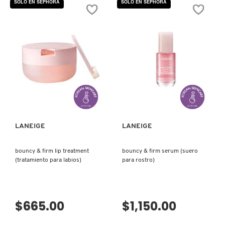
SOLO EN SEPHORA
SOLO EN SEPHORA
de
estrellas.
WATER
Leer
MOROCCANOIL
BANK
reseñas
GENTLE
de
GEL
CREAM
CLEANSER
SKIN
(LIMPIADOR
TONER
MOSCHINO
SUAVE)
&
MOISTURIZER
WITH
CERAMIDES
AND
VISTA RÁPIDA
VISTA RÁPIDA
MURAD
PEPTIDES
(TÓNICO
E
HIDRATANTE
PARA
NARS
LA
PIEL)
LANEIGE
LANEIGE
NATASHA DENONA
bouncy & firm lip treatment
bouncy & firm serum (suero
(tratamiento para labios)
para rostro)
NEST New York
$665.00
$1,150.00
NUDESTIX