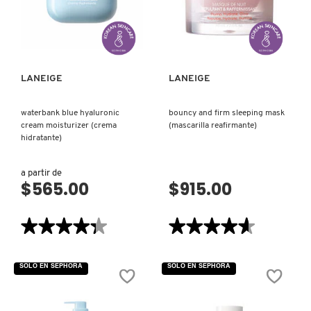
PEEL-
OFF)
KYLIE COSMETICS
VISTA RÁPIDA
VISTA RÁPIDA
KYLIE JENNER FRAGRANCES
LANEIGE
LANEIGE
L'ORÉAL PROFESSIONNEL
waterbank blue hyaluronic
bouncy and firm sleeping mask
cream moisturizer (crema
(mascarilla reafirmante)
hidratante)
LANCÔME
a partir de
$565.00
$915.00
LANEIGE
★★★★★
★★★★★
★★★★★
★★★★★
LAURA MERCIER
4.3
4.6
de
de
5
5
SOLO EN SEPHORA
SOLO EN SEPHORA
estrellas.
estrellas.
Leer
Leer
LILASH
reseñas
reseñas
de
de
WATERBANK
BOUNCY