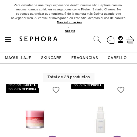
Para disfrutar de una mejor experiencia dentro nuestro sitio Sephora.com.mx,
recomendamos abrirlo en navegadores como Firefox, Safari o Chrome. No
podemos garantizar que funcionará de la manera más óptima usando otro
navegador web. Al continuar navegando en este sitio, aceptas el uso de cookies.
Más información
.
Acepto
MAQUILLAJE
SKINCARE
FRAGANCIAS
CABELLO
SEPHORA COLLECTION
Fragancias
Maquillaje
Skincare
Cabello
Marcas
Total de 29 productos
VER
VER
VER
VER
VER
VER
EDICIÓN LIMITADA
SOLO EN SEPHORA
SOLO EN SEPHORA
A
ROSTRO
PRODUCTOS ESPECIALIZADOS
MUJER
SETS DE VALOR & PARA
MAQUILLAJE
ADIDAS
REGALAR
B
MEJILLAS
SKINCARE COREANO
HOMBRE
CUIDADO DE LA PIEL
AESTURA
C
TAMAÑOS DE VIAJE
VISTA RÁPIDA
VISTA RÁPIDA