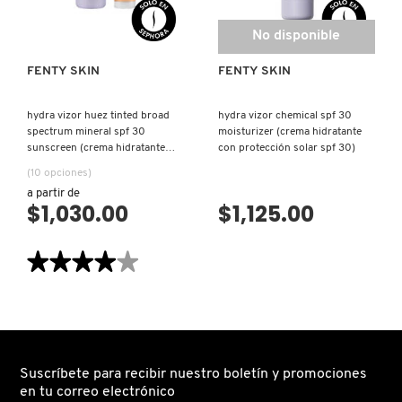
CONTORNO
TOM FORD
DE
OJOS)
No disponible
FENTY SKIN
FENTY SKIN
TONYMOLY
hydra vizor huez tinted broad
hydra vizor chemical spf 30
TOO FACED
spectrum mineral spf 30
moisturizer (crema hidratante
sunscreen (crema hidratante
con protección solar spf 30)
ligera con protección solar)
(10 opciones)
TRULY BEAUTY
a partir de
$1,030.00
$1,125.00
TWEEZERMAN
★★★★★
★★★★★
4
de
URBAN DECAY
5
estrellas.
Leer
reseñas
de
VALENTINO
HYDRA
Suscríbete para recibir nuestro boletín y promociones
VIZOR
en tu correo electrónico
HUEZ
TINTED