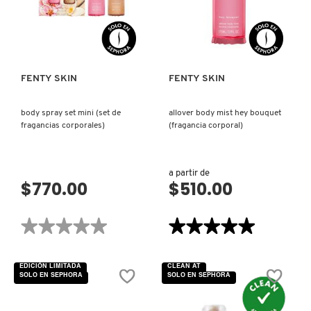
SERUM
WITH
KYLIE COSMETICS
VISTA RÁPIDA
VISTA RÁPIDA
BARBADOS
CHERRY
(TÓNICO
FACIAL
Y
KYLIE JENNER FRAGRANCES
SUERO)
FENTY SKIN
FENTY SKIN
L'ORÉAL PROFESSIONNEL
body spray set mini (set de
allover body mist hey bouquet
fragancias corporales)
(fragancia corporal)
LANCÔME
a partir de
$770.00
$510.00
LANEIGE
★★★★★
★★★★★
★★★★★
★★★★★
LAURA MERCIER
No
5
hay
de
valoraciones
5
EDICIÓN LIMITADA
CLEAN AT
de
estrellas.
SOLO EN SEPHORA
SOLO EN SEPHORA
BODY
Leer
LILASH
SPRAY
reseñas
SET
de
MINI
ALLOVER