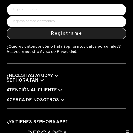
BROAD
VERSACE
SPECTRUM
MINERAL
SPF
30
SUNSCREEN
YVES SAINT LAURENT
(CREMA
HIDRATANTE
Registrame
LIGERA
CON
PROTECCIÓN
¿Quieres entender cómo trata Sephora tus datos personales?
SOLAR)
Accede a nuestro
Aviso de Privacidad.
¿NECESITAS AYUDA?
SEPHORA FAN
ATENCIÓN AL CLIENTE
ACERCA DE NOSOTROS
¿YA TIENES SEPHORA APP?