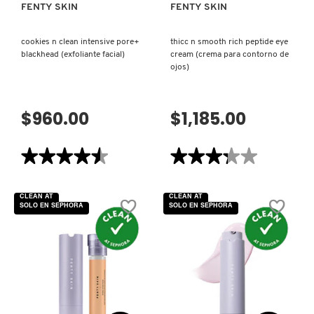
SKIN 1004
FENTY SKIN
FENTY SKIN
cookies n clean intensive pore+
thicc n smooth rich peptide eye
SMASHBOX
blackhead (exfoliante facial)
cream (crema para contorno de
ojos)
SOL DE JANEIRO
$960.00
$1,185.00
SUPERGOOP!
★★★★★
★★★★★
★★★★★
★★★★★
4.5
3.3
de
de
THE INKEY LIST
5
5
CLEAN AT
CLEAN AT
estrellas.
estrellas.
SOLO EN SEPHORA
SOLO EN SEPHORA
Leer
Leer
reseñas
reseñas
de
de
THE ORDINARY
COOKIES
THICC
N
N
CLEAN
SMOOTH
INTENSIVE
RICH
PORE+
PEPTIDE
TOCOBO
BLACKHEAD
EYE
(EXFOLIANTE
CREAM
FACIAL)
(CREMA
VISTA RÁPIDA
PARA