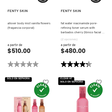
IT COSMETICS
FENTY SKIN
FENTY SKIN
JEAN PAUL GAULTIER
allover body mist vanilla flowers
fat water niacinamide pore-
(fragancia corporal)
refining toner serum with
barbados cherry (tónico facial y
JULIETTE HAS A GUN
suero)
(2 opciones)
a partir de
a partir de
$510.00
$480.00
K18
★★★★★
★★★★★
★★★★★
★★★★★
KAYALI
No
4.3
hay
de
valoraciones
5
SOLO EN SEPHORA
CLEAN AT
de
estrellas.
SOLO EN SEPHORA
ALLOVER
Leer
KÉRASTASE
BODY
reseñas
MIST
de
VANILLA
FAT
FLOWERS
WATER
(FRAGANCIA
NIACINAMIDE
KIEHL’S
CORPORAL)
PORE-
REFINING
TONER