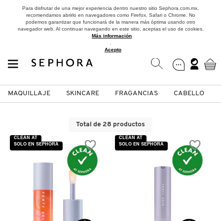
Para disfrutar de una mejor experiencia dentro nuestro sitio Sephora.com.mx,
recomendamos abrirlo en navegadores como Firefox, Safari o Chrome. No
podemos garantizar que funcionará de la manera más óptima usando otro
navegador web. Al continuar navegando en este sitio, aceptas el uso de cookies.
Más información
.
Acepto
MAQUILLAJE
SKINCARE
FRAGANCIAS
CABELLO
SEPHORA COLLECTION
Fragancias
Maquillaje
Skincare
Cabello
Marcas
Total de 28 productos
VER
VER
VER
VER
VER
VER
CLEAN AT
CLEAN AT
SOLO EN SEPHORA
SOLO EN SEPHORA
A
ROSTRO
PRODUCTOS ESPECIALIZADOS
MUJER
SETS DE VALOR & PARA
MAQUILLAJE
ADIDAS
REGALAR
B
MEJILLAS
SKINCARE COREANO
HOMBRE
CUIDADO DE LA PIEL
AESTURA
C
TAMAÑOS DE VIAJE
VISTA RÁPIDA
VISTA RÁPIDA