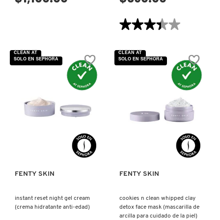
★★★★★
★★★★★
DRUNK ELEPHANT
3.4
de
5
CLEAN AT
CLEAN AT
estrellas.
DYSON
SOLO EN SEPHORA
SOLO EN SEPHORA
Leer
reseñas
de
LUX
BALM
E.L.F. COSMETICS
ULTRA-
HYDRATING
CHERRY
LIP
BALM
E.L.F. SKIN
(BÁLSAMO
VISTA RÁPIDA
VISTA RÁPIDA
ULTRAHIDRATANTE)
ESTÉE LAUDER
FENTY SKIN
FENTY SKIN
FENTY BEAUTY
instant reset night gel cream
cookies n clean whipped clay
(crema hidratante anti-edad)
detox face mask (mascarilla de
arcilla para cuidado de la piel)
FENTY SKIN