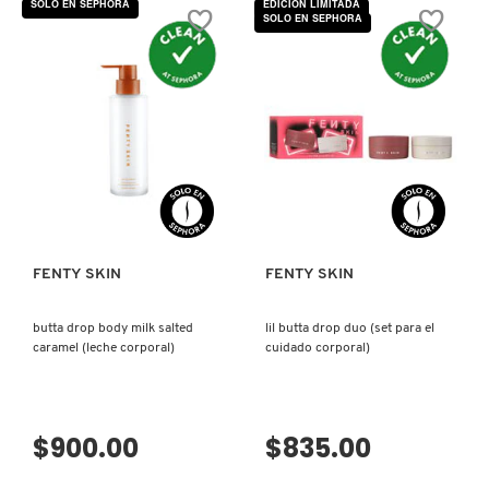
SOLO EN SEPHORA
EDICIÓN LIMITADA
estrellas.
estrellas.
SOLO EN SEPHORA
Leer
Leer
MOROCCANOIL
reseñas
reseñas
de
de
CHOCOLIT
WATCH
TREATZ
YA
(SET
TONE
MOSCHINO
PARA
NIACINAMIDE
LABIOS)
DARK
SPOT
SERUM
(SUERO
VISTA RÁPIDA
VISTA RÁPIDA
MURAD
PARA
MANCHAS
OSCURAS)
NARS
FENTY SKIN
FENTY SKIN
NATASHA DENONA
butta drop body milk salted
lil butta drop duo (set para el
caramel (leche corporal)
cuidado corporal)
NEST New York
$900.00
$835.00
NUDESTIX