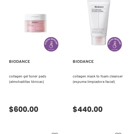
DRUNK ELEPHANT
DYSON
VISTA RÁPIDA
VISTA RÁPIDA
E.L.F. COSMETICS
BIODANCE
BIODANCE
E.L.F. SKIN
collagen gel toner pads
collagen mask to foam cleanser
(almohadillas tónicas)
(espuma limpiadora facial)
ESTÉE LAUDER
$600.00
$440.00
FENTY BEAUTY
FENTY SKIN