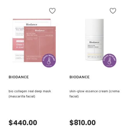
GUERLAIN
HUDA BEAUTY
HUGO BOSS
VISTA RÁPIDA
VISTA RÁPIDA
ICONIC LONDON
ILIA
BIODANCE
BIODANCE
bio collagen real deep mask
skin-glow essence cream (crema
INNISFREE
(mascarilla facial)
facial)
ISDIN
$440.00
$810.00