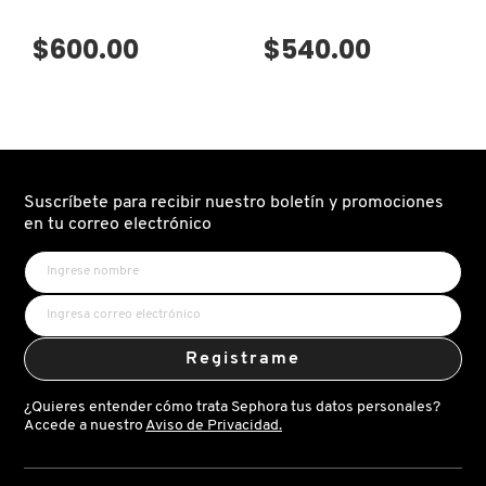
LIVING PROOF
$600.00
$540.00
MAC COSMETICS
MAISON LOUIS MARIE
Suscríbete para recibir nuestro boletín y promociones
en tu correo electrónico
MAKEUP BY MARIO
MARC JACOBS PERFUMES
Registrame
MEDICUBE
¿Quieres entender cómo trata Sephora tus datos personales?
Accede a nuestro
Aviso de Privacidad.
MONTBLANC