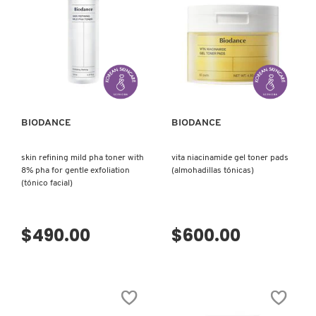
COMMODITY
VISTA RÁPIDA
VISTA RÁPIDA
DERMALOGICA
BIODANCE
BIODANCE
DIOR
skin refining mild pha toner with
vita niacinamide gel toner pads
DIOR BACKSTAGE
8% pha for gentle exfoliation
(almohadillas tónicas)
(tónico facial)
DOLCE&GABBANA
$490.00
$600.00
DR. DENNIS GROSS SKINCARE
DR. JART+