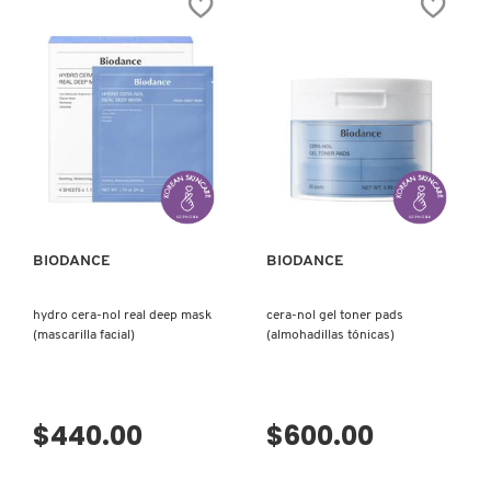
FRESH
GIORGIO ARMANI
VISTA RÁPIDA
VISTA RÁPIDA
GIVENCHY
BIODANCE
BIODANCE
GLOSSIER
hydro cera-nol real deep mask
cera-nol gel toner pads
(mascarilla facial)
(almohadillas tónicas)
GLOW RECIPE
GUCCI
$440.00
$600.00