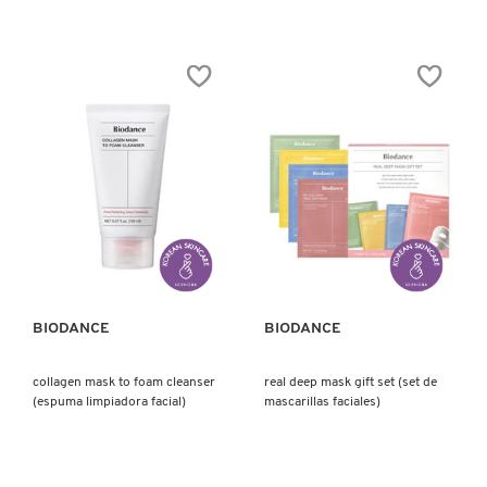
IT COSMETICS
JEAN PAUL GAULTIER
JULIETTE HAS A GUN
K18
VISTA RÁPIDA
VISTA RÁPIDA
KAYALI
BIODANCE
BIODANCE
KÉRASTASE
collagen mask to foam cleanser
real deep mask gift set (set de
(espuma limpiadora facial)
mascarillas faciales)
KIEHL’S