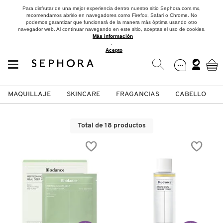
Para disfrutar de una mejor experiencia dentro nuestro sitio Sephora.com.mx,
recomendamos abrirlo en navegadores como Firefox, Safari o Chrome. No
podemos garantizar que funcionará de la manera más óptima usando otro
navegador web. Al continuar navegando en este sitio, aceptas el uso de cookies.
Más información
.
Acepto
MAQUILLAJE
SKINCARE
FRAGANCIAS
CABELLO
SEPHORA COLLECTION
Fragancias
Maquillaje
Skincare
Cabello
Marcas
Total de 18 productos
VER
VER
VER
VER
VER
VER
A
ROSTRO
PRODUCTOS ESPECIALIZADOS
MUJER
SETS DE VALOR & PARA
MAQUILLAJE
ADIDAS
REGALAR
B
MEJILLAS
SKINCARE COREANO
HOMBRE
CUIDADO DE LA PIEL
AESTURA
C
TAMAÑOS DE VIAJE
VISTA RÁPIDA
VISTA RÁPIDA