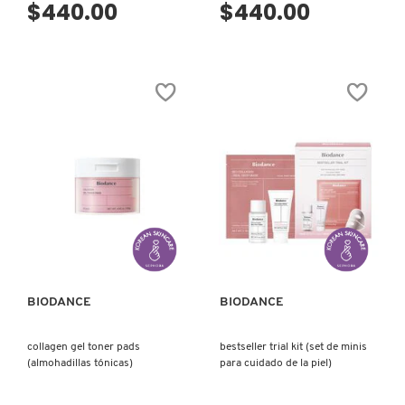
$440.00
$440.00
KYLIE COSMETICS
KYLIE JENNER FRAGRANCES
L'ORÉAL PROFESSIONNEL
LANCÔME
VISTA RÁPIDA
VISTA RÁPIDA
LANEIGE
BIODANCE
BIODANCE
LAURA MERCIER
collagen gel toner pads
bestseller trial kit (set de minis
(almohadillas tónicas)
para cuidado de la piel)
LILASH