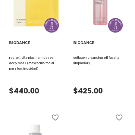
X
CALVIN KLEIN
INGREDIENTES ACTIVOS DE
Y
VISTA RÁPIDA
VISTA RÁPIDA
SKINCARE
CAROLINA HERRERA
Z
BIODANCE
BIODANCE
#
CAUDALIE
radiant vita niacinamide real
collagen cleansing oil (aceite
deep mask (mascarilla facial
limpiador)
para luminosidad)
CHANEL
$440.00
$425.00
CHARLOTTE TILBURY
CLARINS
CLINIQUE