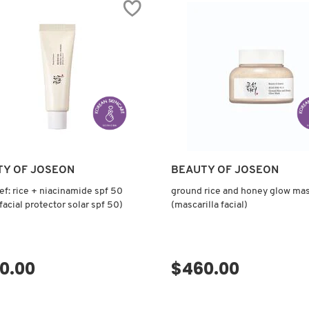
TY OF JOSEON
BEAUTY OF JOSEON
ief: rice + niacinamide spf 50
ground rice and honey glow ma
facial protector solar spf 50)
(mascarilla facial)
0.00
$460.00
VISTA RÁPIDA
VISTA RÁPIDA