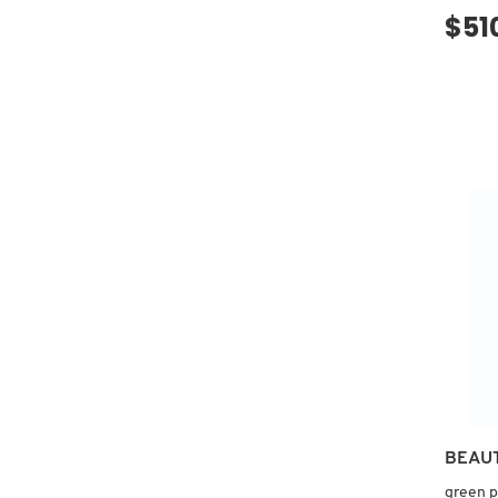
$51
COMMODITY
DERMALOGICA
DIOR
DIOR BACKSTAGE
DOLCE&GABBANA
DR. DENNIS GROSS SKINCARE
BEAU
DR. JART+
green p