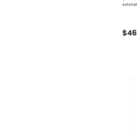
exfolia
DRUNK ELEPHANT
$46
DYSON
E.L.F. COSMETICS
E.L.F. SKIN
ESTÉE LAUDER
FENTY BEAUTY
FENTY SKIN