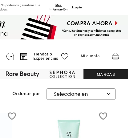
. No podemos garantizar que
Más
.
Acepto
okies.
información
Tiendas &
Mi cuenta
Experiencias
MARCAS
Ordenar por