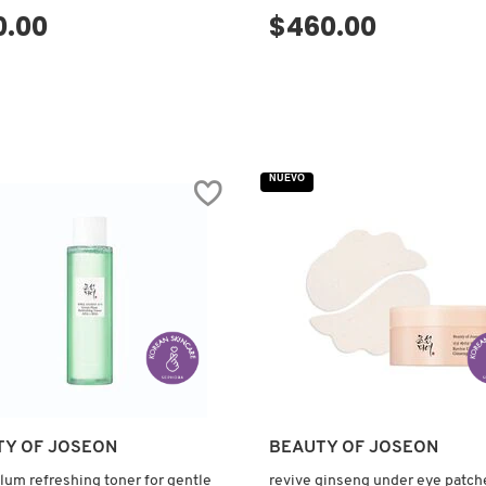
0.00
$460.00
VISTA RÁPIDA
VISTA RÁPIDA
NUEVO
TY OF JOSEON
BEAUTY OF JOSEON
lum refreshing toner for gentle
revive ginseng under eye patch