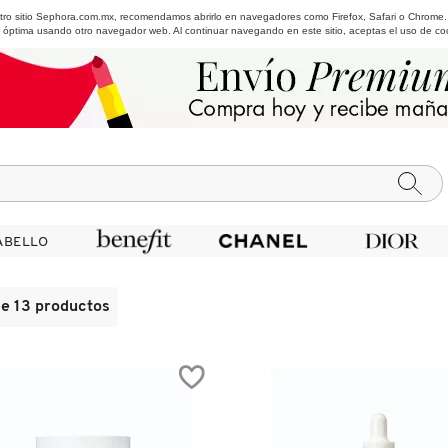
estro sitio Sephora.com.mx, recomendamos abrirlo en navegadores como Firefox, Safari o Chrome
 óptima usando otro navegador web. Al continuar navegando en este sitio, aceptas el uso de co
ABELLO
ABELLO
de 13 productos