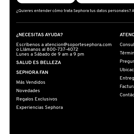
GUERLAIN
¿Quieres entender cómo trata Sephora tus datos personales? 
HUDA BEAUTY
¿NECESITAS AYUDA?
ATENC
HUGO BOSS
Escríbenos a atencion@soportesephora.com
Consul
o Llámanos al 800-737-4072
Términ
Lunes a Sábado de 9 am a 9 pm
ICONIC LONDON
Pregun
SALUD ES BELLEZA
Ubicac
SEPHORA FAN
Entre
ILIA
Más Vendidos
Factur
Novedades
Contá
INNISFREE
Regalos Exclusivos
Experiencias Sephora
ISDIN