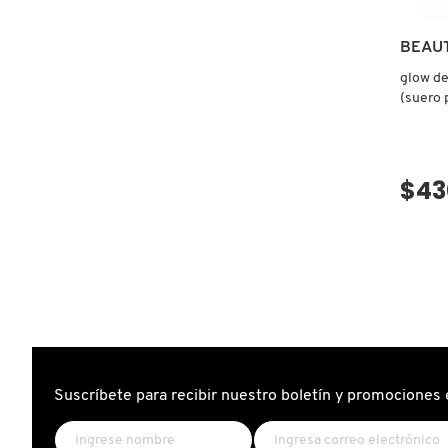
BEAU
FRESH
glow de
(suero 
GIORGIO ARMANI
$43
GIVENCHY
GLOSSIER
GLOW RECIPE
GUCCI
Suscríbete para recibir nuestro boletín y promociones 