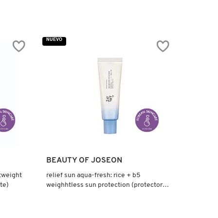
NUEVO
BEAUTY OF JOSEON
htweight
relief sun aqua-fresh: rice + b5
te)
weighhtless sun protection (protector
solar)