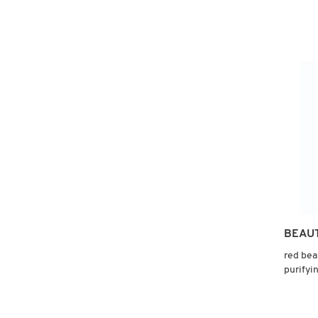
X
CALVIN KLEIN
INGREDIENTES ACTIVOS DE
Y
SKINCARE
CAROLINA HERRERA
Z
#
CAUDALIE
CHANEL
CHARLOTTE TILBURY
BEAU
red bea
CLARINS
purifyi
para pur
CLINIQUE