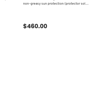
non-greasy sun protection (protector solar
en barra)
$460.00
VISTA RÁPIDA