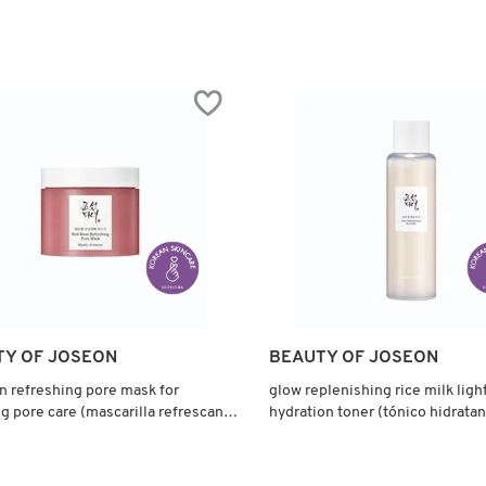
TY OF JOSEON
BEAUTY OF JOSEON
n refreshing pore mask for
glow replenishing rice milk lig
ng pore care (mascarilla refrescante
hydration toner (tónico hidratan
ificar poros)