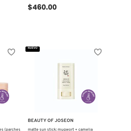
$460.00
VISTA RÁPIDA
NUEVO
BEAUTY OF JOSEON
es (parches
matte sun stick: mugwort + camelia