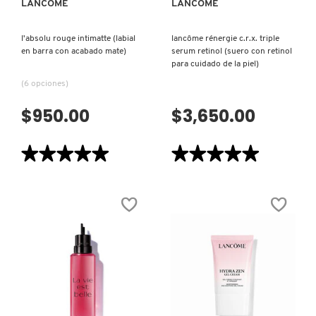
LANCÔME
LANCÔME
TOM FORD
l'absolu rouge intimatte (labial
lancôme rénergie c.r.x. triple
en barra con acabado mate)
serum retinol (suero con retinol
TONYMOLY
para cuidado de la piel)
(6 opciones)
TOO FACED
$950.00
$3,650.00
TRULY BEAUTY
★★★★★
★★★★★
★★★★★
★★★★★
5
5
de
de
5
5
TWEEZERMAN
estrellas.
estrellas.
Leer
Leer
reseñas
reseñas
de
de
L'ABSOLU
LANCÔME
URBAN DECAY
ROUGE
RÉNERGIE
INTIMATTE
C.R.x.
(LABIAL
TRIPLE
EN
SERUM
BARRA
RETINOL
VALENTINO
CON
(SUERO
ACABADO
CON
VISTA RÁPIDA
VISTA RÁPIDA
MATE)
RETINOL