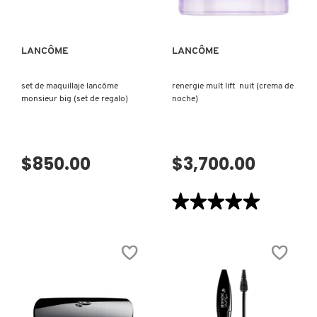
LANCÔME
LANCÔME
set de maquillaje lancôme
renergie mult lift nuit (crema de
monsieur big (set de regalo)
noche)
$850.00
$3,700.00
★★★★★
★★★★★
5
de
5
estrellas.
Leer
reseñas
de
RENERGIE
MULT
LIFT
NUIT