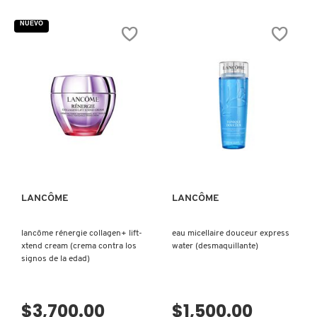
NUEVO
DRUNK ELEPHANT
DYSON
E.L.F. COSMETICS
VISTA RÁPIDA
VISTA RÁPIDA
E.L.F. SKIN
LANCÔME
LANCÔME
ESTÉE LAUDER
lancôme rénergie collagen+ lift-
eau micellaire douceur express
xtend cream (crema contra los
water (desmaquillante)
signos de la edad)
FENTY BEAUTY
$3,700.00
$1,500.00
FENTY SKIN