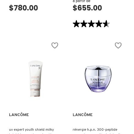
a partir de
$780.00
$655.00
REDKEN
★★★★★
★★★★★
4.6
de
SARELLY
5
estrellas.
Leer
reseñas
de
SEPHORA COLLECTION
Lash
Idôle
Mascara
(Mascara
Voluminizadora
SEPHORA FAVORITES
efecto
extensiones
de
VISTA RÁPIDA
VISTA RÁPIDA
pestañas)
SHARK
LANCÔME
LANCÔME
SHISEIDO
uv expert youth shield milky
rénergie h.p.n. 300-peptide