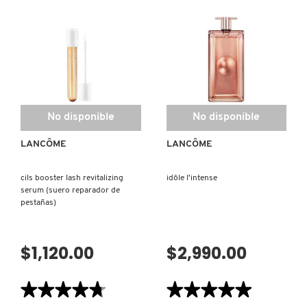
de
de
BLUSH
HYPNÔSE
SUBTIL
DOLL
RENO
EYES
(RUBOR
MASCARA
DE
(MÁSCARA
MEJILLAS)
DE
PESTAÑAS)
No disponible
No disponible
LANCÔME
LANCÔME
cils booster lash revitalizing
idôle l'intense
serum (suero reparador de
pestañas)
$1,120.00
$2,990.00
★★★★★
★★★★★
★★★★★
★★★★★
4.7
5