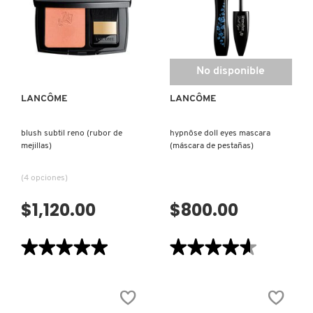
(CREMA
DE
NOCHE)
VISTA RÁPIDA
No disponible
LANCÔME
LANCÔME
blush subtil reno (rubor de
hypnôse doll eyes mascara
mejillas)
(máscara de pestañas)
(4 opciones)
$1,120.00
$800.00
★★★★★
★★★★★
★★★★★
★★★★★
5
4.6
de
de
5
5
estrellas.
estrellas.
Leer
Leer
reseñas
reseñas