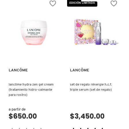
estrellas.
estrellas.
EDICIÓN LIMITADA
Leer
Leer
reseñas
reseñas
de
de
ADVANCED
IDÔLE
GÉNIFIQUE
NOW
YEUX
LANCÔME
LIGHT-
EAU
PEARL
DE
(SUERO
PARFUM
DE
OJOS)
VISTA RÁPIDA
VISTA RÁPIDA
LANCÔME
LANCÔME
lancôme hydra zen gel cream
set de regalo rénergie h.c.f.
(tratamiento hidro-calmante
triple serum (set de regalo)
para rostro)
a partir de
$650.00
$3,450.00