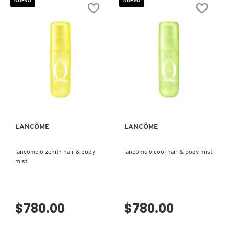
NUEVO
NUEVO
COMMODITY
DERMALOGICA
VISTA RÁPIDA
VISTA RÁPIDA
DIOR
DIOR BACKSTAGE
LANCÔME
LANCÔME
lancôme ô zenith hair & body
lancôme ô cool hair & body mist
DOLCE&GABBANA
mist
DR. DENNIS GROSS SKINCARE
$780.00
$780.00
DR. JART+