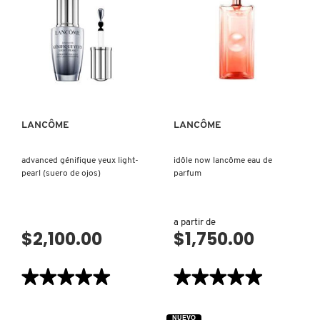
Génifique
Serum
(SUERO
ACTIVADOR
DE
JUVENTUD)
VISTA RÁPIDA
VISTA RÁPIDA
LANCÔME
LANCÔME
advanced génifique yeux light-
idôle now lancôme eau de
pearl (suero de ojos)
parfum
a partir de
$2,100.00
$1,750.00
★★★★★
★★★★★
★★★★★
★★★★★
5
5
de
de
5
5
NUEVO