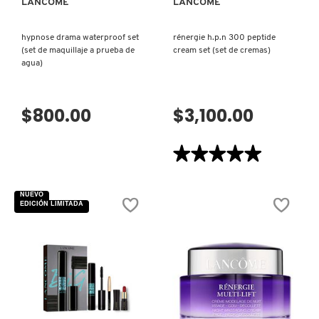
LANCÔME
LANCÔME
hypnose drama waterproof set
rénergie h.p.n 300 peptide
(set de maquillaje a prueba de
cream set (set de cremas)
agua)
$800.00
$3,100.00
★★★★★
★★★★★
5
de
5
NUEVO
estrellas.
EDICIÓN LIMITADA
Leer
reseñas
de
RÉNERGIE
H.P.N
300
PEPTIDE
CREAM
SET
(SET
DE
VISTA RÁPIDA
VISTA RÁPIDA
CREMAS)