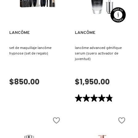
VISTA RÁPIDA
VISTA RÁPIDA
LANCÔME
LANCÔME
set de maquillaje lancôme
lancôme advanced génifique
hypnose (set de regalo)
serum (suero activador de
juventud)
$850.00
$1,950.00
★★★★★
★★★★★
4.8
de
5
estrellas.
Leer
reseñas
de
Lancôme
Advanced