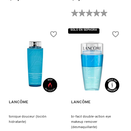
★★★★★
★★★★★
FRESH
No
hay
valoraciones
SOLO EN SEPHORA
de
EAU
GIORGIO ARMANI
MICELLAIRE
DOUCEUR
EXPRESS
WATER
(DESMAQUILLANTE)
GIVENCHY
GLOSSIER
VISTA RÁPIDA
VISTA RÁPIDA
GLOW RECIPE
LANCÔME
LANCÔME
GUCCI
tonique douceur (loción
bi-facil double-action eye
hidratante)
makeup remover
(desmaquillante)