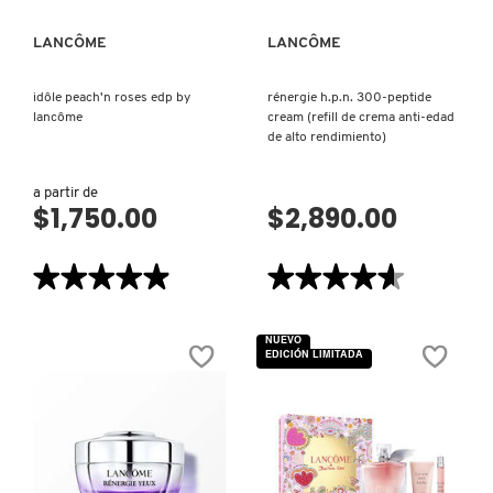
KYLIE COSMETICS
LANCÔME
LANCÔME
KYLIE JENNER FRAGRANCES
idôle peach'n roses edp by
rénergie h.p.n. 300-peptide
lancôme
cream (refill de crema anti-edad
de alto rendimiento)
L'ORÉAL PROFESSIONNEL
a partir de
$1,750.00
$2,890.00
LANCÔME
★★★★★
★★★★★
★★★★★
★★★★★
4.9
4.6
LANEIGE
de
de
5
5
NUEVO
estrellas.
estrellas.
EDICIÓN LIMITADA
Leer
Leer
reseñas
reseñas
LAURA MERCIER
de
de
IDÔLE
RÉNERGIE
PEACH'N
H.P.N.
ROSES
300-
EDP
PEPTIDE
LILASH
BY
CREAM
LANCÔME
(REFILL
DE