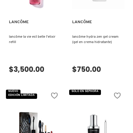
PARA
CUIDADO
VERSACE
DE
LA
PIEL)
LANCÔME
LANCÔME
YVES SAINT LAURENT
lancôme la vie est belle l'elixir
lancôme hydra zen gel cream
refill
(gel en crema hidratante)
$3,500.00
$750.00
NUEVO
SOLO EN SEPHORA
EDICIÓN LIMITADA