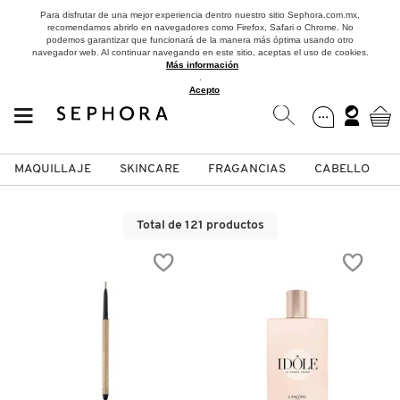
Para disfrutar de una mejor experiencia dentro nuestro sitio Sephora.com.mx,
recomendamos abrirlo en navegadores como Firefox, Safari o Chrome. No
podemos garantizar que funcionará de la manera más óptima usando otro
navegador web. Al continuar navegando en este sitio, aceptas el uso de cookies.
Más información
.
Acepto
MAQUILLAJE
SKINCARE
FRAGANCIAS
CABELLO
SEPHORA COLLECTION
Fragancias
Maquillaje
Skincare
Cabello
Marcas
Total de 121 productos
VER
VER
VER
VER
VER
VER
A
ROSTRO
PRODUCTOS ESPECIALIZADOS
MUJER
SETS DE VALOR & PARA
MAQUILLAJE
ADIDAS
REGALAR
B
MEJILLAS
SKINCARE COREANO
HOMBRE
CUIDADO DE LA PIEL
AESTURA
C
TAMAÑOS DE VIAJE
VISTA RÁPIDA
VISTA RÁPIDA