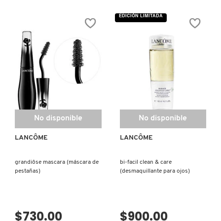
de
de
5
5
EDICIÓN LIMITADA
estrellas.
estrellas.
Leer
Leer
reseñas
reseñas
de
de
CILS
IDÔLE
BOOSTER
L'INTENSE
LASH
REVITALIZING
SERUM
(SUERO
REPARADOR
DE
PESTAÑAS)
No disponible
No disponible
LANCÔME
LANCÔME
grandiôse mascara (máscara de
bi-facil clean & care
pestañas)
(desmaquillante para ojos)
$730.00
$900.00