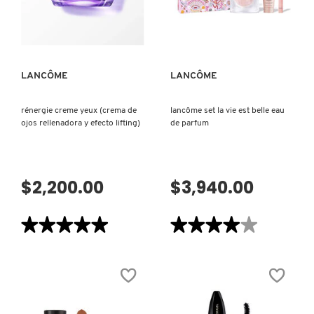
CREMA
VISTA RÁPIDA
VISTA RÁPIDA
ANTI-
LIVING PROOF
EDAD
DE
ALTO
RENDIMIENTO)
MAC COSMETICS
LANCÔME
LANCÔME
rénergie creme yeux (crema de
lancôme set la vie est belle eau
MAISON LOUIS MARIE
ojos rellenadora y efecto lifting)
de parfum
MAKEUP BY MARIO
$2,200.00
$3,940.00
MARC JACOBS PERFUMES
★★★★★
★★★★★
★★★★★
★★★★★
5
4
MEDICUBE
de
de
5
5
estrellas.
estrellas.
Leer
Leer
reseñas
reseñas
MONTBLANC
de
de
RÉNERGIE
LANCÔME