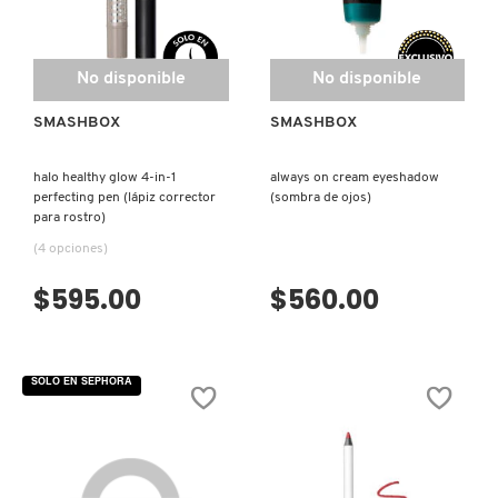
N
BEAUTY OF JOSEON
BRONCEADORES Y
O
AUTOBRONCEADORES
No disponible
No disponible
BENEFIT COSMETICS
P
SMASHBOX
SMASHBOX
TRATAMIENTOS PARA LABIOS
Q
BILLIE EILISH
halo healthy glow 4-in-1
always on cream eyeshadow
perfecting pen (lápiz corrector
(sombra de ojos)
R
HERRAMIENTAS DE ALTA
para rostro)
TECNOLOGÍA
BIODANCE
(4 opciones)
S
$595.00
$560.00
T
SETS DE VALOR & PARA
BRIOGEO
REGALAR
U
SOLO EN SEPHORA
BUMBLE AND BUMBLE
V
TAMAÑOS DE VIAJE
W
BURBERRY
BAÑO Y CUERPO