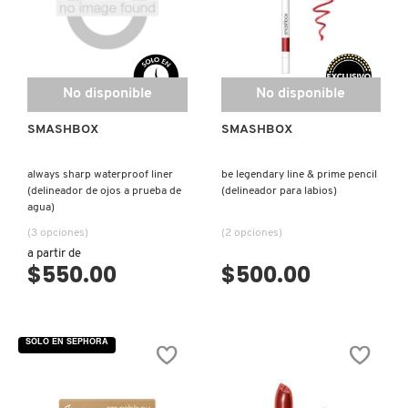
X
CALVIN KLEIN
INGREDIENTES ACTIVOS DE
Y
SKINCARE
CAROLINA HERRERA
Z
No disponible
No disponible
SMASHBOX
SMASHBOX
#
CAUDALIE
always sharp waterproof liner
be legendary line & prime pencil
(delineador de ojos a prueba de
(delineador para labios)
agua)
CHANEL
(3 opciones)
(2 opciones)
a partir de
$550.00
$500.00
CHARLOTTE TILBURY
CLARINS
SOLO EN SEPHORA
CLINIQUE