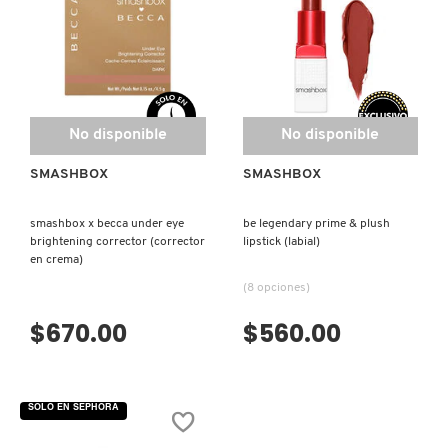
COMMODITY
DERMALOGICA
No disponible
No disponible
SMASHBOX
SMASHBOX
DIOR
smashbox x becca under eye
be legendary prime & plush
DIOR BACKSTAGE
brightening corrector (corrector
lipstick (labial)
en crema)
(8 opciones)
DOLCE&GABBANA
$670.00
$560.00
DR. DENNIS GROSS SKINCARE
SOLO EN SEPHORA
DR. JART+