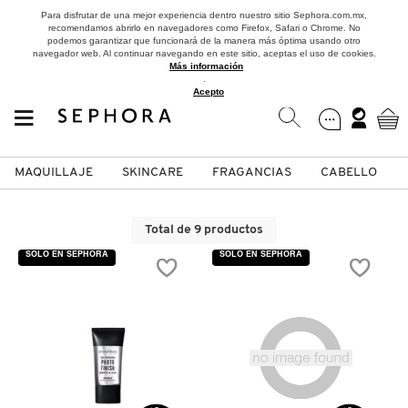
Para disfrutar de una mejor experiencia dentro nuestro sitio Sephora.com.mx,
recomendamos abrirlo en navegadores como Firefox, Safari o Chrome. No
podemos garantizar que funcionará de la manera más óptima usando otro
navegador web. Al continuar navegando en este sitio, aceptas el uso de cookies.
Más información
.
Acepto
MAQUILLAJE
SKINCARE
FRAGANCIAS
CABELLO
SEPHORA COLLECTION
Fragancias
Maquillaje
Skincare
Cabello
Marcas
Total de 9 productos
VER
VER
VER
VER
VER
VER
SOLO EN SEPHORA
SOLO EN SEPHORA
A
ROSTRO
PRODUCTOS ESPECIALIZADOS
MUJER
SETS DE VALOR & PARA
MAQUILLAJE
ADIDAS
REGALAR
B
MEJILLAS
SKINCARE COREANO
HOMBRE
CUIDADO DE LA PIEL
AESTURA
C
TAMAÑOS DE VIAJE
VISTA RÁPIDA