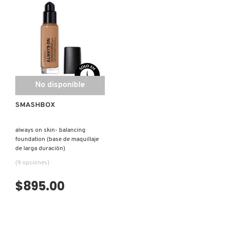
DRUNK ELEPHANT
DYSON
No disponible
E.L.F. COSMETICS
SMASHBOX
E.L.F. SKIN
always on skin- balancing
foundation (base de maquillaje
de larga duración)
ESTÉE LAUDER
(9 opciones)
$895.00
FENTY BEAUTY
FENTY SKIN