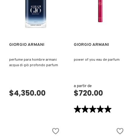
N
BEAUTY OF JOSEON
BRONCEADORES Y
O
AUTOBRONCEADORES
VISTA RÁPIDA
VISTA RÁPIDA
BENEFIT COSMETICS
P
TRATAMIENTOS PARA LABIOS
Q
GIORGIO ARMANI
GIORGIO ARMANI
BILLIE EILISH
R
HERRAMIENTAS DE ALTA
perfume para hombre armani
power of you eau de parfum
TECNOLOGÍA
acqua di giò profondo parfum
BIODANCE
S
T
SETS DE VALOR & PARA
a partir de
BRIOGEO
$4,350.00
$720.00
REGALAR
U
BUMBLE AND BUMBLE
★★★★★
★★★★★
V
TAMAÑOS DE VIAJE
5
de
5
W
BURBERRY
estrellas.
BAÑO Y CUERPO
Leer