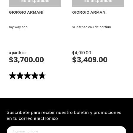
No disponible
No disponible
TOM FORD
GIORGIO ARMANI
GIORGIO ARMANI
TONYMOLY
my way edp
sì intense eau de parfum
TOO FACED
$4,010.00
a partir de
$3,700.00
$3,409.00
TRULY BEAUTY
★★★★★
★★★★★
TWEEZERMAN
4.7
de
5
estrellas.
Leer
URBAN DECAY
reseñas
de
MY
Suscríbete para recibir nuestro boletín y promociones
WAY
en tu correo electrónico
EDP
VALENTINO