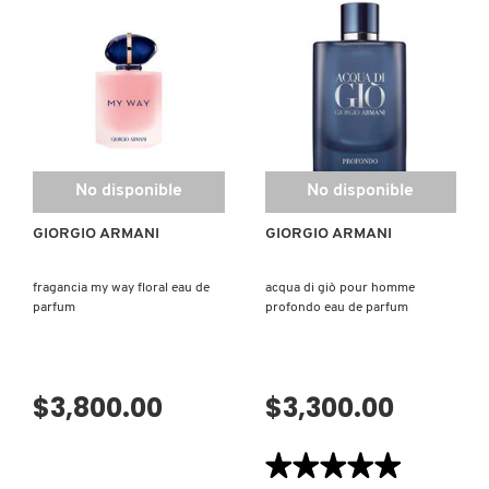
MOROCCANOIL
MOSCHINO
MURAD
No disponible
No disponible
GIORGIO ARMANI
GIORGIO ARMANI
NARS
fragancia my way floral eau de
acqua di giò pour homme
parfum
profondo eau de parfum
NATASHA DENONA
NEST New York
$3,800.00
$3,300.00
★★★★★
★★★★★
NUDESTIX