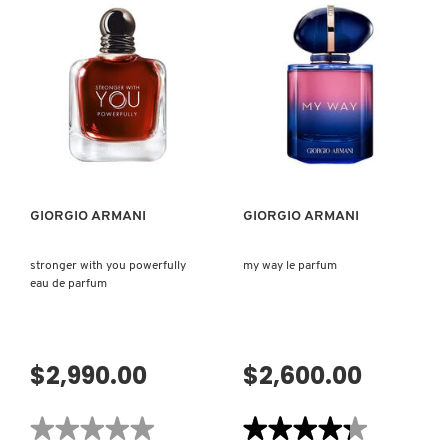
reseñas
X
de
POWER
CALVIN KLEIN
OF
INGREDIENTES ACTIVOS DE
YOU
Y
EAU
SKINCARE
DE
PARFUM
CAROLINA HERRERA
Z
VISTA RÁPIDA
VISTA RÁPIDA
#
CAUDALIE
GIORGIO ARMANI
GIORGIO ARMANI
CHANEL
stronger with you powerfully
my way le parfum
eau de parfum
CHARLOTTE TILBURY
CLARINS
$2,990.00
$2,600.00
★★★★★
★★★★★
★★★★★
★★★★★
CLINIQUE