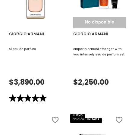
KYLIE COSMETICS
VISTA RÁPIDA
No disponible
KYLIE JENNER FRAGRANCES
GIORGIO ARMANI
GIORGIO ARMANI
L'ORÉAL PROFESSIONNEL
si eau de parfum
emporio armani stronger with
you intensely eau de parfum set
LANCÔME
$3,890.00
$2,250.00
LANEIGE
★★★★★
★★★★★
LAURA MERCIER
5
de
5
NUEVO
estrellas.
EDICIÓN LIMITADA
Leer
LILASH
reseñas
de
SI