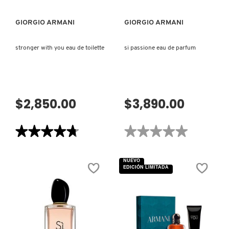
IT COSMETICS
GIORGIO ARMANI
GIORGIO ARMANI
JEAN PAUL GAULTIER
stronger with you eau de toilette
si passione eau de parfum
JULIETTE HAS A GUN
$2,850.00
$3,890.00
K18
★★★★★
★★★★★
★★★★★
★★★★★
KAYALI
4.7
No
de
hay
5
valoraciones
NUEVO
estrellas.
de
EDICIÓN LIMITADA
Leer
SI
KÉRASTASE
reseñas
PASSIONE
de
EAU
STRONGER
DE
WITH
PARFUM
YOU
KIEHL’S
EAU
DE
TOILETTE