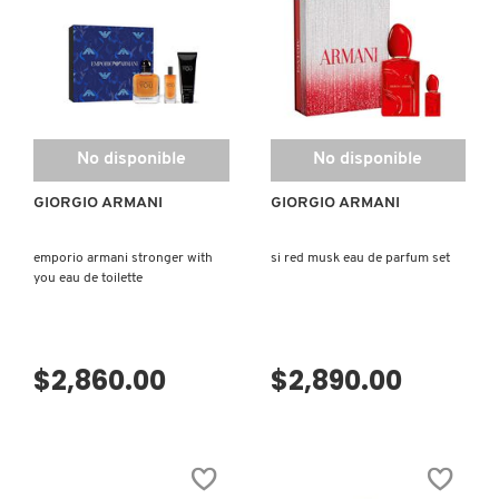
EAU
DE
LIVING PROOF
PARFUM
MAC COSMETICS
No disponible
No disponible
MAISON LOUIS MARIE
GIORGIO ARMANI
GIORGIO ARMANI
MAKEUP BY MARIO
emporio armani stronger with
si red musk eau de parfum set
you eau de toilette
MARC JACOBS PERFUMES
$2,860.00
$2,890.00
MEDICUBE
MONTBLANC