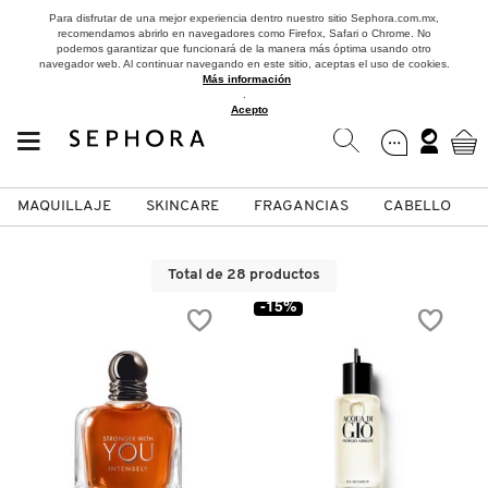
Para disfrutar de una mejor experiencia dentro nuestro sitio Sephora.com.mx,
recomendamos abrirlo en navegadores como Firefox, Safari o Chrome. No
podemos garantizar que funcionará de la manera más óptima usando otro
navegador web. Al continuar navegando en este sitio, aceptas el uso de cookies.
Más información
.
Acepto
MAQUILLAJE
SKINCARE
FRAGANCIAS
CABELLO
SEPHORA COLLECTION
Fragancias
Maquillaje
Skincare
Cabello
Marcas
Total de 28 productos
VER
VER
VER
VER
VER
VER
-15%
A
ROSTRO
PRODUCTOS ESPECIALIZADOS
MUJER
SETS DE VALOR & PARA
MAQUILLAJE
ADIDAS
REGALAR
B
MEJILLAS
SKINCARE COREANO
HOMBRE
CUIDADO DE LA PIEL
AESTURA
C
TAMAÑOS DE VIAJE
VISTA RÁPIDA
VISTA RÁPIDA