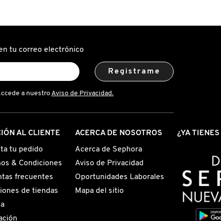
reseñas
de
IDE
HYALURONIC
TING
ACID
CLEANSER
MENT
(LIMPIADOR
MIENTO
FACIAL)
en tu correo electrónico
IDA)
Registrame
Accede a nuestro
Aviso de Privacidad.
IÓN AL CLIENTE
ACERCA DE NOSOTROS
¿YA TIENE
ta tu pedido
Acerca de Sephora
os & Condiciones
Aviso de Privacidad
tas frecuentes
Oportunidades Laborales
iones de tiendas
Mapa del sitio
ga
ación