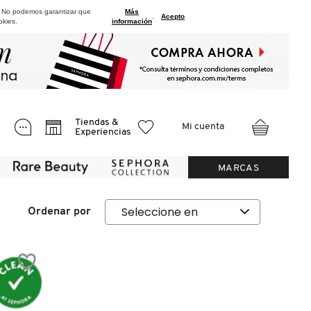
. No podemos garantizar que
Más
.
Acepto
okies.
información
Tiendas &
Mi cuenta
Experiencias
MARCAS
Ordenar por