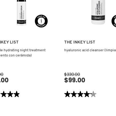
NKEY LIST
THE INKEY LIST
e hydrating night treatment
hyaluronic acid cleanser (limpia
iento con cerámida)
00
$330.00
.00
$99.00
VISTA RÁPIDA
VISTA RÁPIDA
★★★★
★★★★
★★★★★
★★★★★
4.2
de
5
estrellas.
Leer