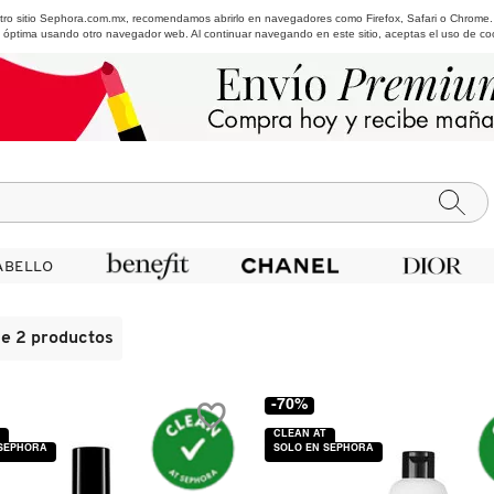
estro sitio Sephora.com.mx, recomendamos abrirlo en navegadores como Firefox, Safari o Chrome
 óptima usando otro navegador web. Al continuar navegando en este sitio, aceptas el uso de co
ABELLO
ABELLO
de 2 productos
-70%
CLEAN AT
 SEPHORA
SOLO EN SEPHORA