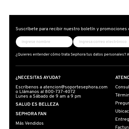
reseñas
N
de
BEAUTY OF JOSEON
CERAM
BRONCEADORES Y
HYDRA
O
AUTOBRONCEADORES
NIGHT
TREAT
(TRATA
BENEFIT COSMETICS
CON
Suscríbete para recibir nuestro boletín y promociones 
P
CERÁM
TRATAMIENTOS PARA LABIOS
Q
BILLIE EILISH
¿Quieres entender cómo trata Sephora tus datos personales? 
R
HERRAMIENTAS DE ALTA
TECNOLOGÍA
BIODANCE
S
¿NECESITAS AYUDA?
ATENC
T
SETS DE VALOR & PARA
BRIOGEO
Escríbenos a atencion@soportesephora.com
Consul
REGALAR
o Llámanos al 800-737-4072
U
Términ
Lunes a Sábado de 9 am a 9 pm
BUMBLE AND BUMBLE
Pregun
SALUD ES BELLEZA
V
TAMAÑOS DE VIAJE
Ubicac
SEPHORA FAN
Entre
W
BURBERRY
Más Vendidos
BAÑO Y CUERPO
Factur