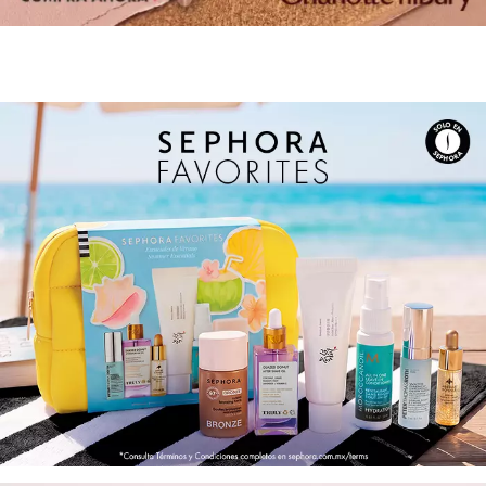
IT COSMETICS
JEAN PAUL GAULTIER
JULIETTE HAS A GUN
K18
KAYALI
KÉRASTASE
KIEHL’S