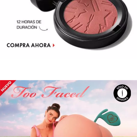
NUXE
OLAPLEX
OLLIE
ONE SIZE
OUAI HAIRCARE
PAI-SHAU
PATCHOLOGY