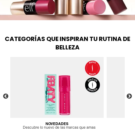
FRESH
CATEGORÍAS QUE INSPIRAN TU RUTINA DE
GIORGIO ARMANI
BELLEZA
GIVENCHY
GLOSSIER
GLOW RECIPE
GUCCI
NOVEDADES
BE
Descubre lo nuevo de las marcas que amas
L