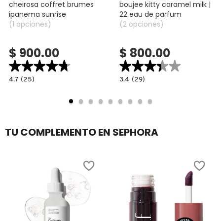
cheirosa coffret brumes
boujee kitty caramel milk |
TOM FORD
ipanema sunrise
22 eau de parfum
(1 opciones)
(2 opciones)
TONYMOLY
$ 900.00
$ 800.00
★★★★★
★★★★★
★★★★★
★★★★★
TOO FACED
4.7
3.4
4.7
(25)
3.4
(29)
bel
constructor.search.bazaarvoice.read.label
constructor.search.bazaarvoice.read.la
CHEIROSA
BOUJEE
COFFRET
KITTY
TRULY BEAUTY
BRUMES
CARAMEL
IPANEMA
MILK
SUNRISE
|
22
TU COMPLEMENTO EN SEPHORA
EAU
TWEEZERMAN
DE
PARFUM
URBAN DECAY
VALENTINO