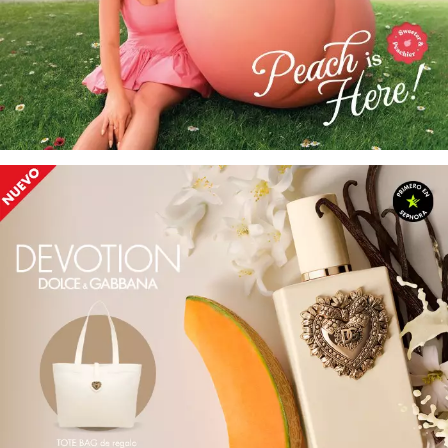
PATRICK TA
PEACE OUT SKINCARE
PETER THOMAS ROTH
PHLUR
PRADA
RABANNE
RARE BEAUTY