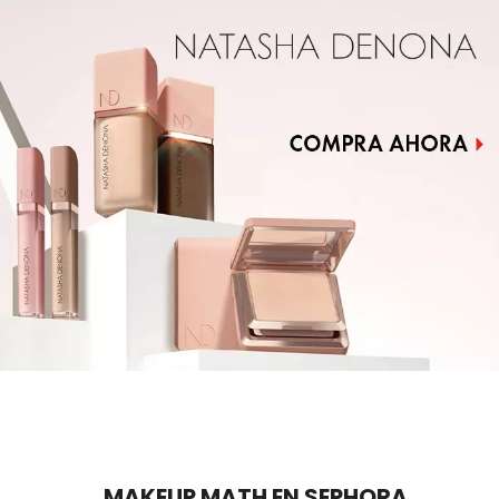
KYLIE COSMETICS
KYLIE JENNER FRAGRANCES
L'ORÉAL PROFESSIONNEL
LANCÔME
LANEIGE
LAURA MERCIER
LILASH
MAKEUP MATH EN SEPHORA