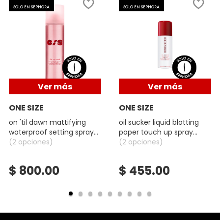
SOLO EN SEPHORA
SOLO EN SEPHORA
Ver más
Ver más
ONE SIZE
ONE SIZE
on 'til dawn mattifying
oil sucker liquid blotting
waterproof setting spray
paper touch up spray
(fijador de maquillaje a
(2 opciones)
(bruma de retoque)
(2 opciones)
prueba de agua)
$ 800.00
$ 455.00