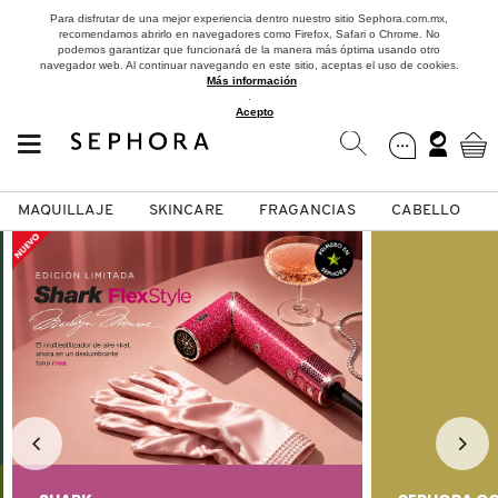
Para disfrutar de una mejor experiencia dentro nuestro sitio Sephora.com.mx,
recomendamos abrirlo en navegadores como Firefox, Safari o Chrome. No
podemos garantizar que funcionará de la manera más óptima usando otro
navegador web. Al continuar navegando en este sitio, aceptas el uso de cookies.
Más información
.
Acepto
MAQUILLAJE
SKINCARE
FRAGANCIAS
CABELLO
SEPHORA COLLECTION
Fragancias
Maquillaje
Skincare
Cabello
Marcas
VER
VER
VER
VER
VER
VER
A
ROSTRO
PRODUCTOS ESPECIALIZADOS
MUJER
SETS DE VALOR & PARA
MAQUILLAJE
ADIDAS
REGALAR
B
MEJILLAS
SKINCARE COREANO
HOMBRE
CUIDADO DE LA PIEL
AESTURA
C
TAMAÑOS DE VIAJE