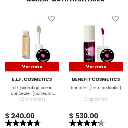
LIVING PROOF
MAC COSMETICS
MAISON LOUIS MARIE
MAKEUP BY MARIO
Ver más
Ver más
E.L.F. COSMETICS
BENEFIT COSMETICS
MARC JACOBS PERFUMES
e.l.f. hydrating camo
benetint (tinte de labios)
concealer (corrector
liquido hidratante)
(12 opciones)
(3 opciones)
MEDICUBE
$ 240.00
$ 530.00
MONTBLANC
★★★★★
★★★★★
★★★★★
★★★★★