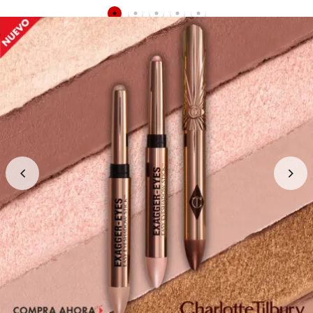
GUERLAIN
HUDA BEAUTY
HUGO BOSS
ICONIC LONDON
ILIA
INNISFREE
ISDIN