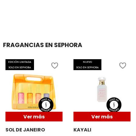
SKIN 1004
SMASHBOX
SOL DE JANEIRO
FRAGANCIAS EN SEPHORA
SUPERGOOP!
EDICIÓN LIMITADA
NUEVO
SOLO EN SEPHORA
SOLO EN SEPHORA
THE INKEY LIST
THE ORDINARY
Ver más
Ver más
TOCOBO
SOL DE JANEIRO
KAYALI