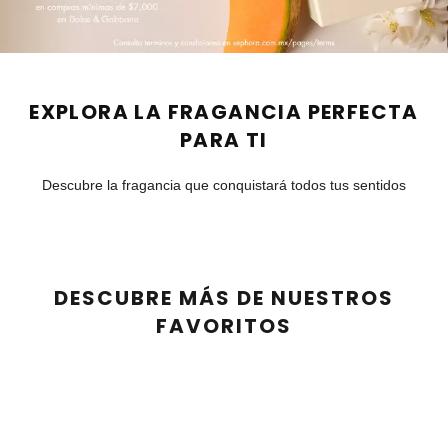
REDKEN
EXPLORA LA FRAGANCIA PERFECTA
SARELLY
PARA TI
Descubre la fragancia que conquistará todos tus sentidos
DESCUBRIR MÁS
DESCUBRIR MÁS
SEPHORA COLLECTION
DESCUBRIR MÁS
DESCUBRIR MÁS
SEPHORA FAVORITES
DESCUBRE MÁS DE NUESTROS
FAVORITOS
SHARK
COMPRAR AHORA
COMPRAR AHORA
COMPRAR AHORA
SHISEIDO
COMPRAR AHORA
COMPRAR AHORA