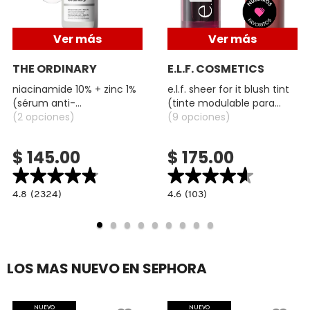
VERSACE
Ver más
Ver más
YVES SAINT LAURENT
THE ORDINARY
E.L.F. COSMETICS
niacinamide 10% + zinc 1%
e.l.f. sheer for it blush tint
(sérum anti-
(tinte modulable para
imperfecciones y control
(2 opciones)
mejillas y labios)
(9 opciones)
de poros)
$ 145.00
$ 175.00
★★★★★
★★★★★
★★★★★
★★★★★
4.8
4.6
4.8
(2324)
4.6
(103)
bel
constructor.search.bazaarvoice.read.label
constructor.search.bazaarvoice.read.la
NIACINAMIDE
E.L.F.
10%
SHEER
+
FOR
ZINC
IT
1%
BLUSH
(SÉRUM
TINT
LOS MAS NUEVO EN SEPHORA
ANTI-
(TINTE
IMPERFECCIONES
MODULABLE
Y
PARA
CONTROL
MEJILLAS
DE
Y
NUEVO
NUEVO
POROS)
LABIOS)