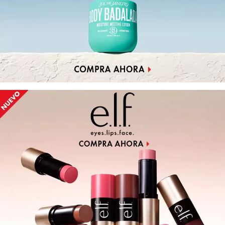
DRUNK ELEPHANT
DYSON
E.L.F. COSMETICS
E.L.F. SKIN
ESTÉE LAUDER
FENTY BEAUTY
FENTY SKIN