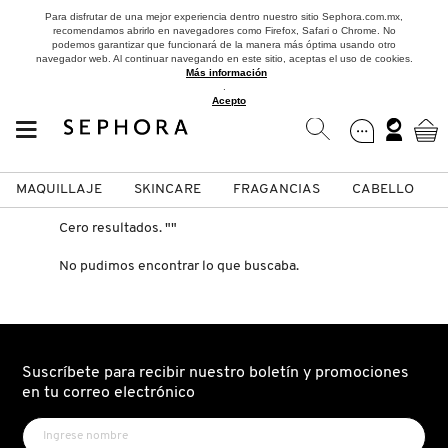
Para disfrutar de una mejor experiencia dentro nuestro sitio Sephora.com.mx,
recomendamos abrirlo en navegadores como Firefox, Safari o Chrome. No
podemos garantizar que funcionará de la manera más óptima usando otro
navegador web. Al continuar navegando en este sitio, aceptas el uso de cookies.
Más información
.
Acepto
MAQUILLAJE
SKINCARE
FRAGANCIAS
CABELLO
SEPHORA COLLECTION
Fragancias
Maquillaje
Skincare
Cabello
Marcas
Cero resultados.
""
No pudimos encontrar lo que buscaba.
VER
VER
VER
VER
VER
VER
A
ROSTRO
PRODUCTOS ESPECIALIZADOS
MUJER
SETS DE VALOR & PARA
MAQUILLAJE
ADIDAS
REGALAR
B
Suscríbete para recibir nuestro boletín y promociones
en tu correo electrónico
MEJILLAS
SKINCARE COREANO
HOMBRE
CUIDADO DE LA PIEL
AESTURA
C
TAMAÑOS DE VIAJE