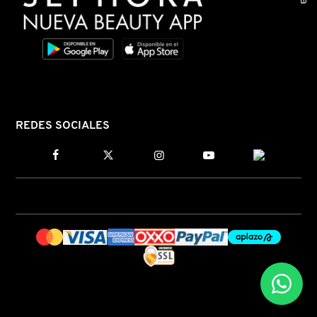
N
BEAUTY OF JOSEON
BRONCEADORES Y
O
AUTOBRONCEADORES
BENEFIT COSMETICS
P
TRATAMIENTOS PARA LABIOS
Q
BILLIE EILISH
REDES SOCIALES
R
HERRAMIENTAS DE ALTA
TECNOLOGÍA
BIODANCE
S
T
SETS DE VALOR & PARA
BRIOGEO
REGALAR
U
BUMBLE AND BUMBLE
V
TAMAÑOS DE VIAJE
W
BURBERRY
BAÑO Y CUERPO