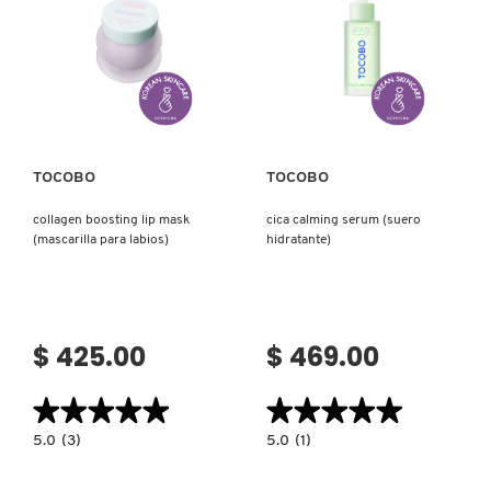
ROSTRO
CON
MOROCCANOIL
REFILL)
Ver más
Ver más
MOSCHINO
TOCOBO
TOCOBO
MURAD
collagen boosting lip mask
cica calming serum (suero
(mascarilla para labios)
hidratante)
NARS
NATASHA DENONA
$ 425.00
$ 469.00
NEST New York
★★★★★
★★★★★
★★★★★
★★★★★
5.0
5.0
5.0
(3)
5.0
(1)
constructor.search.bazaarvoice.read.label
constructor.search.bazaarvoice.read.la
COLLAGEN
CICA
NUDESTIX
BOOSTING
CALMING