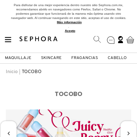
Para disfrutar de una mejor experiencia dentro nuestro sitio Sephora.com.mx,
recomendamos abrirlo en navegadores como Firefox, Safari o Chrome. No
podemos garantizar que funcionará de la manera más óptima usando otro
navegador web. Al continuar navegando en este sitio, aceptas el uso de cookies.
Más información
.
Acepto
MAQUILLAJE
SKINCARE
FRAGANCIAS
CABELLO
SEPHORA COLLECTION
Fragancias
Maquillaje
Skincare
Cabello
Marcas
Inicio
TOCOBO
VER
VER
VER
VER
VER
VER
TOCOBO
A
ROSTRO
PRODUCTOS ESPECIALIZADOS
MUJER
SETS DE VALOR & PARA
MAQUILLAJE
ADIDAS
REGALAR
B
MEJILLAS
SKINCARE COREANO
HOMBRE
CUIDADO DE LA PIEL
AESTURA
C
TAMAÑOS DE VIAJE