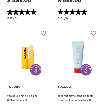
$ 499.00
$ 699.00
GUERLAIN
★★★★★
★★★★★
★★★★★
★★★★★
HUDA BEAUTY
5.0
5.0
5.0
(5)
5.0
(3)
constructor.search.bazaarvoice.read.label
constructor.search.bazaarvoice.read.la
CALAMINE
APPLE
PORE
DEWY
CONTROL
FIT
HUGO BOSS
CLEANSING
CUSHION
OIL
(BASE
(ACEITE
PARA
LIMPIADOR)
ROSTRO)
ICONIC LONDON
ILIA
Ver más
Ver más
INNISFREE
TOCOBO
TOCOBO
ISDIN
vita nourishing lip balm
coconut clay cleansing foam
(bálsamo labial)
(espuma limpiadora facial)