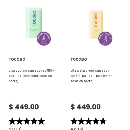
SPF50+
PARA
PA++++
LABIOS)
(PROTECTOR
SOLAR
DRUNK ELEPHANT
EN
CREMA)
DYSON
Ver más
Ver más
E.L.F. COSMETICS
TOCOBO
TOCOBO
cica cooling sun stick spf50+
vita waterproof sun stick
E.L.F. SKIN
pa++++ (protector solar en
spf50+pa++++ (protector
barra)
solar en barra)
ESTÉE LAUDER
$ 449.00
$ 449.00
FENTY BEAUTY
★★★★★
★★★★★
★★★★★
★★★★★
FENTY SKIN
5.0
4.8
5.0
(3)
4.8
(6)