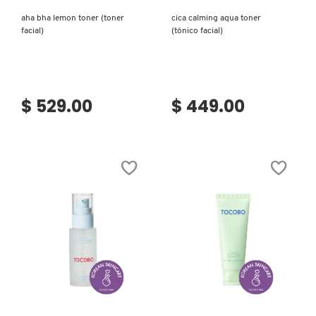
TOM FORD
aha bha lemon toner (toner
cica calming aqua toner
facial)
(tónico facial)
TONYMOLY
$ 529.00
$ 449.00
TOO FACED
TRULY BEAUTY
TWEEZERMAN
URBAN DECAY
Ver más
Ver más
VALENTINO