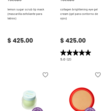
TOCOBO
TOCOBO
KYLIE COSMETICS
lemon sugar scrub lip mask
collagen brightening eye gel
(mascarilla exfoliante para
cream (gel para contorno de
labios)
ojos)
KYLIE JENNER FRAGRANCES
L'ORÉAL PROFESSIONNEL
$ 425.00
$ 425.00
★★★★★
★★★★★
LANCÔME
5.0
5.0
(2)
constructor.search.bazaarvoice.read.la
COLLAGEN
BRIGHTENING
LANEIGE
EYE
GEL
CREAM
(GEL
PARA
LAURA MERCIER
CONTORNO
DE
OJOS)
LILASH
Ver más
Ver más