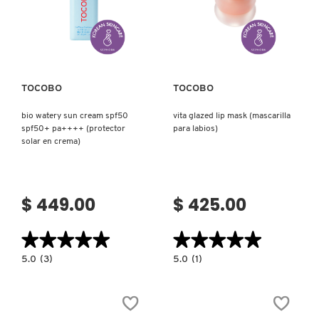
Ver más
Ver más
COMMODITY
DERMALOGICA
TOCOBO
TOCOBO
bio watery sun cream spf50
vita glazed lip mask (mascarilla
DIOR
spf50+ pa++++ (protector
para labios)
solar en crema)
DIOR BACKSTAGE
$ 449.00
$ 425.00
DOLCE&GABBANA
★★★★★
★★★★★
★★★★★
★★★★★
5.0
5.0
5.0
(3)
5.0
(1)
DR. DENNIS GROSS SKINCARE
constructor.search.bazaarvoice.read.label
constructor.search.bazaarvoice.read.la
BIO
VITA
WATERY
GLAZED
SUN
LIP
CREAM
MASK
DR. JART+
SPF50
(MASCARILLA