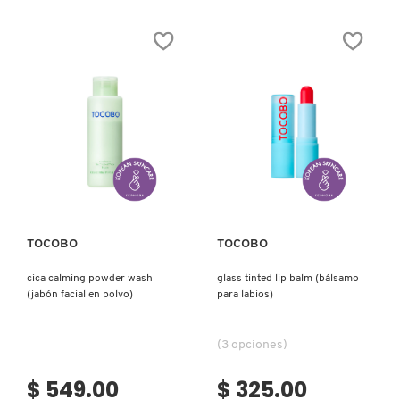
PATRICK TA
PEACE OUT SKINCARE
PETER THOMAS ROTH
Ver más
Ver más
PHLUR
TOCOBO
TOCOBO
cica calming powder wash
glass tinted lip balm (bálsamo
PRADA
(jabón facial en polvo)
para labios)
RABANNE
(3 opciones)
$ 549.00
$ 325.00
RARE BEAUTY