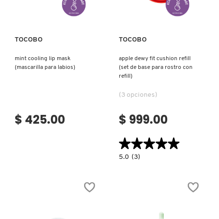
LIVING PROOF
TOCOBO
TOCOBO
MAC COSMETICS
mint cooling lip mask
apple dewy fit cushion refill
(mascarilla para labios)
(set de base para rostro con
refill)
MAISON LOUIS MARIE
(3 opciones)
MAKEUP BY MARIO
$ 425.00
$ 999.00
★★★★★
★★★★★
MARC JACOBS PERFUMES
5.0
5.0
(3)
constructor.search.bazaarvoice.read.la
APPLE
MEDICUBE
DEWY
FIT
CUSHION
REFILL
(SET
MONTBLANC
DE
BASE
PARA