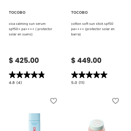
X
CALVIN KLEIN
TOCOBO
TOCOBO
INGREDIENTES ACTIVOS DE
Y
SKINCARE
cica calming sun serum
cotton soft sun stick spf50
spf50+ pa++++ ( protector
pa++++ (protector solar en
CAROLINA HERRERA
Z
solar en suero)
barra)
#
CAUDALIE
$ 425.00
$ 449.00
CHANEL
★★★★★
★★★★★
★★★★★
★★★★★
4.8
5.0
4.8
(4)
5.0
(11)
constructor.search.bazaarvoice.read.label
constructor.search.bazaarvoice.read.la
CHARLOTTE TILBURY
CICA
COTTON
CALMING
SOFT
SUN
SUN
SERUM
STICK
SPF50+
SPF50
CLARINS
PA++++
PA++++
(
(PROTECTOR
PROTECTOR
SOLAR
SOLAR
EN
EN
BARRA)
CLINIQUE
SUERO)