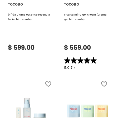
TOCOBO
TOCOBO
VERSACE
bifida biome essence (esencia
cica calming gel cream (crema
facial hidratante)
gel hidratante)
YVES SAINT LAURENT
$ 599.00
$ 569.00
★★★★★
★★★★★
5.0
5.0
(1)
constructor.search.bazaarvoice.read.la
CICA
CALMING
GEL
CREAM
(CREMA
GEL
HIDRATANTE)