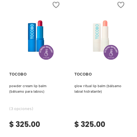
LIP
SERUM
MASK
(SUERO
(MASCARILLA
HIDRATANTE)
PARA
NUXE
LABIOS)
OLAPLEX
Ver más
Ver más
OLLIE
ONE SIZE
TOCOBO
TOCOBO
powder cream lip balm
glow ritual lip balm (bálsamo
(bálsamo para labios)
labial hidratante)
OUAI HAIRCARE
(3 opciones)
PAI-SHAU
$ 325.00
$ 325.00
PATCHOLOGY