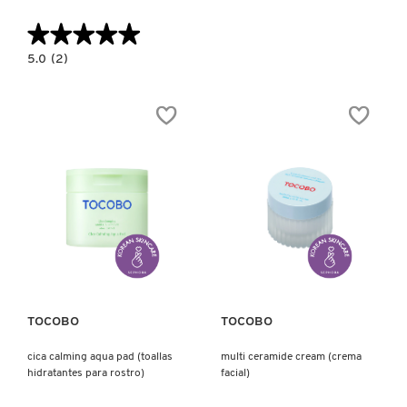
★★★★★
★★★★★
REDKEN
5.0
5.0
(2)
constructor.search.bazaarvoice.read.label
CICA
CALMING
POWDER
WASH
SARELLY
(JABÓN
FACIAL
EN
POLVO)
SEPHORA COLLECTION
SEPHORA FAVORITES
Ver más
Ver más
SHARK
TOCOBO
TOCOBO
SHISEIDO
cica calming aqua pad (toallas
multi ceramide cream (crema
hidratantes para rostro)
facial)