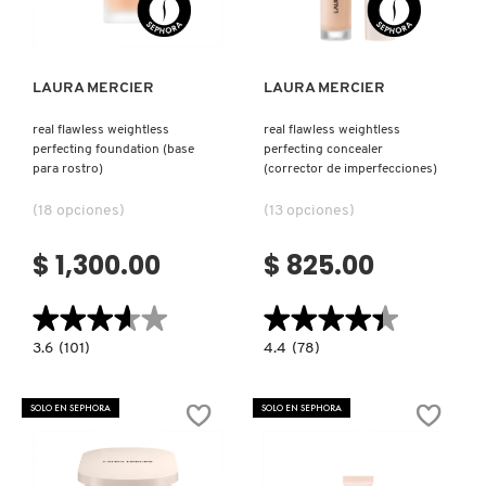
LIVING PROOF
LAURA MERCIER
LAURA MERCIER
MAC COSMETICS
real flawless weightless
real flawless weightless
perfecting foundation (base
perfecting concealer
para rostro)
(corrector de imperfecciones)
MAISON LOUIS MARIE
(18 opciones)
(13 opciones)
MAKEUP BY MARIO
$ 1,300.00
$ 825.00
★★★★★
★★★★★
★★★★★
★★★★★
MARC JACOBS PERFUMES
3.6
4.4
3.6
(101)
4.4
(78)
constructor.search.bazaarvoice.read.label
constructor.search.bazaarvoice.read.la
REAL
REAL
MEDICUBE
FLAWLESS
FLAWLESS
WEIGHTLESS
WEIGHTLESS
SOLO EN SEPHORA
SOLO EN SEPHORA
PERFECTING
PERFECTING
FOUNDATION
CONCEALER
(BASE
(CORRECTOR
MONTBLANC
PARA
DE
ROSTRO)
IMPERFECCIONES)