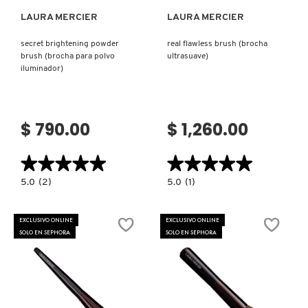
LAURA MERCIER
LAURA MERCIER
secret brightening powder
real flawless brush (brocha
brush (brocha para polvo
ultrasuave)
iluminador)
$ 790.00
$ 1,260.00
★★★★★
★★★★★
★★★★★
★★★★★
5.0
5.0
5.0
(2)
5.0
(1)
constructor.search.bazaarvoice.read.label
constructor.search.bazaarvoice.read.la
SECRET
REAL
BRIGHTENING
FLAWLESS
POWDER
BRUSH
EXCLUSIVO ONLINE
EXCLUSIVO ONLINE
BRUSH
(BROCHA
SOLO EN SEPHORA
SOLO EN SEPHORA
(BROCHA
ULTRASUAVE)
PARA
POLVO
ILUMINADOR)