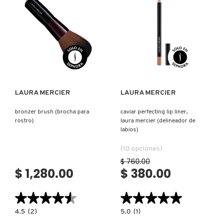
Ver más
Ver más
LAURA MERCIER
LAURA MERCIER
bronzer brush (brocha para
caviar perfecting lip liner,
rostro)
laura mercier (delineador de
labios)
(10 opciones)
$ 760.00
$ 1,280.00
$ 380.00
★★★★★
★★★★★
★★★★★
★★★★★
4.5
5.0
4.5
(2)
5.0
(1)
constructor.search.bazaarvoice.read.label
constructor.search.bazaarvoice.read.la