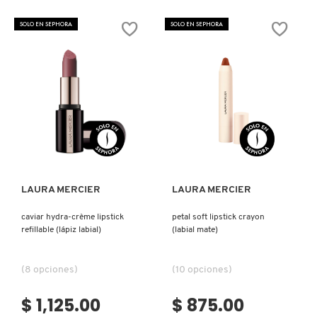
BRONZER
CAVIAR
BRUSH
PERFECTING
(BROCHA
LIP
SOLO EN SEPHORA
SOLO EN SEPHORA
PARA
LINER,
ROSTRO)
LAURA
MERCIER
(DELINEADOR
DE
LABIOS)
Ver más
Ver más
LAURA MERCIER
LAURA MERCIER
caviar hydra-crème lipstick
petal soft lipstick crayon
refillable (lápiz labial)
(labial mate)
(8 opciones)
(10 opciones)
$ 1,125.00
$ 875.00