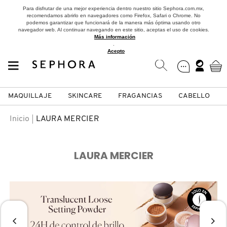
Para disfrutar de una mejor experiencia dentro nuestro sitio Sephora.com.mx,
recomendamos abrirlo en navegadores como Firefox, Safari o Chrome. No
podemos garantizar que funcionará de la manera más óptima usando otro
navegador web. Al continuar navegando en este sitio, aceptas el uso de cookies.
Más información
.
Acepto
MAQUILLAJE
SKINCARE
FRAGANCIAS
CABELLO
SEPHORA COLLECTION
Fragancias
Maquillaje
Skincare
Cabello
Marcas
Inicio
LAURA MERCIER
VER
VER
VER
VER
VER
VER
LAURA MERCIER
A
ROSTRO
PRODUCTOS ESPECIALIZADOS
MUJER
SETS DE VALOR & PARA
MAQUILLAJE
ADIDAS
REGALAR
B
MEJILLAS
SKINCARE COREANO
HOMBRE
CUIDADO DE LA PIEL
AESTURA
C
TAMAÑOS DE VIAJE