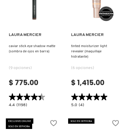
VERSACE
Ver más
Ver más
YVES SAINT LAURENT
LAURA MERCIER
LAURA MERCIER
caviar stick eye shadow matte
tinted moisturizer light
(sombra de ojos en barra)
revealer (maquillaje
hidratante)
(9 opciones)
(6 opciones)
$ 775.00
$ 1,415.00
★★★★★
★★★★★
★★★★★
★★★★★
4.4
5.0
4.4
(1198)
5.0
(4)
constructor.search.bazaarvoice.read.label
constructor.search.bazaarvoice.read.la
CAVIAR
TINTED
STICK
MOISTURIZER
EYE
LIGHT
EXCLUSIVO ONLINE
SOLO EN SEPHORA
SHADOW
REVEALER
SOLO EN SEPHORA
MATTE
(MAQUILLAJE
(SOMBRA
HIDRATANTE)