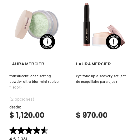
POWDER
UP
ULTRA-
(POLVO
BLUR
SUELTO
(POLVO
TRANSLÚCIDO)
DRUNK ELEPHANT
FIJADOR
PARA
ROSTRO)
DYSON
Ver más
Ver más
E.L.F. COSMETICS
LAURA MERCIER
LAURA MERCIER
translucent loose setting
eye tone up discovery set (set
E.L.F. SKIN
powder ultra blur mint (polvo
de maquillahe para ojos)
fijador)
ESTÉE LAUDER
(2 opciones)
desde:
$ 1,120.00
$ 970.00
FENTY BEAUTY
★★★★★
★★★★★
FENTY SKIN
4.5
4.5
(193)