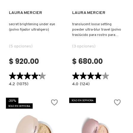
X
CALVIN KLEIN
LAURA MERCIER
LAURA MERCIER
INGREDIENTES ACTIVOS DE
Y
SKINCARE
secret brightening under eye
translucent loose setting
(polvo fijador ultraligero)
powder ultra‑blur travel (polvo
CAROLINA HERRERA
Z
traslúcido para rostro para
viaje)
#
(5 opciones)
(3 opciones)
CAUDALIE
$ 920.00
$ 680.00
CHANEL
★★★★★
★★★★★
★★★★★
★★★★★
4.2
4.0
4.2
(1075)
4.0
(124)
constructor.search.bazaarvoice.read.label
constructor.search.bazaarvoice.read.la
CHARLOTTE TILBURY
SECRET
TRANSLUCENT
BRIGHTENING
LOOSE
UNDER
SETTING
-30%
SOLO EN SEPHORA
EYE
POWDER
SOLO EN SEPHORA
(POLVO
ULTRA‑BLUR
CLARINS
FIJADOR
TRAVEL
ULTRALIGERO)
(POLVO
TRASLÚCIDO
PARA
ROSTRO
CLINIQUE
PARA