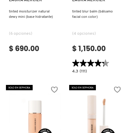
LAURA MERCIER
LAURA MERCIER
KYLIE COSMETICS
tinted moisturizer natural
tinted blur balm (bálsamo
dewy mini (base hidratante)
facial con color)
KYLIE JENNER FRAGRANCES
(6 opciones)
(4 opciones)
L'ORÉAL PROFESSIONNEL
$ 690.00
$ 1,150.00
★★★★★
★★★★★
LANCÔME
4.3
4.3
(111)
constructor.search.bazaarvoice.read.la
TINTED
BLUR
LANEIGE
BALM
SOLO EN SEPHORA
SOLO EN SEPHORA
(BÁLSAMO
FACIAL
CON
COLOR)
LAURA MERCIER
LILASH
Ver más
Ver más