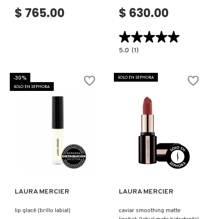
$ 765.00
$ 630.00
★★★★★
★★★★★
5.0
5.0
(1)
constructor.search.bazaarvoice.read.la
BROW
DEFINER
BRUSH
-30%
SOLO EN SEPHORA
(BROCHA
SOLO EN SEPHORA
DE
CEJAS)
Ver más
Ver más
LAURA MERCIER
LAURA MERCIER
lip glacé (brillo labial)
caviar smoothing matte