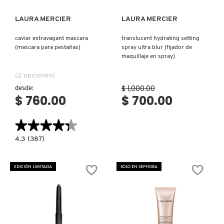
TOM FORD
LAURA MERCIER
LAURA MERCIER
caviar extravagant mascara
translucent hydrating setting
TONYMOLY
(mascara para pestañas)
spray ultra blur (fijador de
maquillaje en spray)
TOO FACED
(2 opciones)
$ 1,000.00
desde:
$ 760.00
$ 700.00
TRULY BEAUTY
★★★★★
★★★★★
TWEEZERMAN
4.3
4.3
(387)
constructor.search.bazaarvoice.read.label
CAVIAR
EXTRAVAGANT
MASCARA
EDICIÓN LIMITADA
SOLO EN SEPHORA
URBAN DECAY
(MASCARA
PARA
PESTAÑAS)
VALENTINO