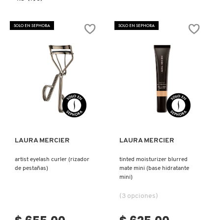
constructor.search.bazaarvoice.read.label
TRANSLUCENT
LOOSE
SETTING
SOLO EN SEPHORA
SOLO EN SEPHORA
FRESH
POWDER
ULTRA
BLUR
MINT
(POLVO
FIJADOR)
GIORGIO ARMANI
GIVENCHY
Ver más
Ver más
GLOSSIER
LAURA MERCIER
LAURA MERCIER
GLOW RECIPE
artist eyelash curler (rizador
tinted moisturizer blurred
de pestañas)
mate mini (base hidratante
mini)
GUCCI
(3 opciones)