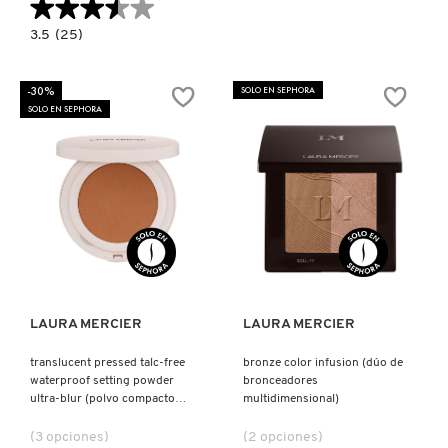
★★★★★
★★★★★
3.5
3.5
(25)
constructor.search.bazaarvoice.read.label
PATRICK TA
CAVIAR
STICK
EYE
-30%
SOLO EN SEPHORA
COLOR
SOLO EN SEPHORA
SHIMMER
PEACE OUT SKINCARE
(SOMBRA
DE
OJOS
CREMOSA
EN
PETER THOMAS ROTH
BARRA)
Ver más
Ver más
PHLUR
PRADA
LAURA MERCIER
LAURA MERCIER
translucent pressed talc-free
bronze color infusion (dúo de
RABANNE
waterproof setting powder
bronceadores
ultra-blur (polvo compacto
multidimensional)
para rostro)
(3 opciones)
(2 opciones)
RARE BEAUTY