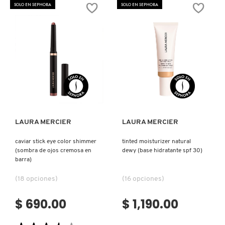
POWDER
BLUSH
SOLO EN SEPHORA
SOLO EN SEPHORA
FOUNDATION
(RUBOR
(BASE
EN
EN
CREMA)
NUXE
POLVO)
OLAPLEX
Ver más
Ver más
OLLIE
ONE SIZE
LAURA MERCIER
LAURA MERCIER
caviar stick eye color shimmer
tinted moisturizer natural
(sombra de ojos cremosa en
dewy (base hidratante spf 30)
OUAI HAIRCARE
barra)
(18 opciones)
(16 opciones)
PAI-SHAU
$ 690.00
$ 1,190.00
PATCHOLOGY