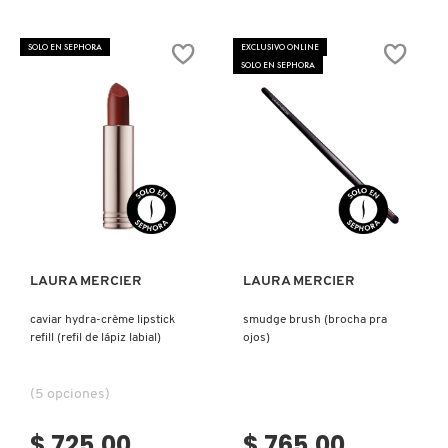
constructor.search.bazaarvoice.read.la
PURE
CANVAS
PRIMER
SOLO EN SEPHORA
EXCLUSIVO ONLINE
HYDRATING
SOLO EN SEPHORA
(PRIMER
FACIAL)
Ver más
Ver más
LAURA MERCIER
LAURA MERCIER
caviar hydra-crème lipstick
smudge brush (brocha pra
refill (refil de lápiz labial)
ojos)
(5 opciones)
$ 725.00
$ 765.00