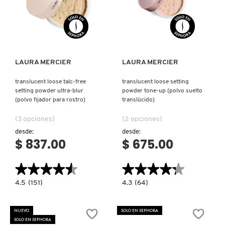
VIAJE)
Ver más
Ver más
COMMODITY
DERMALOGICA
LAURA MERCIER
LAURA MERCIER
translucent loose talc-free
translucent loose setting
DIOR
setting powder ultra-blur
powder tone-up (polvo suelto
(polvo fijador para rostro)
translúcido)
(3 opciones)
(2 opciones)
DIOR BACKSTAGE
desde:
desde:
$ 837.00
$ 675.00
DOLCE&GABBANA
★★★★★
★★★★★
★★★★★
★★★★★
4.5
4.3
4.5
(151)
4.3
(64)
DR. DENNIS GROSS SKINCARE
constructor.search.bazaarvoice.read.label
constructor.search.bazaarvoice.read.la
TRANSLUCENT
TRANSLUCENT
LOOSE
LOOSE
TALC-
SETTING
NUEVO
SOLO EN SEPHORA
FREE
POWDER
DR. JART+
SOLO EN SEPHORA
SETTING
TONE-