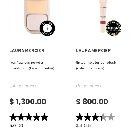
MOROCCANOIL
Ver más
Ver más
MOSCHINO
LAURA MERCIER
LAURA MERCIER
MURAD
real flawless powder
tinted moisturizer blush
foundation (base en polvo)
(rubor en crema)
NARS
(14 opciones)
(8 opciones)
NATASHA DENONA
$ 1,300.00
$ 800.00
NEST New York
★★★★★
★★★★★
★★★★★
★★★★★
5.0
3.4
5.0
(2)
3.4
(45)
constructor.search.bazaarvoice.read.label
constructor.search.bazaarvoice.read.la
REAL
TINTED
NUDESTIX
FLAWLESS
MOISTURIZER