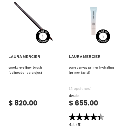
DE
OJOS
EN
BARRA)
Ver más
Ver más
LAURA MERCIER
LAURA MERCIER
smoky eye liner brush
pure canvas primer hydrating
(delineador para ojos)
(primer facial)
(2 opciones)
desde:
$ 820.00
$ 655.00
★★★★★
★★★★★
4.4
4.4
(5)