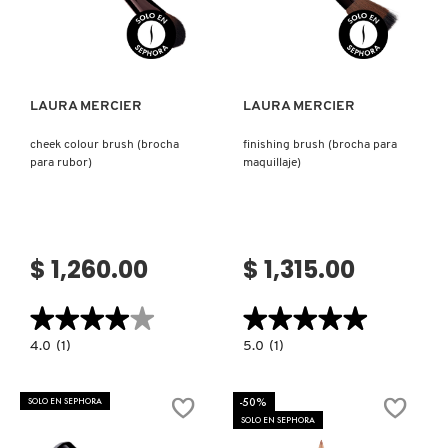
Ver más
Ver más
LAURA MERCIER
LAURA MERCIER
cheek colour brush (brocha
finishing brush (brocha para
para rubor)
maquillaje)
$ 1,260.00
$ 1,315.00
★★★★★
★★★★★
★★★★★
★★★★★
4.0
5.0
4.0
(1)
5.0
(1)
constructor.search.bazaarvoice.read.label
constructor.search.bazaarvoice.read.la
CHEEK
FINISHING
COLOUR
BRUSH
BRUSH
(BROCHA
-50%
SOLO EN SEPHORA
(BROCHA
PARA
SOLO EN SEPHORA
PARA
MAQUILLAJE)
RUBOR)