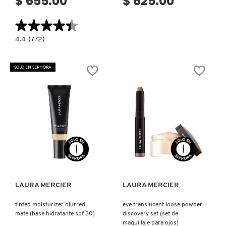
$ 655.00
$ 625.00
GUERLAIN
★★★★★
★★★★★
HUDA BEAUTY
4.4
4.4
(772)
constructor.search.bazaarvoice.read.label
ARTIST
EYELASH
CURLER
SOLO EN SEPHORA
HUGO BOSS
(RIZADOR
DE
PESTAÑAS)
ICONIC LONDON
ILIA
Ver más
Ver más
INNISFREE
LAURA MERCIER
LAURA MERCIER
ISDIN
tinted moisturizer blurred
eye translucent loose powder
mate (base hidratante spf 30)
discovery set (set de
maquillaje para ojos)