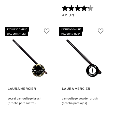
★★★★★
★★★★★
4.2
4.2
(17)
constructor.search.bazaarvoice.read.la
PETAL
SOFT
LIPSTICK
EXCLUSIVO ONLINE
EXCLUSIVO ONLINE
CRAYON
SOLO EN SEPHORA
SOLO EN SEPHORA
(LABIAL
MATE)
Ver más
Ver más
LAURA MERCIER
LAURA MERCIER
secret camouflage brush
camouflage powder brush
(brocha para rostro)
(brocha para ojos)