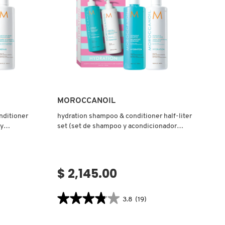
Ver más
MOROCCANOIL
nditioner
hydration shampoo & conditioner half-liter
 y
set (set de shampoo y acondicionador
hidratantes)
$ 2,145.00
★★★★★
★★★★★
3.8
(19)
3.8
.label
constructor.search.bazaarvoice.read.label
HYDRATION