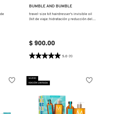
Ver más
BUMBLE AND BUMBLE
 de
travel-size kit hairdresser’s invisible oil
(kit de viaje: hidratación y reducción del
frizz)
$ 900.00
★★★★★
★★★★★
5.0
(1)
5.0
.label
constructor.search.bazaarvoice.read.label
TRAVEL-
SIZE
KIT
NUEVO
HAIRDRESSER’S
INVISIBLE
EDICIÓN LIMITADA
OIL
(KIT
DE
VIAJE:
HIDRATACIÓN
Y
REDUCCIÓN
DEL
FRIZZ)