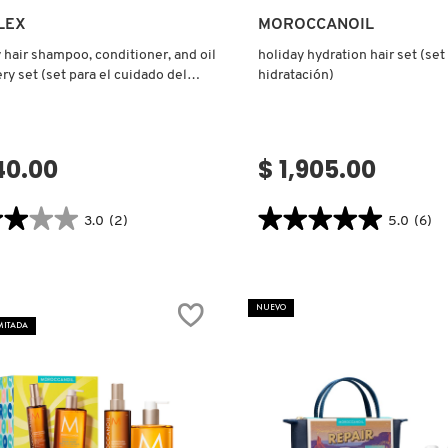
Ver más
Ver más
LEX
MOROCCANOIL
 hair shampoo, conditioner, and oil
holiday hydration hair set (set
ry set (set para el cuidado del
hidratación)
40.00
$ 1,905.00
★★★★
★★★★
★★★★★
★★★★★
3.0
(2)
5.0
(6)
5.0
tor.search.bazaarvoice.read.label
constructor.search.bazaarvoice.read
HY
HOLIDAY
HYDRATION
OO,
HAIR
NUEVO
IONER,
SET
(SET
MITADA
DE
VERY
HIDRATACIÓN)
DO
LO