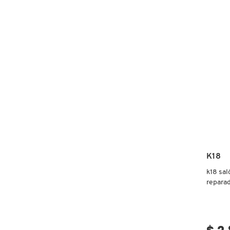
MATCH
LATTE
SET
FRESH
GIORGIO ARMANI
GIVENCHY
GLOSSIER
K18
GLOW RECIPE
k18 sal
reparad
GUCCI