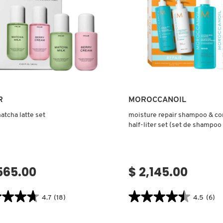
Ver más
Ver más
R
MOROCCANOIL
atcha latte set
moisture repair shampoo & co
half-liter set (set de shampoo
acondicionador reparadores)
,565.00
$ 2,145.00
★★★★
★★★★
★★★★★
★★★★★
4.7
(18)
4.5
(6)
4.5
tor.search.bazaarvoice.read.label
constructor.search.bazaarvoice.read
MOISTURE