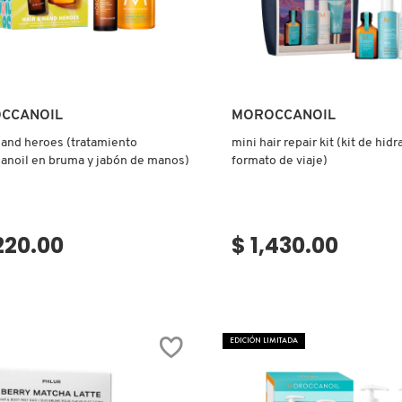
Ver más
Ver más
CCANOIL
MOROCCANOIL
hand heroes (tratamiento
mini hair repair kit (kit de hid
anoil en bruma y jabón de manos)
formato de viaje)
,220.00
$ 1,430.00
EDICIÓN LIMITADA