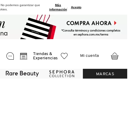
. No podemos garantizar que
Más
.
Acepto
okies.
información
Tiendas &
Mi cuenta
Experiencias
MARCAS