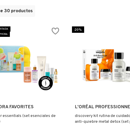
de
30
productos
MITADA
-20%
EPHORA
Ver más
Ver más
ORA FAVORITES
L'ORÉAL PROFESSIONNE
essentials (set esenciales de
discovery kit rutina de cuidad
)
anti-quiebre metal detox (set 
propenso al quiebre y/o teñid