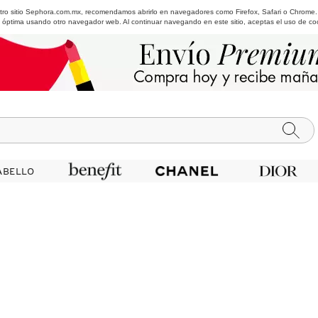
estro sitio Sephora.com.mx, recomendamos abrirlo en navegadores como Firefox, Safari o Chrome
 óptima usando otro navegador web. Al continuar navegando en este sitio, aceptas el uso de co
ABELLO
ABELLO