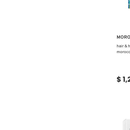
COMMODITY
DERMALOGICA
MORO
hair & 
DIOR
morocc
DIOR BACKSTAGE
$ 1
DOLCE&GABBANA
DR. DENNIS GROSS SKINCARE
DR. JART+