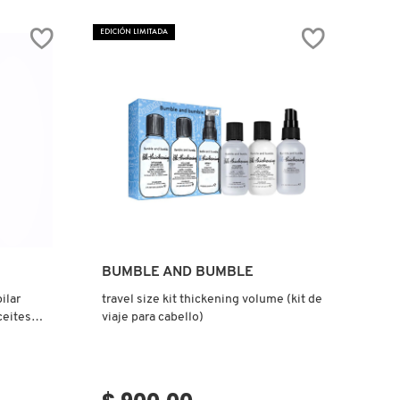
SHAMPOO
&
EDICIÓN LIMITADA
CONDITIONER
HALF-
LITER
SET
(SET
DE
SHAMPOO
Y
ACONDICIONADOR
HIDRATANTES)
Ver más
BUMBLE AND BUMBLE
ilar
travel size kit thickening volume (kit de
ceites
viaje para cabello)