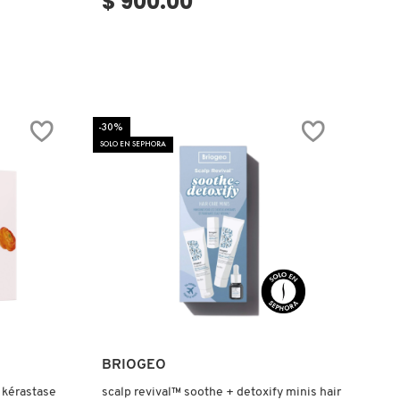
$ 900.00
-30%
SOLO EN SEPHORA
Ver más
BRIOGEO
o kérastase
scalp revival™ soothe + detoxify minis hair