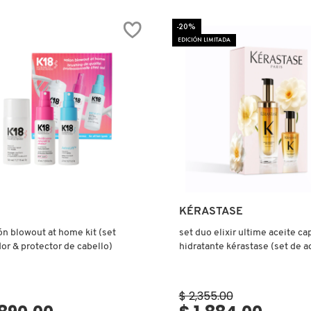
A
REPAIR
SHAMPOO
-20%
&
CONDITIONER
EDICIÓN LIMITADA
HALF-
LITER
SET
(SET
DE
SHAMPOO
Y
ACONDICIONADOR
REPARADORES)
Ver más
Ver más
KÉRASTASE
ón blowout at home kit (set
set duo elixir ultime aceite cap
or & protector de cabello)
hidratante kérastase (set de a
capilares)
$ 2,355.00