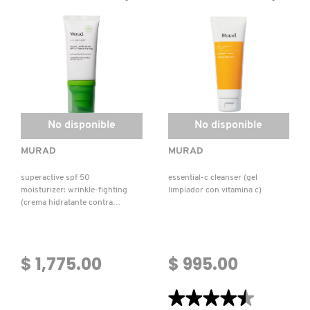
LIVING PROOF
MAC COSMETICS
MAISON LOUIS MARIE
No disponible
No disponible
MURAD
MURAD
MAKEUP BY MARIO
superactive spf 50
essential-c cleanser (gel
moisturizer: wrinkle-fighting
limpiador con vitamina c)
MARC JACOBS PERFUMES
(crema hidratante contra
arrugas)
MEDICUBE
$ 1,775.00
$ 995.00
MONTBLANC
★★★★★
★★★★★