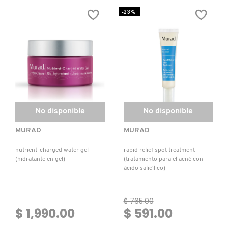
CLEANSING
YOUTH
CREAM
RENEWAL
-23%
VERSACE
(LIMPIADOR
EYE
RENOVADOR
SERUM
EN
(SUERO
CREMA)
DE
OJOS
YVES SAINT LAURENT
ANTIEDAD
CON
RETINOL)
No disponible
No disponible
MURAD
MURAD
nutrient-charged water gel
rapid relief spot treatment
(hidratante en gel)
(tratamiento para el acné con
ácido salicílico)
$ 765.00
$ 1,990.00
$ 591.00