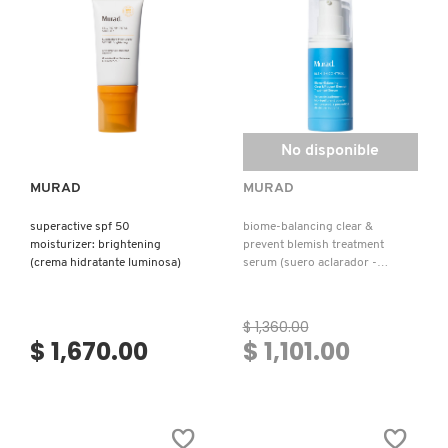
SEVERO)
PORE
KYLIE COSMETICS
CONTROL
(CREMA
HIDRATANTE
MATIFICANTE
Y
KYLIE JENNER FRAGRANCES
CONTROL
Ver más
DE
POROS)
No disponible
L'ORÉAL PROFESSIONNEL
MURAD
MURAD
LANCÔME
superactive spf 50
biome-balancing clear &
moisturizer: brightening
prevent blemish treatment
(crema hidratante luminosa)
serum (suero aclarador -
previene imperfecciones y
LANEIGE
equilibra el microbioma)
$ 1,360.00
$ 1,670.00
$ 1,101.00
LAURA MERCIER
LILASH