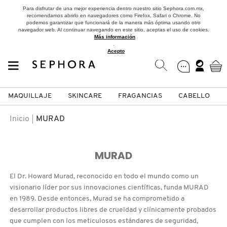
Para disfrutar de una mejor experiencia dentro nuestro sitio Sephora.com.mx,
recomendamos abrirlo en navegadores como Firefox, Safari o Chrome. No
podemos garantizar que funcionará de la manera más óptima usando otro
navegador web. Al continuar navegando en este sitio, aceptas el uso de cookies.
Más información
.
Acepto
MAQUILLAJE
SKINCARE
FRAGANCIAS
CABELLO
SEPHORA COLLECTION
Fragancias
Maquillaje
Skincare
Cabello
Marcas
Inicio
MURAD
VER
VER
VER
VER
VER
VER
MURAD
A
ROSTRO
PRODUCTOS ESPECIALIZADOS
MUJER
SETS DE VALOR & PARA
MAQUILLAJE
ADIDAS
El Dr. Howard Murad, reconocido en todo el mundo como un
REGALAR
B
visionario líder por sus innovaciones científicas, funda MURAD
en 1989. Desde entonces, Murad se ha comprometido a
MEJILLAS
SKINCARE COREANO
HOMBRE
CUIDADO DE LA PIEL
AESTURA
C
desarrollar productos libres de crueldad y clínicamente probados
TAMAÑOS DE VIAJE
que cumplen con los meticulosos estándares de seguridad,