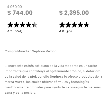
$ 960.00
$ 744.00
$ 2,395.00
★★★★★
★★★★★
★★★★★
★★★★★
4.3
4.8
4.3
(854)
4.8
(93)
constructor.search.bazaarvoice.read.label
constructor.search.bazaarvoice.read.la
CLARIFYING
RETINAL
TONER
RESCULPT
(TÓNICO
BODY
PARA
TREATMENT
PIEL
(TRATAMIENTO
Compra Murad en Sephora México
GRASA)
DE
RETINAL
PARA
CUERPO)
El incesante estrés cotidiano de la vida moderna es un factor
importante que contribuye al agotamiento crónico, al deterioro
de la
salud de la piel
; por ello
Sephora
te ofrece productos de la
marca
Murad,
los cuales utilizan fórmulas y tecnologías
científicamente probadas para ayudarte a conseguir la
piel más
sana y bella
posible.