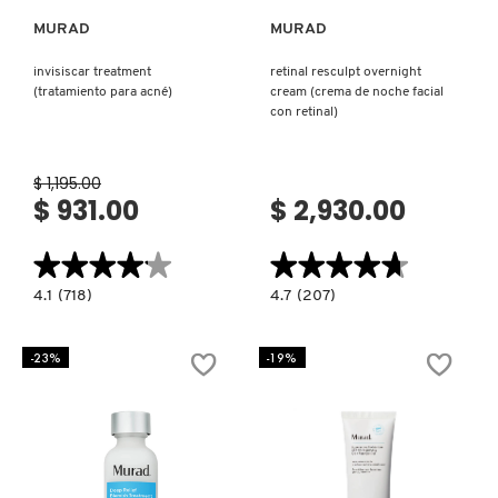
GUERLAIN
MURAD
MURAD
invisiscar treatment
retinal resculpt overnight
HUDA BEAUTY
(tratamiento para acné)
cream (crema de noche facial
con retinal)
HUGO BOSS
$ 1,195.00
$ 931.00
$ 2,930.00
ICONIC LONDON
★★★★★
★★★★★
★★★★★
★★★★★
4.1
4.7
ILIA
4.1
(718)
4.7
(207)
constructor.search.bazaarvoice.read.label
constructor.search.bazaarvoice.read.la
INVISISCAR
RETINAL
TREATMENT
RESCULPT
(TRATAMIENTO
OVERNIGHT
-23%
-19%
PARA
CREAM
INNISFREE
ACNÉ)
(CREMA
DE
NOCHE
FACIAL
CON
ISDIN
RETINAL)