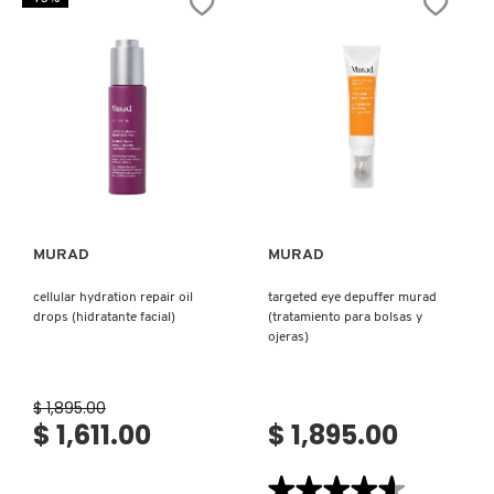
TRAVEL
(LIMPIADOR
X
SIZE
FACIAL)
MURAD
CALVIN KLEIN
(LIMPIADOR
INGREDIENTES ACTIVOS DE
Y
EXFOLIANTE
DE
SKINCARE
VIAJE)
CAROLINA HERRERA
Z
#
Ver más
Ver más
CAUDALIE
MURAD
MURAD
CHANEL
cellular hydration repair oil
targeted eye depuffer murad
drops (hidratante facial)
(tratamiento para bolsas y
CHARLOTTE TILBURY
ojeras)
CLARINS
$ 1,895.00
$ 1,611.00
$ 1,895.00
CLINIQUE
★★★★★
★★★★★