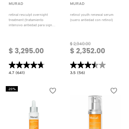
MURAD
MURAD
retinal resculpt overnight
retinol youth renewal serum
REDKEN
treatment (tratamiento
(suero antiedad con retinol)
intensivo antiedad para signos
avanzados de la edad)
SARELLY
$ 2,940.00
$ 3,295.00
$ 2,352.00
SEPHORA COLLECTION
★★★★★
★★★★★
★★★★★
★★★★★
4.7
3.5
4.7
(641)
3.5
(56)
SEPHORA FAVORITES
constructor.search.bazaarvoice.read.label
constructor.search.bazaarvoice.read.la
RETINAL
RETINOL
RESCULPT
YOUTH
OVERNIGHT
RENEWAL
-20%
TREATMENT
SERUM
SHARK
(TRATAMIENTO
(SUERO
INTENSIVO
ANTIEDAD
ANTIEDAD
CON
PARA
RETINOL)
SIGNOS
SHISEIDO
AVANZADOS
DE
LA
EDAD)