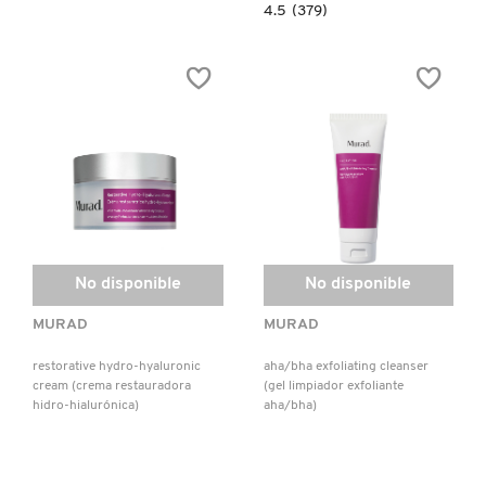
4.5
4.5
(379)
constructor.search.bazaarvoice.read.la
ESSENTIAL-
MOROCCANOIL
C
CLEANSER
(GEL
LIMPIADOR
CON
MOSCHINO
VITAMINA
C)
MURAD
NARS
No disponible
No disponible
NATASHA DENONA
MURAD
MURAD
restorative hydro-hyaluronic
aha/bha exfoliating cleanser
cream (crema restauradora
(gel limpiador exfoliante
NEST New York
hidro-hialurónica)
aha/bha)
NUDESTIX