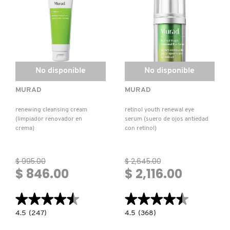
TOM FORD
Y
CON
PROTECTOR
ÁCIDO
SOLAR)
GLICÓLICO)
TONYMOLY
No disponible
No disponible
TOO FACED
MURAD
MURAD
TRULY BEAUTY
renewing cleansing cream
retinol youth renewal eye
(limpiador renovador en
serum (suero de ojos antiedad
crema)
con retinol)
TWEEZERMAN
$ 995.00
$ 2,645.00
$ 846.00
$ 2,116.00
URBAN DECAY
★★★★★
★★★★★
★★★★★
★★★★★
VALENTINO
4.5
4.5
4.5
(247)
4.5
(368)
constructor.search.bazaarvoice.read.label
constructor.search.bazaarvoice.read.la
RENEWING
RETINOL