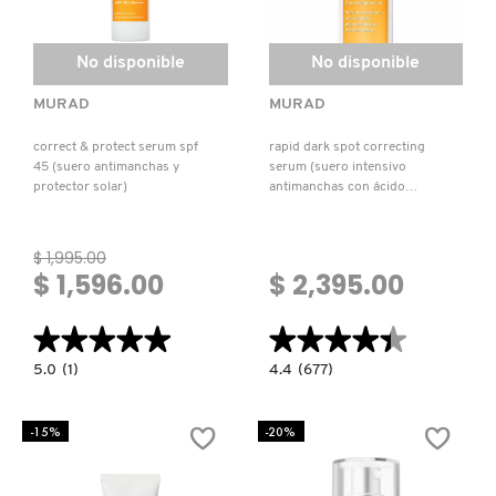
SKIN 1004
No disponible
No disponible
SMASHBOX
MURAD
MURAD
correct & protect serum spf
rapid dark spot correcting
SOL DE JANEIRO
45 (suero antimanchas y
serum (suero intensivo
protector solar)
antimanchas con ácido
glicólico)
SUPERGOOP!
$ 1,995.00
$ 1,596.00
$ 2,395.00
THE INKEY LIST
★★★★★
★★★★★
★★★★★
★★★★★
THE ORDINARY
5.0
4.4
5.0
(1)
4.4
(677)
constructor.search.bazaarvoice.read.label
constructor.search.bazaarvoice.read.la
CORRECT
RAPID
&
DARK
PROTECT
SPOT
-15%
-20%
TOCOBO
SERUM
CORRECTING
SPF
SERUM
45
(SUERO
(SUERO
INTENSIVO
ANTIMANCHAS
ANTIMANCHAS