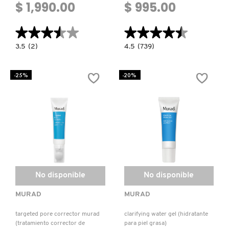
$ 1,990.00
$ 995.00
NUXE
★★★★★
★★★★★
★★★★★
★★★★★
3.5
4.5
3.5
(2)
4.5
(739)
constructor.search.bazaarvoice.read.label
constructor.search.bazaarvoice.read.la
OLAPLEX
RESTORATIVE
AHA/BHA
HYDRO-
EXFOLIATING
HYALURONIC
CLEANSER
-25%
-20%
CREAM
(GEL
(CREMA
LIMPIADOR
OLLIE
RESTAURADORA
EXFOLIANTE
HIDRO-
AHA/BHA)
HIALURÓNICA)
ONE SIZE
OUAI HAIRCARE
No disponible
No disponible
PAI-SHAU
MURAD
MURAD
targeted pore corrector murad
clarifying water gel (hidratante
PATCHOLOGY
(tratamiento corrector de
para piel grasa)