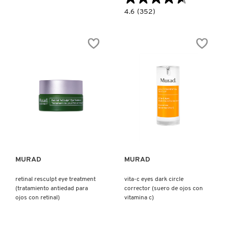
4.6
4.6
(352)
constructor.search.bazaarvoice.read.la
COMMODITY
TARGETED
EYE
DEPUFFER
MURAD
(TRATAMIENTO
DERMALOGICA
PARA
BOLSAS
Y
OJERAS)
DIOR
Ver más
Ver más
DIOR BACKSTAGE
DOLCE&GABBANA
MURAD
MURAD
retinal resculpt eye treatment
vita-c eyes dark circle
DR. DENNIS GROSS SKINCARE
(tratamiento antiedad para
corrector (suero de ojos con
ojos con retinal)
vitamina c)
DR. JART+