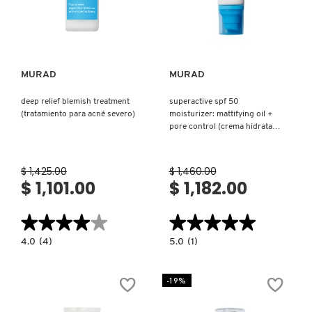
IT COSMETICS
Ver más
Ver más
JEAN PAUL GAULTIER
MURAD
MURAD
JULIETTE HAS A GUN
deep relief blemish treatment
superactive spf 50
(tratamiento para acné severo)
moisturizer: mattifying oil +
pore control (crema hidratante
matificante y control de poros)
K18
$ 1,425.00
$ 1,460.00
$ 1,101.00
$ 1,182.00
KAYALI
★★★★★
★★★★★
★★★★★
★★★★★
KÉRASTASE
4.0
5.0
4.0
(4)
5.0
(1)
constructor.search.bazaarvoice.read.label
constructor.search.bazaarvoice.read.la
DEEP
SUPERACTIVE
RELIEF
SPF
BLEMISH
50
-19%
KIEHL’S
TREATMENT
MOISTURIZER:
(TRATAMIENTO
MATTIFYING
PARA
OIL
ACNÉ
+