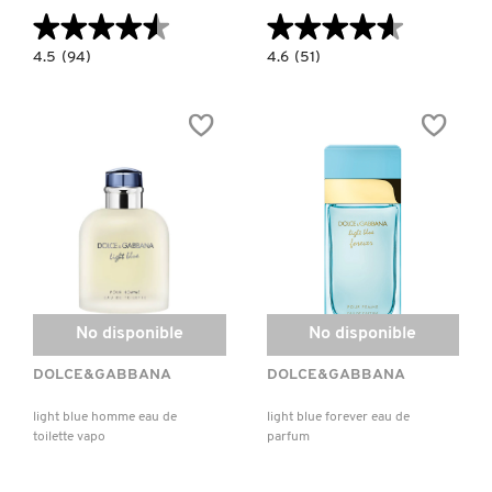
★★★★★
★★★★★
★★★★★
★★★★★
4.5
4.6
4.5
(94)
4.6
(51)
constructor.search.bazaarvoice.read.label
constructor.search.bazaarvoice.read.la
LIGHT
LIGHT
BLUE
BLUE
SUMMER
POUR
VIBES
HOMME
POUR
EAU
HOMME
INTENSE
EAU
DE
TOILETTE
No disponible
No disponible
DOLCE&GABBANA
DOLCE&GABBANA
light blue homme eau de
light blue forever eau de
toilette vapo
parfum