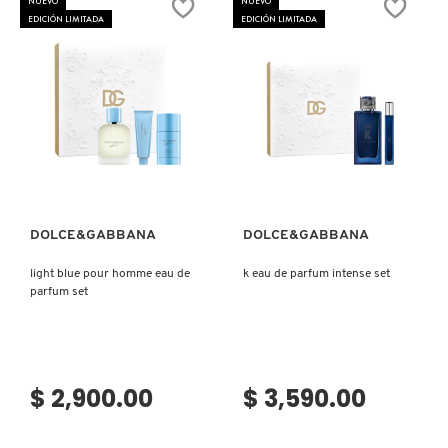
NUEVO
NUEVO
EAU
EDICIÓN LIMITADA
EDICIÓN LIMITADA
DE
PARFUM
FRESH
GIORGIO ARMANI
Ver más
Ver más
GIVENCHY
DOLCE&GABBANA
DOLCE&GABBANA
GLOSSIER
light blue pour homme eau de
k eau de parfum intense set
parfum set
GLOW RECIPE
GUCCI
$ 2,900.00
$ 3,590.00