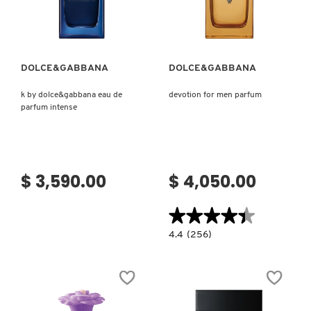
Ver más
Ver más
DOLCE&GABBANA
DOLCE&GABBANA
k by dolce&gabbana eau de
devotion for men parfum
parfum intense
$ 3,590.00
$ 4,050.00
★★★★★
★★★★★
4.4
4.4
(256)
constructor.search.bazaarvoice.read.la
DEVOTION
FOR
MEN
PARFUM