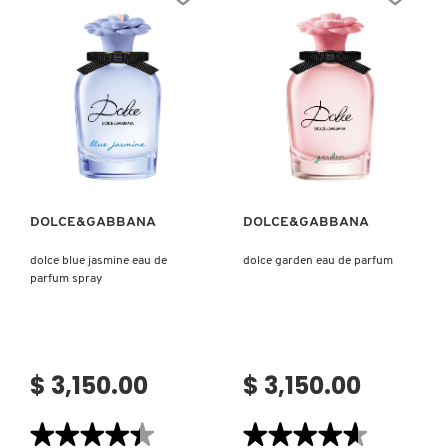
DE
DE
PARFUM
PARFUM
INTENSE
PATRICK TA
PEACE OUT SKINCARE
Ver más
Ver más
PETER THOMAS ROTH
DOLCE&GABBANA
DOLCE&GABBANA
PHLUR
dolce blue jasmine eau de
dolce garden eau de parfum
parfum spray
PRADA
$ 3,150.00
$ 3,150.00
RABANNE
★★★★★
★★★★★
★★★★★
★★★★★
RARE BEAUTY