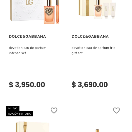
Ver más
Ver más
COMMODITY
DERMALOGICA
DOLCE&GABBANA
DOLCE&GABBANA
devotion eau de parfum
devotion eau de parfum trio
DIOR
intense set
gift set
DIOR BACKSTAGE
$ 3,950.00
$ 3,690.00
DOLCE&GABBANA
NUEVO
DR. DENNIS GROSS SKINCARE
EDICIÓN LIMITADA
DR. JART+