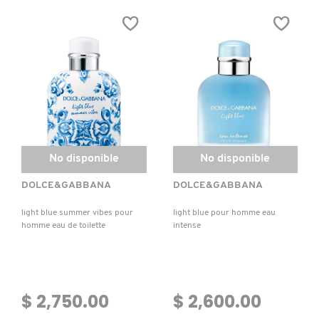
PEONY
ONE
EAU
FOR
DE
MEN
PARFUM
EAU
DE
TOILETTE
No disponible
No disponible
DOLCE&GABBANA
DOLCE&GABBANA
light blue summer vibes pour
light blue pour homme eau
homme eau de toilette
intense
$ 2,750.00
$ 2,600.00