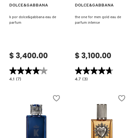
DOLCE&GABBANA
DOLCE&GABBANA
VERSACE
k por dolce&gabbana eau de
the one for men gold eau de
parfum
parfum intense
YVES SAINT LAURENT
$ 3,400.00
$ 3,100.00
★★★★★
★★★★★
★★★★★
★★★★★
4.1
4.7
4.1
(7)
4.7
(3)
constructor.search.bazaarvoice.read.label
constructor.search.bazaarvoice.read.la
K
THE
POR
ONE
DOLCE&GABBANA
FOR
EAU
MEN
DE
GOLD
PARFUM
EAU
DE
PARFUM
INTENSE