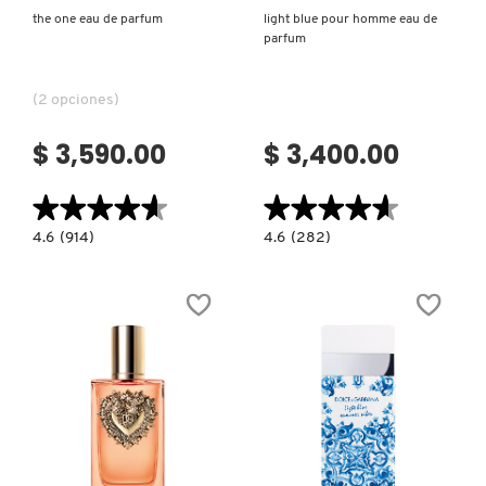
the one eau de parfum
light blue pour homme eau de
LIVING PROOF
parfum
(2 opciones)
MAC COSMETICS
$ 3,590.00
$ 3,400.00
MAISON LOUIS MARIE
★★★★★
★★★★★
★★★★★
★★★★★
4.6
4.6
4.6
(914)
4.6
(282)
MAKEUP BY MARIO
constructor.search.bazaarvoice.read.label
constructor.search.bazaarvoice.read.la
THE
LIGHT
ONE
BLUE
EAU
POUR
DE
HOMME
MARC JACOBS PERFUMES
PARFUM
EAU
DE
PARFUM
MEDICUBE
MONTBLANC
Ver más
Ver más