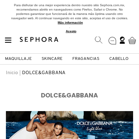
Para disfrutar de una mejor experiencia dentro nuestro sitio Sephora.com.mx,
recomendamos abrirlo en navegadores como Firefox, Safari o Chrome. No
podemos garantizar que funcionará de la manera más óptima usando otro
navegador web. Al continuar navegando en este sitio, aceptas el uso de cookies.
Más información
.
Acepto
MAQUILLAJE
SKINCARE
FRAGANCIAS
CABELLO
SEPHORA COLLECTION
Fragancias
Maquillaje
Skincare
Cabello
Marcas
Inicio
DOLCE&GABBANA
VER
VER
VER
VER
VER
VER
DOLCE&GABBANA
A
ROSTRO
PRODUCTOS ESPECIALIZADOS
MUJER
SETS DE VALOR & PARA
MAQUILLAJE
ADIDAS
REGALAR
B
MEJILLAS
SKINCARE COREANO
HOMBRE
CUIDADO DE LA PIEL
AESTURA
C
TAMAÑOS DE VIAJE