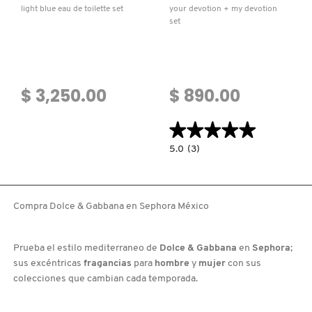
light blue eau de toilette set
your devotion + my devotion
set
$ 3,250.00
$ 890.00
★★★★★
★★★★★
5.0
5.0
(3)
constructor.search.bazaarvoice.read.la
YOUR
DEVOTION
+
MY
DEVOTION
Compra Dolce & Gabbana en Sephora México
SET
Prueba el estilo mediterraneo de
Dolce & Gabbana
en
Sephora
;
sus excéntricas
fragancias
para
hombre
y
mujer
con sus
colecciones que cambian cada temporada.