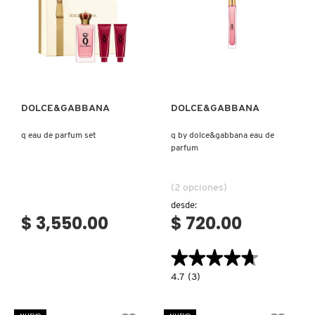
DRUNK ELEPHANT
Ver más
Ver más
DYSON
DOLCE&GABBANA
DOLCE&GABBANA
E.L.F. COSMETICS
q eau de parfum set
q by dolce&gabbana eau de
parfum
E.L.F. SKIN
(2 opciones)
desde:
$ 3,550.00
$ 720.00
ESTÉE LAUDER
★★★★★
★★★★★
FENTY BEAUTY
4.7
4.7
(3)
constructor.search.bazaarvoice.read.la
Q
BY
FENTY SKIN
DOLCE&GABBANA