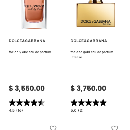
NUXE
Ver más
Ver más
OLAPLEX
DOLCE&GABBANA
DOLCE&GABBANA
OLLIE
the only one eau de parfum
the one gold eau de parfum
intense
ONE SIZE
$ 3,550.00
$ 3,750.00
OUAI HAIRCARE
★★★★★
★★★★★
★★★★★
★★★★★
PAI-SHAU
4.5
5.0
4.5
(16)
5.0
(2)
constructor.search.bazaarvoice.read.label
constructor.search.bazaarvoice.read.la
THE
THE
ONLY
ONE
ONE
GOLD
PATCHOLOGY
EAU
EAU