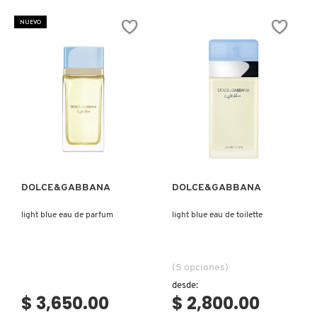
GUERLAIN
NUEVO
HUDA BEAUTY
HUGO BOSS
Ver más
Ver más
ICONIC LONDON
DOLCE&GABBANA
DOLCE&GABBANA
ILIA
light blue eau de parfum
light blue eau de toilette
INNISFREE
(5 opciones)
ISDIN
desde:
$ 3,650.00
$ 2,800.00