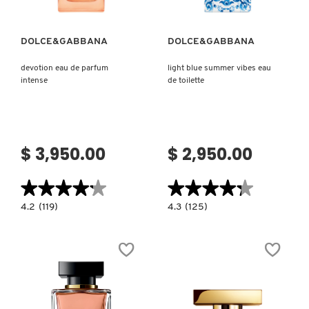
MOROCCANOIL
DOLCE&GABBANA
DOLCE&GABBANA
devotion eau de parfum
light blue summer vibes eau
MOSCHINO
intense
de toilette
MURAD
$ 3,950.00
$ 2,950.00
NARS
★★★★★
★★★★★
★★★★★
★★★★★
NATASHA DENONA
4.2
4.3
4.2
(119)
4.3
(125)
constructor.search.bazaarvoice.read.label
constructor.search.bazaarvoice.read.la
DEVOTION
LIGHT
EAU
BLUE
DE
SUMMER
NEST New York
PARFUM
VIBES
INTENSE
EAU
DE
TOILETTE
NUDESTIX