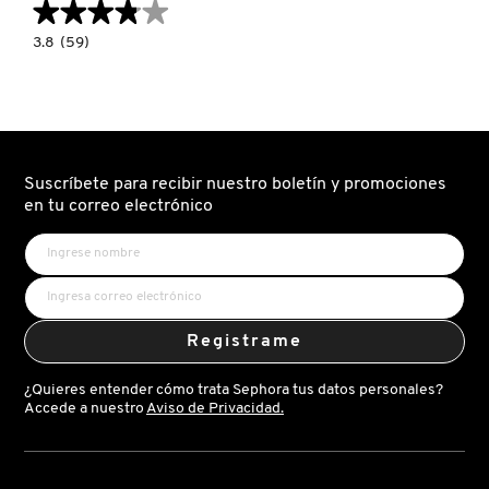
★★★★★
★★★★★
3.8
3.8
(59)
constructor.search.bazaarvoice.read.label
LIL
PRECISION
MAKEUP
SPONGE
DUO
105
(MINI
ESPONJAS
Suscríbete para recibir nuestro boletín y promociones
PARA
MAQUILLAJE)
en tu correo electrónico
Registrame
¿Quieres entender cómo trata Sephora tus datos personales?
Accede a nuestro
Aviso de Privacidad.