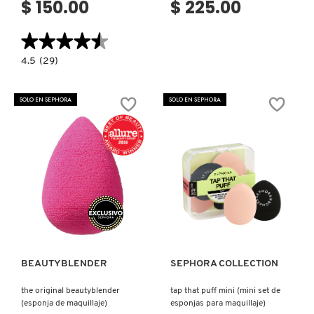
$ 150.00
$ 225.00
X
CALVIN KLEIN
★★★★★
★★★★★
INGREDIENTES ACTIVOS DE
Y
SKINCARE
4.5
4.5
(29)
constructor.search.bazaarvoice.read.label
CAROLINA HERRERA
Z
E.L.F.
HALO
GLOW
SOLO EN SEPHORA
SOLO EN SEPHORA
#
POWDER
PUFF
CAUDALIE
(ESPONJA
APLICADORA
DE
POLVO)
CHANEL
Ver más
Ver más
CHARLOTTE TILBURY
CLARINS
BEAUTYBLENDER
SEPHORA COLLECTION
the original beautyblender
tap that puff mini (mini set de
CLINIQUE
(esponja de maquillaje)
esponjas para maquillaje)