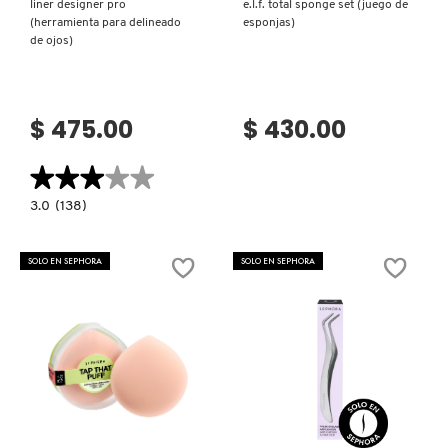
liner designer pro
e.l.f. total sponge set (juego de
(herramienta para delineado
esponjas)
MOROCCANOIL
de ojos)
MOSCHINO
$ 475.00
$ 430.00
MURAD
★★★★★
★★★★★
3.0
3.0
(138)
constructor.search.bazaarvoice.read.label
LINER
NARS
DESIGNER
PRO
SOLO EN SEPHORA
SOLO EN SEPHORA
(HERRAMIENTA
PARA
DELINEADO
NATASHA DENONA
DE
OJOS)
NEST New York
Ver más
Ver más
NUDESTIX