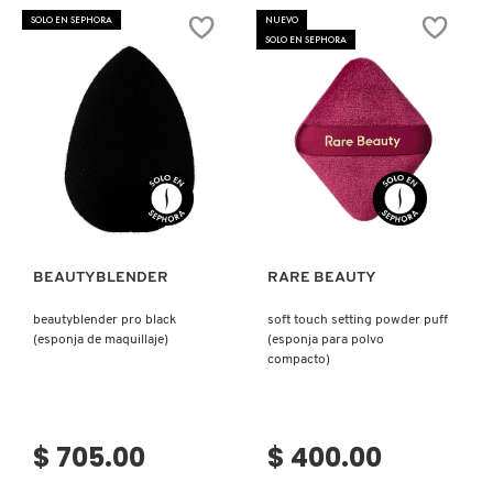
IT COSMETICS
MAKEUP
SOLO EN SEPHORA
NUEVO
BLENDING
SOLO EN SEPHORA
SPONGE
(ESPONJA
DE
JEAN PAUL GAULTIER
MAQUILLAJE)
JULIETTE HAS A GUN
Ver más
Ver más
K18
BEAUTYBLENDER
RARE BEAUTY
KAYALI
beautyblender pro black
soft touch setting powder puff
(esponja de maquillaje)
(esponja para polvo
compacto)
KÉRASTASE
KIEHL’S
$ 705.00
$ 400.00