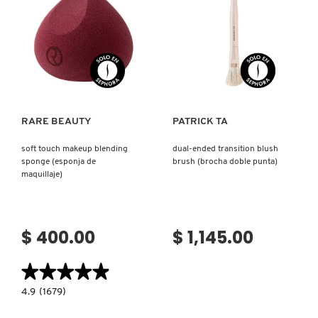
GUERLAIN
MAQUILLAJE)
HUDA BEAUTY
Ver más
Ver más
HUGO BOSS
RARE BEAUTY
PATRICK TA
ICONIC LONDON
soft touch makeup blending
dual-ended transition blush
sponge (esponja de
brush (brocha doble punta)
maquillaje)
ILIA
$ 400.00
$ 1,145.00
INNISFREE
★★★★★
★★★★★
ISDIN
4.9
4.9
(1679)
constructor.search.bazaarvoice.read.label
SOFT
TOUCH