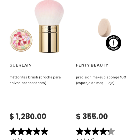
BLENDING
SPONGE
(ESPONJA
MULTIUSOS)
REDKEN
Ver más
Ver más
SARELLY
SEPHORA COLLECTION
GUERLAIN
FENTY BEAUTY
météorites brush (brocha para
precision makeup sponge 100
SEPHORA FAVORITES
polvos bronceadores)
(esponja de maquillaje)
SHARK
$ 1,280.00
$ 355.00
SHISEIDO
★★★★★
★★★★★
★★★★★
★★★★★
5.0
4.3