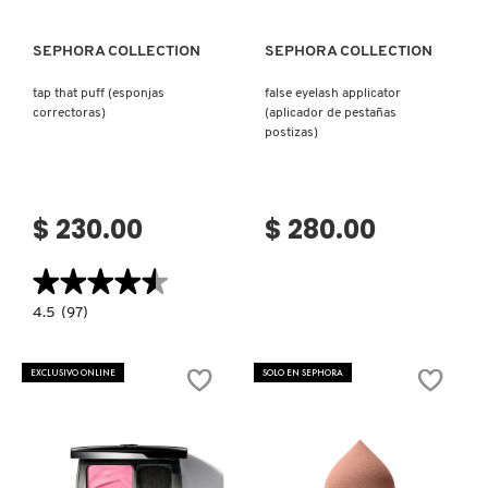
NUXE
SEPHORA COLLECTION
SEPHORA COLLECTION
tap that puff (esponjas
false eyelash applicator
correctoras)
(aplicador de pestañas
OLAPLEX
postizas)
OLLIE
$ 230.00
$ 280.00
ONE SIZE
★★★★★
★★★★★
4.5
4.5
(97)
constructor.search.bazaarvoice.read.label
OUAI HAIRCARE
TAP
THAT
PUFF
EXCLUSIVO ONLINE
SOLO EN SEPHORA
(ESPONJAS
CORRECTORAS)
PAI-SHAU
PATCHOLOGY