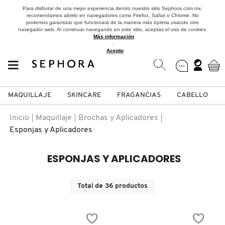
Para disfrutar de una mejor experiencia dentro nuestro sitio Sephora.com.mx,
recomendamos abrirlo en navegadores como Firefox, Safari o Chrome. No
podemos garantizar que funcionará de la manera más óptima usando otro
navegador web. Al continuar navegando en este sitio, aceptas el uso de cookies.
Más información
.
Acepto
MAQUILLAJE
SKINCARE
FRAGANCIAS
CABELLO
SEPHORA COLLECTION
Fragancias
Maquillaje
Skincare
Cabello
Marcas
Inicio
Maquillaje
Brochas y Aplicadores
Esponjas y Aplicadores
VER
VER
VER
VER
VER
VER
ESPONJAS Y APLICADORES
A
ROSTRO
PRODUCTOS ESPECIALIZADOS
MUJER
SETS DE VALOR & PARA
MAQUILLAJE
ADIDAS
REGALAR
B
Total de
36
productos
MEJILLAS
SKINCARE COREANO
HOMBRE
CUIDADO DE LA PIEL
AESTURA
C
TAMAÑOS DE VIAJE