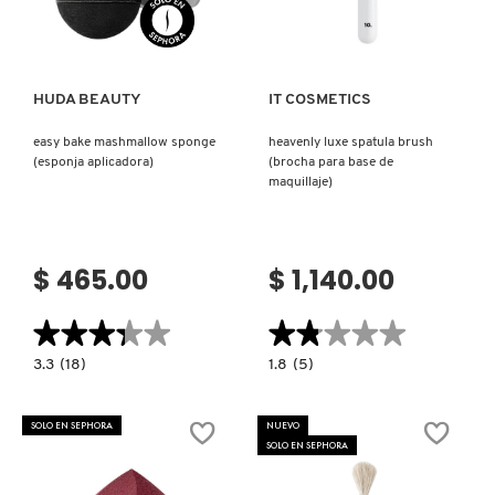
Ver más
Ver más
FRESH
HUDA BEAUTY
IT COSMETICS
GIORGIO ARMANI
easy bake mashmallow sponge
heavenly luxe spatula brush
(esponja aplicadora)
(brocha para base de
maquillaje)
GIVENCHY
$ 465.00
$ 1,140.00
GLOSSIER
★★★★★
★★★★★
★★★★★
★★★★★
GLOW RECIPE
3.3
1.8
3.3
(18)
1.8
(5)
constructor.search.bazaarvoice.read.label
constructor.search.bazaarvoice.read.la
EASY
HEAVENLY
BAKE
LUXE
MASHMALLOW
SPATULA
SOLO EN SEPHORA
NUEVO
GUCCI
SPONGE
BRUSH
SOLO EN SEPHORA
(ESPONJA
(BROCHA
APLICADORA)
PARA
BASE
DE