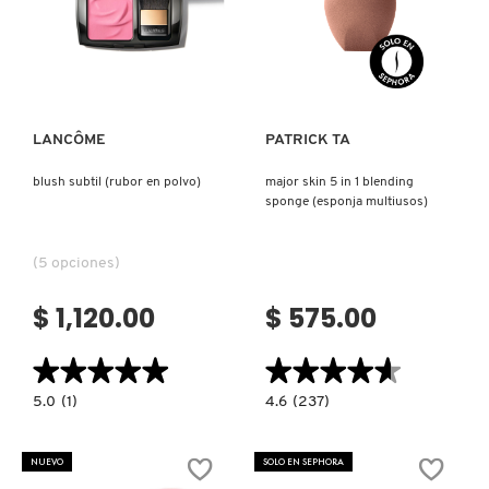
Ver más
Ver más
PATRICK TA
PEACE OUT SKINCARE
LANCÔME
PATRICK TA
blush subtil (rubor en polvo)
major skin 5 in 1 blending
PETER THOMAS ROTH
sponge (esponja multiusos)
(5 opciones)
PHLUR
$ 1,120.00
$ 575.00
PRADA
★★★★★
★★★★★
★★★★★
★★★★★
5.0
4.6
5.0
(1)
4.6
(237)
constructor.search.bazaarvoice.read.label
constructor.search.bazaarvoice.read.la
RABANNE
BLUSH
MAJOR
SUBTIL
SKIN
(RUBOR
5
NUEVO
SOLO EN SEPHORA
EN
IN
POLVO)
1
RARE BEAUTY