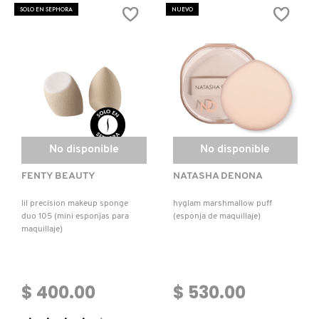
BEAUTYBLENDER
&
SOLO EN SEPHORA
NUEVO
(FUNDA
SKINCARE
PARA
ADVENT
BLENDERS)
CALENDAR
SET
XMAS
25
(CALENDARIO
DE
ADVIENTO
PREMIUM)
No disponible
No disponible
FENTY BEAUTY
NATASHA DENONA
lil precision makeup sponge
hyglam marshmallow puff
duo 105 (mini esponjas para
(esponja de maquillaje)
maquillaje)
$ 400.00
$ 530.00