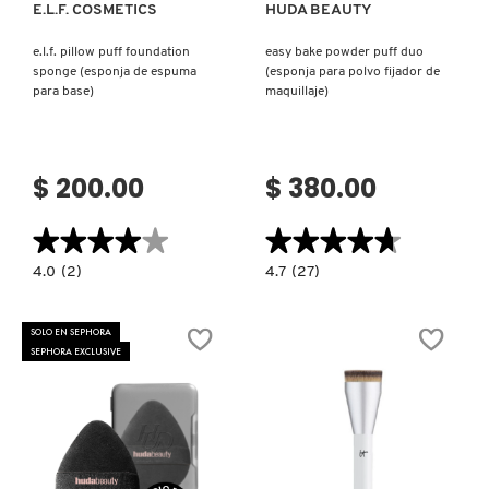
E.L.F. COSMETICS
HUDA BEAUTY
e.l.f. pillow puff foundation
easy bake powder puff duo
DRUNK ELEPHANT
sponge (esponja de espuma
(esponja para polvo fijador de
para base)
maquillaje)
DYSON
$ 200.00
$ 380.00
E.L.F. COSMETICS
★★★★★
★★★★★
★★★★★
★★★★★
E.L.F. SKIN
4.0
4.7
4.0
(2)
4.7
(27)
constructor.search.bazaarvoice.read.label
constructor.search.bazaarvoice.read.la
E.L.F.
EASY
PILLOW
BAKE
PUFF
POWDER
SOLO EN SEPHORA
ESTÉE LAUDER
FOUNDATION
PUFF
SEPHORA EXCLUSIVE
SPONGE
DUO
(ESPONJA
(ESPONJA
DE
PARA
ESPUMA
POLVO
PARA
FIJADOR
FENTY BEAUTY
BASE)
DE
MAQUILLAJE)
FENTY SKIN