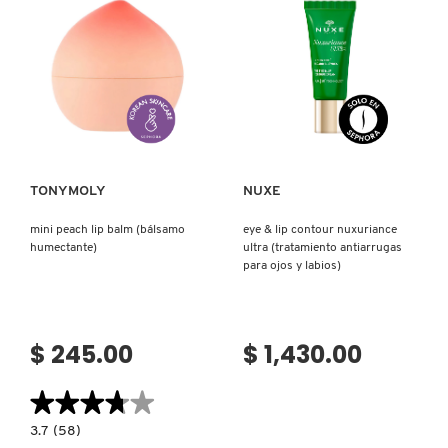
GUERLAIN
PARA
HIDRATANTE)
LABIOS)
HUDA BEAUTY
Ver más
Ver más
HUGO BOSS
TONYMOLY
NUXE
ICONIC LONDON
mini peach lip balm (bálsamo
eye & lip contour nuxuriance
humectante)
ultra (tratamiento antiarrugas
ILIA
para ojos y labios)
INNISFREE
$ 245.00
$ 1,430.00
ISDIN
★★★★★
★★★★★
3.7
3.7
(58)
constructor.search.bazaarvoice.read.label