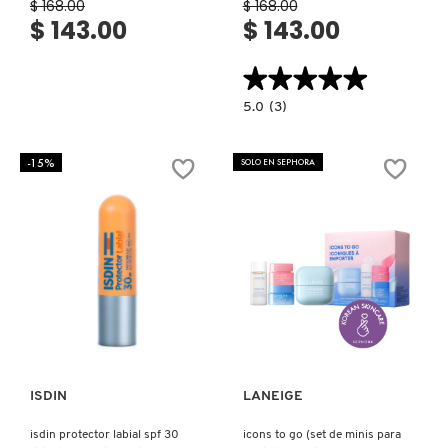
$ 168.00
$ 168.00
X
$ 143.00
$ 143.00
CALVIN KLEIN
INGREDIENTES ACTIVOS DE
Y
★★★★★
★★★★★
SKINCARE
CAROLINA HERRERA
Z
5.0
5.0
(3)
constructor.search.bazaarvoice.read.la
ISDIN
REPARADOR
#
LABIAL
-15%
SOLO EN SEPHORA
CAUDALIE
STICK
(LABIAL
REPARADOR
EN
BARRA)
CHANEL
CHARLOTTE TILBURY
Ver más
Ver más
CLARINS
ISDIN
LANEIGE
CLINIQUE
isdin protector labial spf 30
icons to go (set de minis para