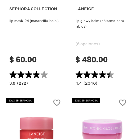
SEPHORA COLLECTION
LANEIGE
DRUNK ELEPHANT
lip mask-24 (mascarilla labial)
lip glowy balm (bálsamo para
labios)
DYSON
(6 opciones)
E.L.F. COSMETICS
$ 60.00
$ 480.00
★★★★★
★★★★★
★★★★★
★★★★★
E.L.F. SKIN
3.8
4.4
3.8
(272)
4.4
(2340)
constructor.search.bazaarvoice.read.label
constructor.search.bazaarvoice.read.la
LIP
LIP
MASK-
GLOWY
ESTÉE LAUDER
24
BALM
SOLO EN SEPHORA
SOLO EN SEPHORA
(MASCARILLA
(BÁLSAMO
LABIAL)
PARA
LABIOS)
FENTY BEAUTY
FENTY SKIN