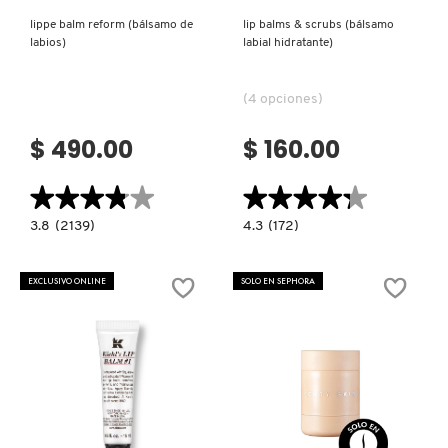
lippe balm reform (bálsamo de
lip balms & scrubs (bálsamo
MOROCCANOIL
labios)
labial hidratante)
(4 opciones)
MOSCHINO
$ 490.00
$ 160.00
MURAD
★★★★★
★★★★★
★★★★★
★★★★★
3.8
4.3
3.8
(2139)
4.3
(172)
NARS
constructor.search.bazaarvoice.read.label
constructor.search.bazaarvoice.read.la
LIPPE
LIP
BALM
BALMS
REFORM
&
EXCLUSIVO ONLINE
SOLO EN SEPHORA
(BÁLSAMO
SCRUBS
NATASHA DENONA
DE
(BÁLSAMO
LABIOS)
LABIAL
HIDRATANTE)
NEST New York
NUDESTIX
Ver más
Ver más