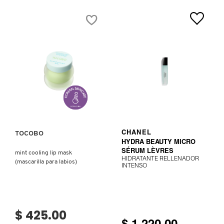
LIFT
&
FIRM
(SÉRUM
PARA
LABIOS
EN
BÁLSAMO)
Ver más
VER MÁS
TOCOBO
CHANEL
HYDRA BEAUTY MICRO
SÉRUM LÈVRES
mint cooling lip mask
HIDRATANTE RELLENADOR
(mascarilla para labios)
INTENSO
$ 425.00