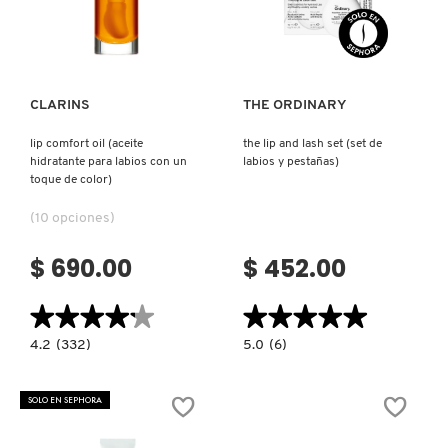
Ver más
Ver más
CLARINS
THE ORDINARY
lip comfort oil (aceite
the lip and lash set (set de
hidratante para labios con un
labios y pestañas)
toque de color)
(10 opciones)
$ 690.00
$ 452.00
★★★★★
★★★★★
★★★★★
★★★★★
4.2
5.0
4.2
(332)
5.0
(6)
constructor.search.bazaarvoice.read.label
constructor.search.bazaarvoice.read.la
LIP
THE
COMFORT
LIP
OIL
AND
SOLO EN SEPHORA
(ACEITE
LASH
HIDRATANTE
SET
PARA
(SET
LABIOS
DE