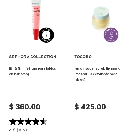
CON
LABIOS
UN
Y
TOQUE
PESTAÑAS)
DE
COLOR)
Ver más
Ver más
SEPHORA COLLECTION
TOCOBO
lift & firm (sérum para labios
lemon sugar scrub lip mask
en bálsamo)
(mascarilla exfoliante para
labios)
$ 360.00
$ 425.00
★★★★★
★★★★★
4.6
4.6
(105)
constructor.search.bazaarvoice.read.label