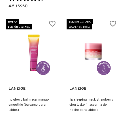
SKIN 1004
4.5
4.5
(5951)
constructor.search.bazaarvoice.read.label
LIP
SLEEPING
SMASHBOX
MASK
NUEVO
EDICIÓN LIMITADA
ACAI
EDICIÓN LIMITADA
SOLO EN SEPHORA
MANGO
SMOOTHIE
(MASCARILLA
SOL DE JANEIRO
DE
NOCHE
PARA
LABIOS)
SUPERGOOP!
Ver más
Ver más
THE INKEY LIST
LANEIGE
LANEIGE
THE ORDINARY
lip glowy balm acai mango
lip sleeping mask strawberry
smoothie (bálsamo para
shortcake (mascarilla de
labios)
noche para labios)
TOCOBO