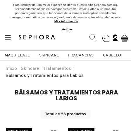
Para disfrutar de una mejor experiencia dentro nuestro sitio Sephora.com.mx,
recomendamos abrirlo en navegadores como Firefox, Safari o Chrome. No
podemos garantizar que funcionará de la manera más óptima usando otro
navegador web. Al continuar navegando en este sitio, aceptas el uso de cookies.
Más información
.
Acepto
MAQUILLAJE
SKINCARE
FRAGANCIAS
CABELLO
SEPHORA COLLECTION
Fragancias
Maquillaje
Skincare
Cabello
Marcas
Inicio
Skincare
Tratamientos
Bálsamos y Tratamientos para Labios
VER
VER
VER
VER
VER
VER
BÁLSAMOS Y TRATAMIENTOS PARA
A
LABIOS
ROSTRO
PRODUCTOS ESPECIALIZADOS
MUJER
SETS DE VALOR & PARA
MAQUILLAJE
ADIDAS
REGALAR
B
Total de
53
productos
MEJILLAS
SKINCARE COREANO
HOMBRE
CUIDADO DE LA PIEL
AESTURA
C
TAMAÑOS DE VIAJE
SOLO EN SEPHORA
SOLO EN SEPHORA