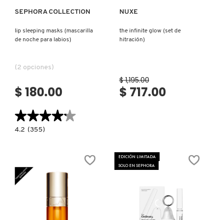
SEPHORA COLLECTION
NUXE
lip sleeping masks (mascarilla
the infinite glow (set de
de noche para labios)
hitración)
(2 opciones)
$ 1,195.00
$ 180.00
$ 717.00
★★★★★
★★★★★
4.2
4.2
(355)
constructor.search.bazaarvoice.read.label
LIP
SLEEPING
MASKS
EDICIÓN LIMITADA
(MASCARILLA
SOLO EN SEPHORA
DE
NOCHE
PARA
LABIOS)