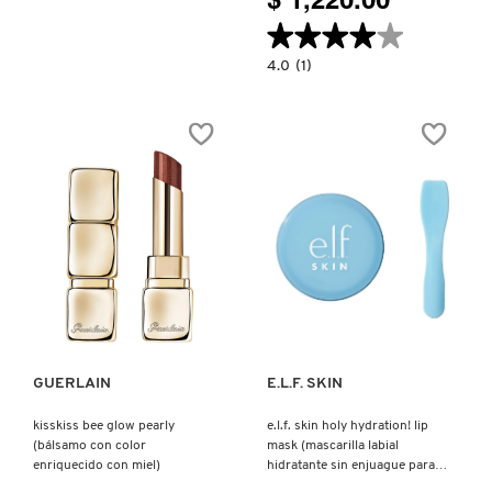
$ 1,220.00
★★★★★
★★★★★
4.0
4.0
(1)
constructor.search.bazaarvoice.read.la
HIDRATANTE
RELLENADOR
INTENSO
Ver más
Ver más
GUERLAIN
E.L.F. SKIN
kisskiss bee glow pearly
e.l.f. skin holy hydration! lip
(bálsamo con color
mask (mascarilla labial
enriquecido con miel)
hidratante sin enjuague para
unos labios suaves y tersos)