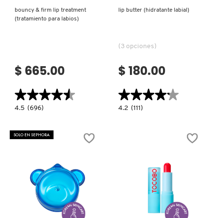
bouncy & firm lip treatment
lip butter (hidratante labial)
(tratamiento para labios)
(3 opciones)
$ 665.00
$ 180.00
★★★★★
★★★★★
★★★★★
★★★★★
4.5
4.2
4.5
(696)
4.2
(111)
constructor.search.bazaarvoice.read.label
constructor.search.bazaarvoice.read.la
BOUNCY
LIP
&
BUTTER
FIRM
(HIDRATANTE
SOLO EN SEPHORA
LIP
LABIAL)
TREATMENT
(TRATAMIENTO
PARA
LABIOS)
Ver más
Ver más