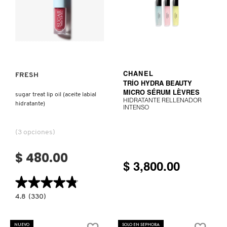
Y
VITAMINA
E)
PATRICK TA
Ver más
VER MÁS
PEACE OUT SKINCARE
FRESH
CHANEL
TRÍO HYDRA BEAUTY
PETER THOMAS ROTH
MICRO SÉRUM LÈVRES
sugar treat lip oil (aceite labial
HIDRATANTE RELLENADOR
hidratante)
INTENSO
PHLUR
(3 opciones)
$ 480.00
PRADA
$ 3,800.00
★★★★★
★★★★★
RABANNE
4.8
4.8
(330)
constructor.search.bazaarvoice.read.label
SUGAR
TREAT
LIP
NUEVO
SOLO EN SEPHORA
RARE BEAUTY