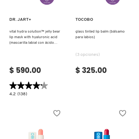
DR. JART+
TOCOBO
vital hydra solution™ jelly bear
glass tinted lip balm (bálsamo
lip mask with hyaluronic acid
para labios)
(mascarilla labial con ácido
hialurónico)
(3 opciones)
$ 590.00
$ 325.00
★★★★★
★★★★★
4.2
4.2
(138)
constructor.search.bazaarvoice.read.label
VITAL
HYDRA
SOLUTION™
JELLY
BEAR
LIP
MASK
WITH
HYALURONIC
ACID