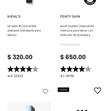
NUXE
KIEHL’S
FENTY SKIN
lip balm #1 unscented
plush puddin' (mascarilla
OLAPLEX
(bálsamo hidratante para
intensiva para labios con
labios)
esteroles de granada y
vitamina e)
OLLIE
(3 opciones)
$ 320.00
$ 650.00
ONE SIZE
★★★★★
★★★★★
★★★★★
★★★★★
4.0
4.1
OUAI HAIRCARE
4.0
(222)
4.1
(879)
constructor.search.bazaarvoice.read.label
constructor.search.bazaarvoice.read.la
LIP
PLUSH
BALM
PUDDIN'
#1
(MASCARILLA
NUEVO
UNSCENTED
INTENSIVA
PAI-SHAU
(BÁLSAMO
PARA
HIDRATANTE
LABIOS
PARA
CON
LABIOS)
ESTEROLES
DE
PATCHOLOGY
GRANADA