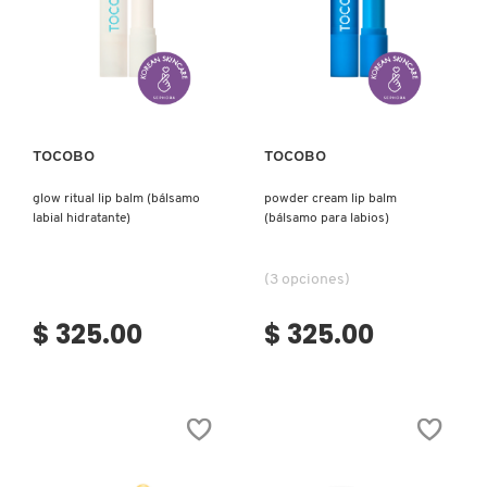
(MASCARILLA
LABIAL
CON
ÁCIDO
Ver más
Ver más
HIALURÓNICO)
TOCOBO
TOCOBO
glow ritual lip balm (bálsamo
powder cream lip balm
labial hidratante)
(bálsamo para labios)
(3 opciones)
$ 325.00
$ 325.00