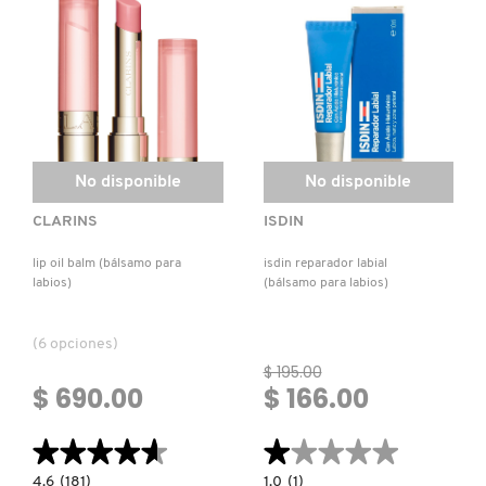
No disponible
No disponible
CLARINS
ISDIN
lip oil balm (bálsamo para
isdin reparador labial
labios)
(bálsamo para labios)
(6 opciones)
$ 195.00
$ 690.00
$ 166.00
★★★★★
★★★★★
★★★★★
★★★★★
4.6
1.0
4.6
(181)
1.0
(1)