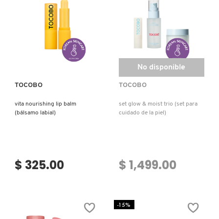
Ver más
No disponible
TOCOBO
TOCOBO
vita nourishing lip balm
set glow & moist trio (set para
(bálsamo labial)
cuidado de la piel)
$ 325.00
$ 1,499.00
-15%