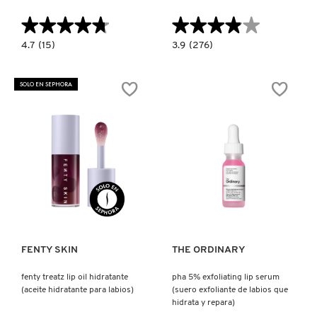
KYLIE COSMETICS
★★★★★
★★★★★
★★★★★
★★★★★
4.7
3.9
4.7
(15)
3.9
(276)
constructor.search.bazaarvoice.read.label
constructor.search.bazaarvoice.read.la
KYLIE JENNER FRAGRANCES
JUICY
GLASS
BERRY
BALM
PLUMPING
LIP
SOLO EN SEPHORA
LIP
TREATMENT
OIL
FOR
L'ORÉAL PROFESSIONNEL
(ACEITE
SHINE
PARA
&
LABIOS)
HYDRATION
(TRATAMIENTO
PARA
LANCÔME
LABIOS)
Ver más
Ver más
LANEIGE
LAURA MERCIER
FENTY SKIN
THE ORDINARY
fenty treatz lip oil hidratante
pha 5% exfoliating lip serum
(aceite hidratante para labios)
(suero exfoliante de labios que
LILASH
hidrata y repara)