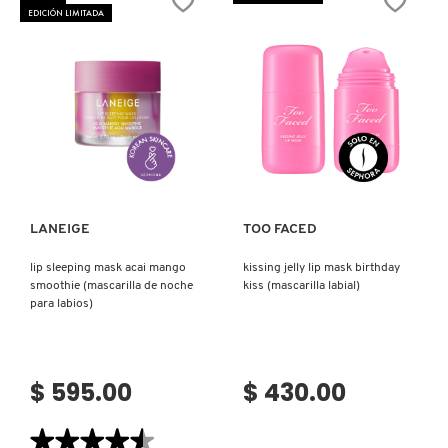
OIL
EDICIÓN LIMITADA
(ACEITE
LABIAL
HIDRATANTE)
REDKEN
SARELLY
Ver más
Ver más
SEPHORA COLLECTION
LANEIGE
TOO FACED
SEPHORA FAVORITES
lip sleeping mask acai mango
kissing jelly lip mask birthday
smoothie (mascarilla de noche
kiss (mascarilla labial)
para labios)
SHARK
$ 595.00
$ 430.00
SHISEIDO
★★★★★
★★★★★