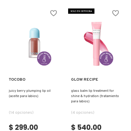
MINI
IT COSMETICS
PEACH
LIP
SOLO EN SEPHORA
BALM
(BÁLSAMO
HUMECTANTE)
JEAN PAUL GAULTIER
JULIETTE HAS A GUN
Ver más
Ver más
K18
TOCOBO
GLOW RECIPE
KAYALI
juicy berry plumping lip oil
glass balm lip treatment for
(aceite para labios)
shine & hydration (tratamiento
KÉRASTASE
para labios)
(14 opciones)
(4 opciones)
KIEHL’S
$ 299.00
$ 540.00