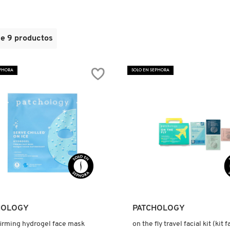
de
9
productos
EPHORA
SOLO EN SEPHORA
Ver más
Ver más
HOLOGY
PATCHOLOGY
firming hydrogel face mask
on the fly travel facial kit (kit f