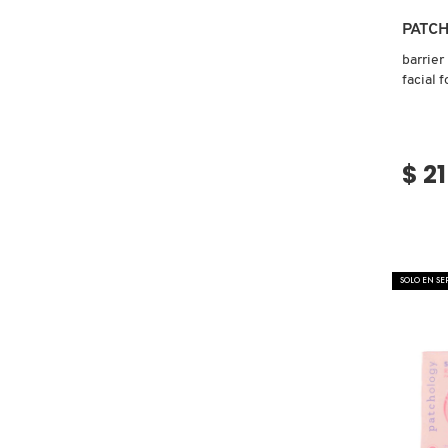
X
PATC
CALVIN KLEIN
INGREDIENTES ACTIVOS DE
Y
barrier
SKINCARE
facial 
CAROLINA HERRERA
Z
#
$ 2
CAUDALIE
CHANEL
SOLO EN S
CHARLOTTE TILBURY
CLARINS
CLINIQUE