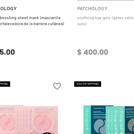
Ver más
HOLOGY
PATCHOLOGY
 boosting sheet mask (mascarilla
soothing eye gels (geles calm
fortalecedora de la barrera cutánea)
ojos)
15.00
$ 400.00
EPHORA
SOLO EN SEPHORA