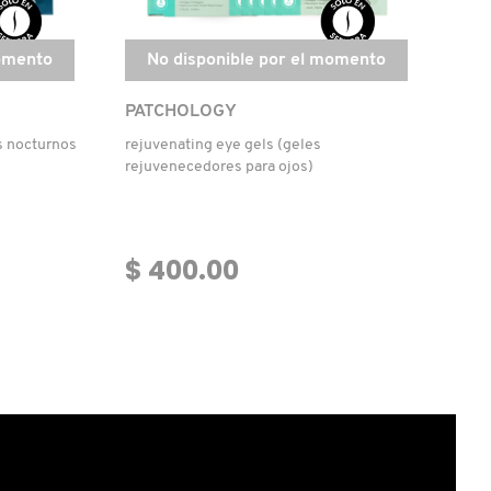
momento
No disponible por el momento
PATCHOLOGY
s nocturnos
rejuvenating eye gels (geles
rejuvenecedores para ojos)
$ 400.00