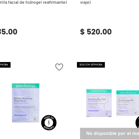
illa facial de hidrogel reafirmante)
viaje)
85.00
$ 520.00
EPHORA
SOLO EN SEPHORA
No disponible por el 