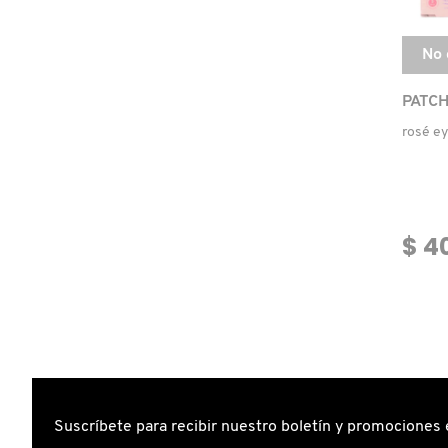
COMMODITY
No 
PATC
DERMALOGICA
rosé ey
DIOR
$ 4
DIOR BACKSTAGE
DOLCE&GABBANA
DR. DENNIS GROSS SKINCARE
Suscríbete para recibir nuestro boletín y promociones 
DR. JART+