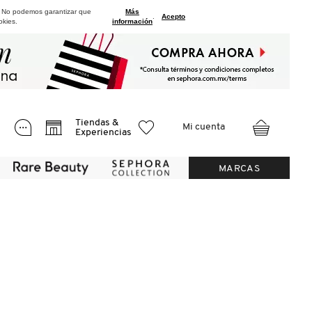
. No podemos garantizar que
Más
.
Acepto
okies.
información
Tiendas &
Mi cuenta
Experiencias
MARCAS