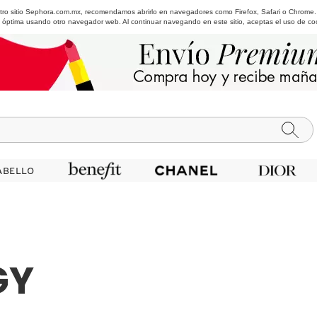
estro sitio Sephora.com.mx, recomendamos abrirlo en navegadores como Firefox, Safari o Chrome
 óptima usando otro navegador web. Al continuar navegando en este sitio, aceptas el uso de co
ABELLO
ABELLO
GY