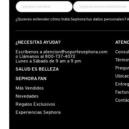
DRUNK ELEPHANT
¿Quieres entender cómo trata Sephora tus datos personales? 
DYSON
¿NECESITAS AYUDA?
ATENC
Escríbenos a atencion@soportesephora.com
Consul
E.L.F. COSMETICS
o Llámanos al 800-737-4072
Términ
Lunes a Sábado de 9 am a 9 pm
Pregun
SALUD ES BELLEZA
E.L.F. SKIN
Ubicac
SEPHORA FAN
Entre
Más Vendidos
ESTÉE LAUDER
Factur
Novedades
Contá
Regalos Exclusivos
FENTY BEAUTY
Experiencias Sephora
FENTY SKIN