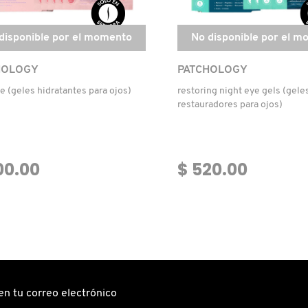
disponible por el momento
No disponible por el 
HOLOGY
PATCHOLOGY
e (geles hidratantes para ojos)
restoring night eye gels (gele
restauradores para ojos)
00.00
$ 520.00
en tu correo electrónico