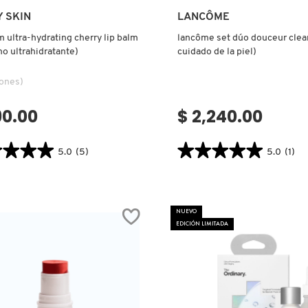
Ver más
Ver más
 SKIN
LANCÔME
m ultra-hydrating cherry lip balm
lancôme set dúo douceur clea
o ultrahidratante)
cuidado de la piel)
iones)
90.00
$ 2,240.00
★★★★
★★★★
★★★★★
★★★★★
5.0
(5)
5.0
(1)
5.0
tor.search.bazaarvoice.read.label
constructor.search.bazaarvoice.read
LANCÔME
SET
-
DÚO
NUEVO
TING
DOUCEUR
Y
CLEANSING
EDICIÓN LIMITADA
(SET
DE
AMO
CUIDADO
HIDRATANTE)
DE
LA
PIEL)