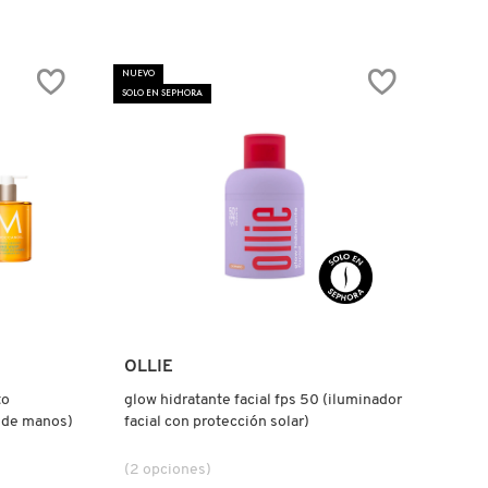
NUEVO
SOLO EN SEPHORA
Ver más
OLLIE
to
glow hidratante facial fps 50 (iluminador
 de manos)
facial con protección solar)
(2 opciones)