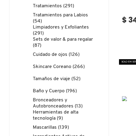
N
Tratamientos (291)
BEAUTY OF JOSEON
BRONCEADORES Y
Tratamientos para Labios
O
$ 3
AUTOBRONCEADORES
(54)
Limpiadores y Exfoliantes
BENEFIT COSMETICS
P
(291)
TRATAMIENTOS PARA LABIOS
Sets de valor & para regalar
Q
(87)
BILLIE EILISH
Cuidado de ojos (126)
R
HERRAMIENTAS DE ALTA
SOLO EN S
TECNOLOGÍA
Skincare Coreano (266)
BIODANCE
S
Tamaños de viaje (52)
T
SETS DE VALOR & PARA
BRIOGEO
Baño y Cuerpo (196)
REGALAR
U
Bronceadores y
Autobronceadores (13)
BUMBLE AND BUMBLE
Herramientas de alta
V
TAMAÑOS DE VIAJE
tecnología (9)
W
BURBERRY
Mascarillas (139)
BAÑO Y CUERPO