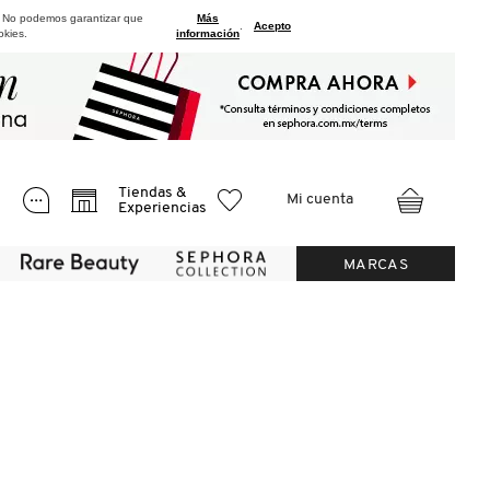
. No podemos garantizar que
Más
.
Acepto
okies.
información
Tiendas &
Mi cuenta
Experiencias
MARCAS