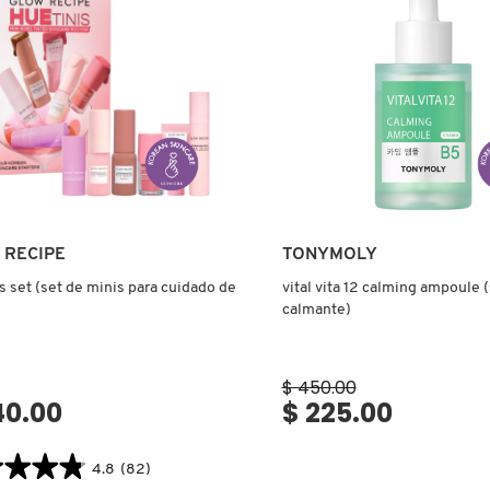
A
A
USOS
CTOR)
Ver más
Ver más
 RECIPE
TONYMOLY
s set (set de minis para cuidado de
vital vita 12 calming ampoule (
calmante)
$ 450.00
40.00
$ 225.00
★★★★
★★★★
4.8
(82)