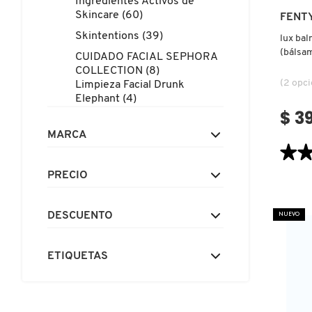
Ingredientes Activos de
X
Skincare (60)
FENTY
CALVIN KLEIN
Skintentions (39)
INGREDIENTES ACTIVOS DE
lux bal
Y
(bálsam
SKINCARE
CUIDADO FACIAL SEPHORA
CAROLINA HERRERA
COLLECTION (8)
Z
(2 opc
Limpieza Facial Drunk
Elephant (4)
#
$ 3
CAUDALIE
MARCA
★
★
CHANEL
5.0
PRECIO
construc
LUX
BALM
CHARLOTTE TILBURY
ULTRA
NUEVO
DESCUENTO
HYDRA
CHERR
LIP
BALM
CLARINS
(BÁLS
ETIQUETAS
ULTRA
CLINIQUE