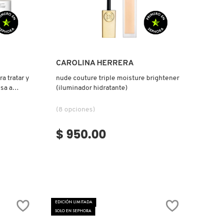
Ver más
CAROLINA HERRERA
ra tratar y
nude couture triple moisture brightener
sa a
(iluminador hidratante)
(8 opciones)
$ 950.00
EDICIÓN LIMITADA
SOLO EN SEPHORA