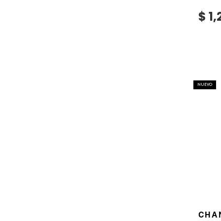
GUERLAIN
$ 1
HUDA BEAUTY
HUGO BOSS
NUEVO
ICONIC LONDON
ILIA
INNISFREE
ISDIN
CHA