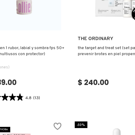
Ver más
Ver más
THE ORDINARY
 en 1 rubor, labial y sombra fps 50+
the target and treat set (set pa
multiusos con protector)
prevenir brotes en piel propen
imperfecciones.)
ones)
89.00
$ 240.00
★★★★
★★★★
4.8
(13)
tor.search.bazaarvoice.read.label
-50%
,
EPHORA
L