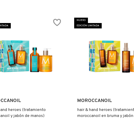
tor.search.bazaarvoice.read.label
IS
NUEVO
MITADA
EDICIÓN LIMITADA
DO
Ver más
Ver más
CCANOIL
MOROCCANOIL
hand heroes (tratamiento
hair & hand heroes (tratamien
anoil y jabón de manos)
moroccanoil en bruma y jabón