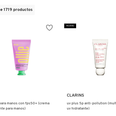
de
1719
productos
NUEVO
Ver más
Ver más
CLARINS
para manos con fps50+ (crema
uv plus 5p anti-pollution (mul
nte para manos)
uv hidratante)