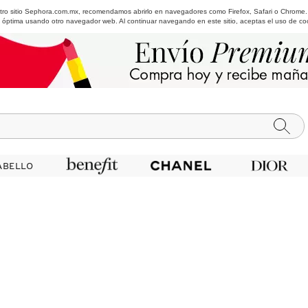
estro sitio Sephora.com.mx, recomendamos abrirlo en navegadores como Firefox, Safari o Chrome
 óptima usando otro navegador web. Al continuar navegando en este sitio, aceptas el uso de co
ABELLO
ABELLO