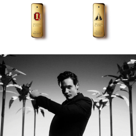
FRESH
GIORGIO ARMANI
GIVENCHY
GLOSSIER
GLOW RECIPE
GUCCI