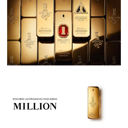
DRUNK ELEPHANT
DYSON
E.L.F. COSMETICS
E.L.F. SKIN
ESTÉE LAUDER
FENTY BEAUTY
FENTY SKIN