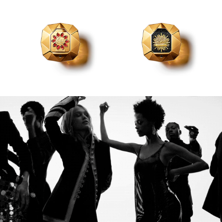
X
CALVIN KLEIN
INGREDIENTES ACTIVOS DE
Y
SKINCARE
CAROLINA HERRERA
Z
#
CAUDALIE
CHANEL
CHARLOTTE TILBURY
CLARINS
CLINIQUE