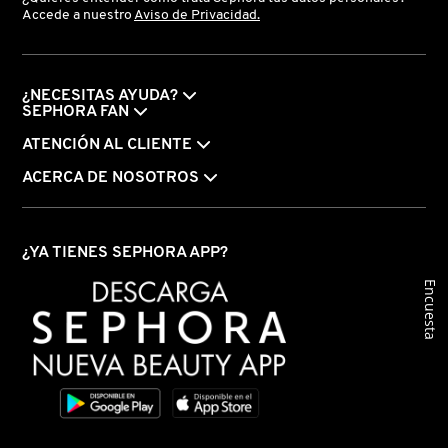
IT COSMETICS
Accede a nuestro
Aviso de Privacidad.
JEAN PAUL GAULTIER
¿NECESITAS AYUDA?
SEPHORA FAN
JULIETTE HAS A GUN
ATENCIÓN AL CLIENTE
ACERCA DE NOSOTROS
K18
¿YA TIENES SEPHORA APP?
KAYALI
Encuesta
KÉRASTASE
KIEHL’S