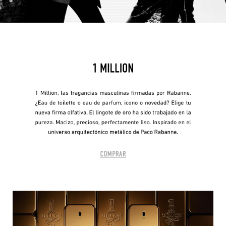
COMMODITY
DERMALOGICA
DIOR
DIOR BACKSTAGE
DOLCE&GABBANA
DR. DENNIS GROSS SKINCARE
DR. JART+