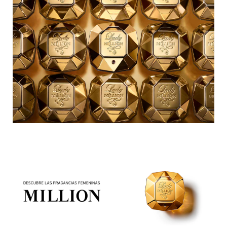
N
BEAUTY OF JOSEON
BRONCEADORES Y
O
AUTOBRONCEADORES
BENEFIT COSMETICS
P
TRATAMIENTOS PARA LABIOS
Q
BILLIE EILISH
R
HERRAMIENTAS DE ALTA
TECNOLOGÍA
BIODANCE
S
T
SETS DE VALOR & PARA
BRIOGEO
REGALAR
U
BUMBLE AND BUMBLE
V
TAMAÑOS DE VIAJE
W
BURBERRY
BAÑO Y CUERPO