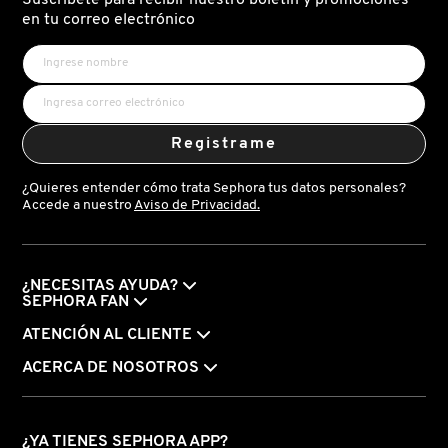
N
en tu correo electrónico
BEAUTY OF JOSEON
BRONCEADORES Y
O
AUTOBRONCEADORES
BENEFIT COSMETICS
P
TRATAMIENTOS PARA LABIOS
Registrame
Q
BILLIE EILISH
¿Quieres entender cómo trata Sephora tus datos personales?
R
HERRAMIENTAS DE ALTA
Accede a nuestro
Aviso de Privacidad.
TECNOLOGÍA
BIODANCE
S
T
SETS DE VALOR & PARA
¿NECESITAS AYUDA?
BRIOGEO
SEPHORA FAN
REGALAR
U
ATENCIÓN AL CLIENTE
BUMBLE AND BUMBLE
ACERCA DE NOSOTROS
V
TAMAÑOS DE VIAJE
W
BURBERRY
BAÑO Y CUERPO
¿YA TIENES SEPHORA APP?