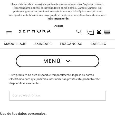
Para disfrutar de una mejor experiencia dentro nuestro sitio Sephora.com.mx,
recomendamos abrirlo en navegadores como Firefox, Safari o Chrome. No
podemos garantizar que funcionará de la manera más óptima usando otro
navegador web. Al continuar navegando en este sitio, aceptas el uso de cookies.
Más información
.
Acepto
MAQUILLAJE
SKINCARE
FRAGANCIAS
CABELLO
SEPHORA COLLECTION
Fragancias
Maquillaje
Skincare
Cabello
Marcas
MENÚ
VER
VER
VER
VER
VER
VER
Este producto no está disponible temporalmente. Ingrese su correo
electrónico para que podamos informarle tan pronto este producto esté
A
disponible nuevamente.
ROSTRO
PRODUCTOS ESPECIALIZADOS
MUJER
SETS DE VALOR & PARA
MAQUILLAJE
ADIDAS
REGALAR
B
MEJILLAS
SKINCARE COREANO
HOMBRE
CUIDADO DE LA PIEL
AESTURA
C
TAMAÑOS DE VIAJE
Uso de tus datos personales.