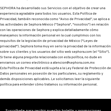
D
AHAL
OJOS
POR NECESIDAD
POR FAMILIA
CABELLO
SEPHORA ha desarrollado sus Servicios con el objetivo de crear una
SHAMPOOS &
E
experiencia agradable para todos los usuarios. Esta Política de
ACONDICIONADORES
Privacidad, también reconocida como “Aviso de Privacidad”, se aplica a
ANASTASIA BEVERLY HILLS
LABIOS
TRATAMIENTOS
TENDENCIAS EN FRAGANCIAS
BROCHAS Y ACCESORIOS
F
las actividades de Sephora México ("Sephora", "nosotros") en relación
con las operaciones de Sephora y explica detalladamente cómo
PRODUCTOS PARA PEINADO &
manejamos la información personal en la cual cumplimos con los
G
ANUA
UÑAS
HIDRATANTES
SETS DE VALOR & PARA
BAÑO Y CUERPO
TRATAMIENTOS
requisitos de la legislación de privacidad de México ("Leyes de
REGALAR
privacidad"). Sephora toma muy en serio la privacidad de la información
H
sobre sus clientes y los usuarios del sitio web sephora.com (el "Sitio").
ARAMIS
BROCHAS Y APLICADORES
LIMPIADORES Y EXFOLIANTES
MENOS DE $300
HERRAMIENTAS PARA CABELLO
Si tiene alguna pregunta relacionada con esta política, no dude en
I
TAMAÑOS DE VIAJE
enviarnos un correo electrónico a atencion@sephora.com.mx
Esta Política de Privacidad está sujeta a la Ley Federal de Protección de
J
ARIANA GRANDE
ACCESORIOS
MASCARILLAS
MASCARILLAS
PRODUCTOS DE CABELLO POR
Datos personales en posesión de los particulares, su reglamento y
UNISEX
NECESIDAD
demás disposiciones aplicables. Le solicitamos leer la siguiente
K
política para entender cómo tratamos su información personal.
AVEDA
MAQUILLAJE SEPHORA
CUIDADO DE OJOS
L
COLLECTION
BODY MIST
BEAUTYBLENDER
M
PROTECTORES SOLARES
Suscríbete para recibir nuestro boletín y promociones