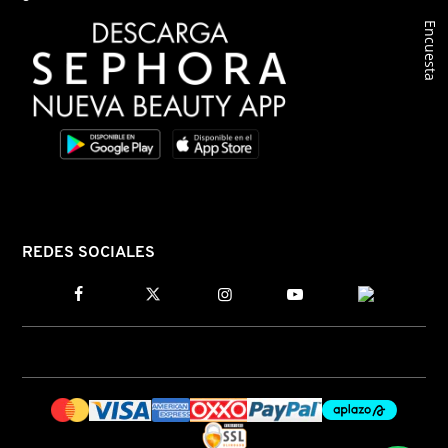
X
Encuesta
CALVIN KLEIN
INGREDIENTES ACTIVOS DE
Y
SKINCARE
CAROLINA HERRERA
Z
#
CAUDALIE
CHANEL
REDES SOCIALES
CHARLOTTE TILBURY
CLARINS
CLINIQUE