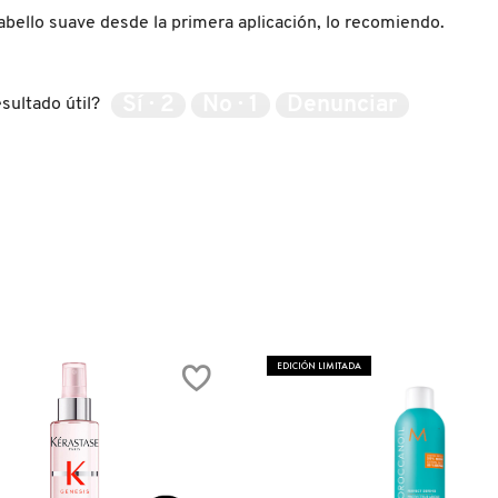
abello suave desde la primera aplicación, lo recomiendo.
Sí ·
2
No ·
1
Denunciar
sultado útil?
EDICIÓN LIMITADA