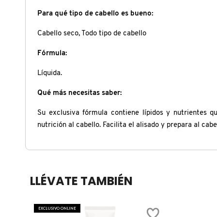
X
Para qué tipo de cabello es bueno:
CALVIN KLEIN
INGREDIENTES ACTIVOS DE
Y
Cabello seco, Todo tipo de cabello
SKINCARE
CAROLINA HERRERA
Z
Fórmula:
#
Líquida.
CAUDALIE
Qué más necesitas saber:
CHANEL
Su exclusiva fórmula contiene lípidos y nutrientes q
nutrición al cabello. Facilita el alisado y prepara al cab
CHARLOTTE TILBURY
CLARINS
LLÉVATE TAMBIÉN
CLINIQUE
EXCLUSIVO ONLINE