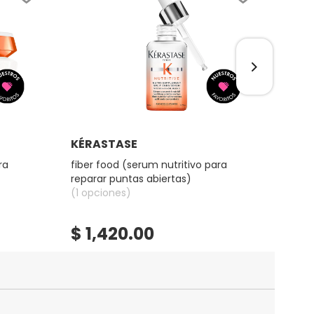
Ver más
KÉRASTASE
KÉR
ra
fiber food (serum nutritivo para
lait 
reparar puntas abiertas)
seco
(1 opciones)
(2 op
$ 1,420.00
$ 1