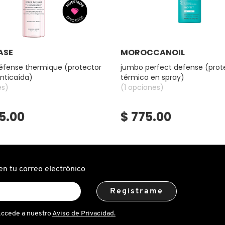
Ver más
Ver más
ASE
MOROCCANOIL
éfense thermique (protector
jumbo perfect defense (prot
nticaída)
térmico en spray)
es)
(1 opciones)
05.00
$ 775.00
en tu correo electrónico
Registrame
Accede a nuestro
Aviso de Privacidad.