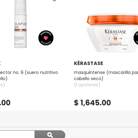
Ver más
Ver más
X
KÉRASTASE
ector no. 9 (suero nutritivo
masquintense (mascarilla pa
llo)
cabello seco)
es)
(1 opciones)
.00
$ 1,645.00
Buscar
ϙ
temas
Buscar