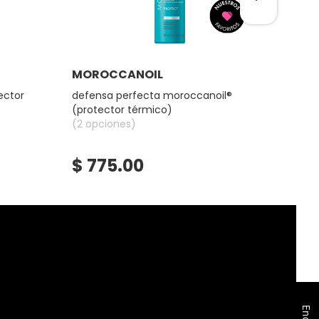
Ver más
MOROCCANOIL
KÉR
ector
defensa perfecta moroccanoil®
set n
(protector térmico)
kéras
(2 opciones)
(1 op
$ 2,
$ 775.00
$ 2