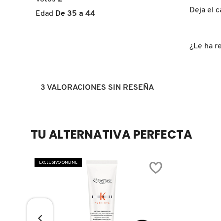
de
5
Deja el c
Edad
De 35 a 44
estrellas.
FRESH
¿Le ha re
GIORGIO ARMANI
3 VALORACIONES SIN RESEÑA
GIVENCHY
GLOSSIER
TU ALTERNATIVA PERFECTA
GLOW RECIPE
EXCLUSIVO ONLINE
GUCCI