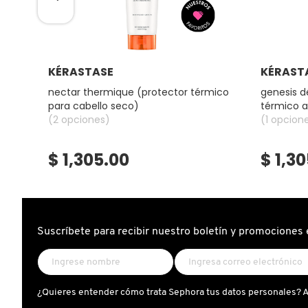
GUERLAIN
HUDA BEAUTY
Ver más
KÉRASTASE
KÉRAST
a
nectar thermique (protector térmico
genesis d
HUGO BOSS
para cabello seco)
térmico a
(2 opciones)
(1 opcion
ICONIC LONDON
$ 1,305.00
$ 1,3
ILIA
INNISFREE
Suscríbete para recibir nuestro boletín y promociones 
ISDIN
¿Quieres entender cómo trata Sephora tus datos personales? 