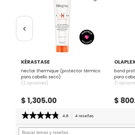
COMMODITY
DERMALOGICA
DIOR
Ver más
KÉRASTASE
OLAPLE
nectar thermique (protector térmico
bond prot
DIOR BACKSTAGE
para cabello seco)
para cabe
(2 opciones)
(1 opcion
DOLCE&GABBANA
$ 1,305.00
$ 800
DR. DENNIS GROSS SKINCARE
★★★★★
★★★★★
4.8
4 reseñas
Esta
acción
4.8
Buscar
le
de
DR. JART+
temas
llevará
5