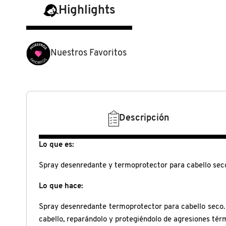
N
Highlights
BEAUTY OF JOSEON
BRONCEADORES Y
O
AUTOBRONCEADORES
BENEFIT COSMETICS
P
Nuestros Favoritos
TRATAMIENTOS PARA LABIOS
Q
BILLIE EILISH
R
HERRAMIENTAS DE ALTA
TECNOLOGÍA
BIODANCE
Descripción
S
T
SETS DE VALOR & PARA
Lo que es:
BRIOGEO
REGALAR
U
Spray desenredante y termoprotector para cabello seco,
BUMBLE AND BUMBLE
Lo que hace:
V
TAMAÑOS DE VIAJE
Spray desenredante termoprotector para cabello seco. P
W
BURBERRY
cabello, reparándolo y protegiéndolo de agresiones tér
BAÑO Y CUERPO