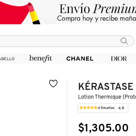
ABELLO
ABELLO
KÉRASTASE
Lotion Thermique (prot
★★★★★
★★★★★
4.8
4
Reseñas
Esta
4.8
acción
de
le
5
$1,305.00
llevará
estrellas.
a
Leer