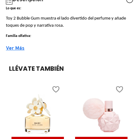
N
Lo que es:
BEAUTY OF JOSEON
BRONCEADORES Y
O
Toy 2 Bubble Gum muestra el lado divertido del perfume y añade
AUTOBRONCEADORES
toques de pop y narrativa rosa.
BENEFIT COSMETICS
P
Familia olfativa:
TRATAMIENTOS PARA LABIOS
Q
Floral
Ver Más
BILLIE EILISH
Estilo:
R
HERRAMIENTAS DE ALTA
Sus notas extrovertidas, juguetonas y divertidas exploran matices
LLÉVATE TAMBIÉN
TECNOLOGÍA
BIODANCE
S
de la rosa. Al mismo tiempo invoca el delicado aroma de la goma de
mascar del cual toma su nombre.
T
SETS DE VALOR & PARA
BRIOGEO
Historia de la fragancia:
REGALAR
U
La fragancia #TOY2BUBBLEGUM sana el espíritu de los pensamientos
negativos envuelve el cuerpo y estimula la mente. ¡Solo para los
BUMBLE AND BUMBLE
V
TAMAÑOS DE VIAJE
#PINKADDICTED!. Hablamos rosa, ¿Y tú?
Notas:
W
BURBERRY
BAÑO Y CUERPO
Notas de Corazón: Jengibre, canela, esencia de rosa, flores de