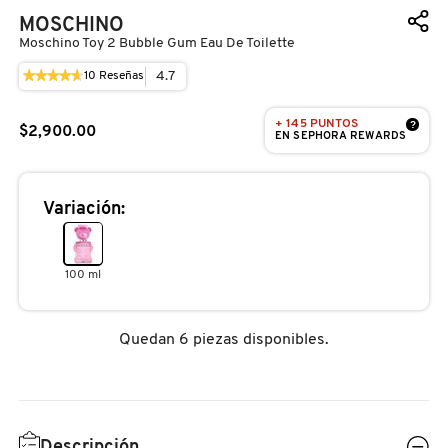
D
AHAL
OJOS
POR NECESIDAD
POR FAMILIA
CABELLO
MOSCHINO
Moschino Toy 2 Bubble Gum Eau De Toilette
SHAMPOOS &
E
ACONDICIONADORES
★★★★★
★★★★★
4.7
10
Reseñas
Esta
ANASTASIA BEVERLY HILLS
LABIOS
TRATAMIENTOS
TENDENCIAS EN FRAGANCIAS
BROCHAS Y ACCESORIOS
4.7
acción
F
de
le
+ 145 PUNTOS
5
?
$2,900.00
llevará
PRODUCTOS PARA PEINADO &
EN SEPHORA REWARDS
estrellas.
G
ANUA
UÑAS
HIDRATANTES
SETS DE VALOR & PARA
BAÑO Y CUERPO
a
Leer
TRATAMIENTOS
reseñas.
reseñas
REGALAR
H
de
MOSCHINO
Variación:
ARAMIS
BROCHAS Y APLICADORES
LIMPIADORES Y EXFOLIANTES
MENOS DE $300
TOY
HERRAMIENTAS PARA CABELLO
I
2
TAMAÑOS DE VIAJE
BUBBLE
GUM
100 ml
J
ARIANA GRANDE
ACCESORIOS
MASCARILLAS
MASCARILLAS
EAU
PRODUCTOS DE CABELLO POR
DE
UNISEX
NECESIDAD
TOILETTE
K
Quedan 6 piezas disponibles.
AVEDA
MAQUILLAJE SEPHORA
CUIDADO DE OJOS
L
COLLECTION
BODY MIST
BEAUTYBLENDER
M
PROTECTORES SOLARES
Descripción