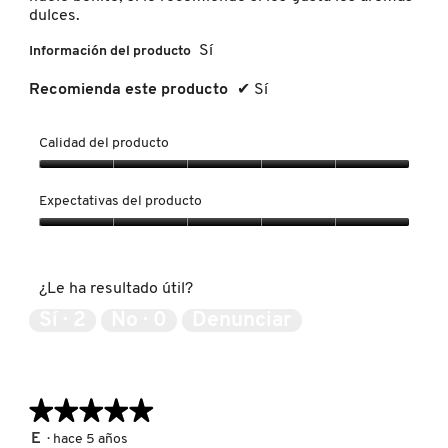
IT COSMETICS
dulces.
Sí
Información del producto
JEAN PAUL GAULTIER
Recomienda este producto
✔
Sí
Calidad del producto
JULIETTE HAS A GUN
Calidad
del
Expectativas del producto
K18
producto,
5
Expectativas
de
del
5
producto,
KAYALI
¿Le ha resultado útil?
5
de
Sí ·
2
No ·
0
Denunciar
5
KÉRASTASE
★★★★★
★★★★★
KIEHL’S
5
E
·
hace 5 años