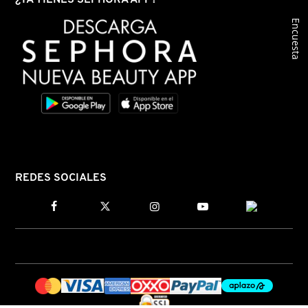
KYLIE COSMETICS
Encuesta
KYLIE JENNER FRAGRANCES
L'ORÉAL PROFESSIONNEL
LANCÔME
REDES SOCIALES
LANEIGE
LAURA MERCIER
LILASH