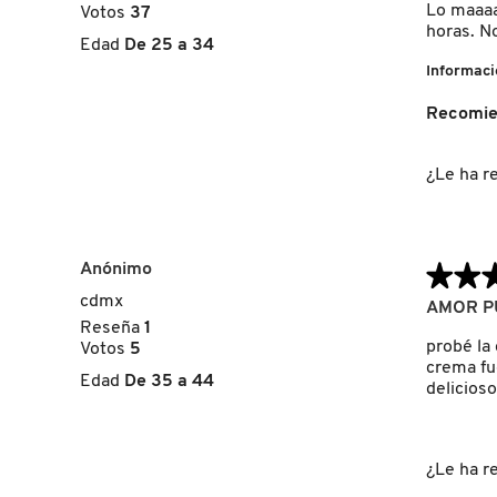
5
Lo maaaaa
Votos
37
estrellas.
horas. N
Edad
De 25 a 34
FRESH
Informaci
Recomie
GIORGIO ARMANI
¿Le ha re
GIVENCHY
Anónimo
★★
★★
GLOSSIER
cdmx
5
AMOR P
de
Reseña
1
5
probé la
Votos
5
GLOW RECIPE
estrellas.
crema fue
Edad
De 35 a 44
delicios
GUCCI
¿Le ha re