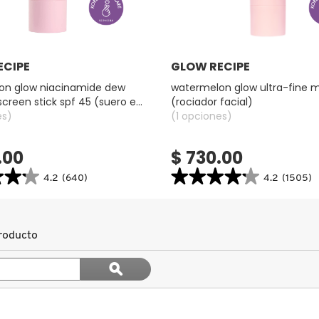
Ver más
Ver más
ECIPE
GLOW RECIPE
on glow niacinamide dew
watermelon glow ultra-fine m
creen stick spf 45 (suero en
(rociador facial)
 protección solar)
es)
(1 opciones)
.00
$ 730.00
★★★
★★★
★★★★★
★★★★★
4.2
(640)
4.2
(1505)
4.2
search.bazaarvoice.read.label
constructor.search.bazaarvoice.read.la
LON
WATERMELON
GLOW
IDE
ULTRA-
producto
FINE
MIST
Buscar
N
(ROCIADOR
ϙ
FACIAL)
temas
Buscar
y
reseñas