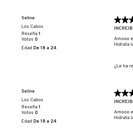
GUERLAIN
Seline
★★
★★
HUDA BEAUTY
Los Cabos
5
INCREI
de
Reseña
1
5
Amooo es
Votos
0
HUGO BOSS
estrellas.
Hidrata l
Edad
De 18 a 24
ICONIC LONDON
¿Le ha re
ILIA
Seline
★★
★★
INNISFREE
Los Cabos
5
INCREI
de
Reseña
1
5
Amooo es
Votos
0
ISDIN
estrellas.
Hidrata l
Edad
De 18 a 24