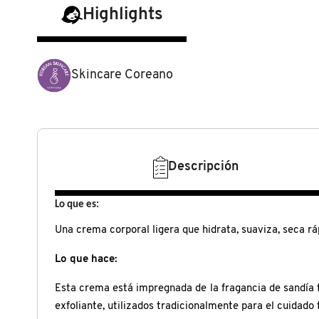
N
Highlights
BEAUTY OF JOSEON
BRONCEADORES Y
O
AUTOBRONCEADORES
BENEFIT COSMETICS
P
Skincare Coreano
TRATAMIENTOS PARA LABIOS
Q
BILLIE EILISH
R
HERRAMIENTAS DE ALTA
TECNOLOGÍA
BIODANCE
Descripción
S
T
SETS DE VALOR & PARA
Lo que es:
BRIOGEO
REGALAR
Una crema corporal ligera que hidrata, suaviza, seca rá
U
BUMBLE AND BUMBLE
Lo que hace:
V
TAMAÑOS DE VIAJE
Esta crema está impregnada de la fragancia de sandía f
W
BURBERRY
exfoliante, utilizados tradicionalmente para el cuidado f
BAÑO Y CUERPO