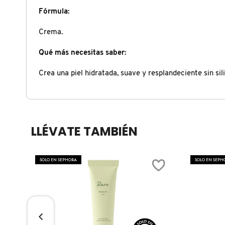
X
Fórmula:
CALVIN KLEIN
INGREDIENTES ACTIVOS DE
Y
Crema.
SKINCARE
CAROLINA HERRERA
Z
Qué más necesitas saber:
Crea una piel hidratada, suave y resplandeciente sin sil
#
CAUDALIE
CHANEL
LLÉVATE TAMBIÉN
CHARLOTTE TILBURY
SOLO EN SEPHORA
SOLO EN SEPH
CLARINS
CLINIQUE