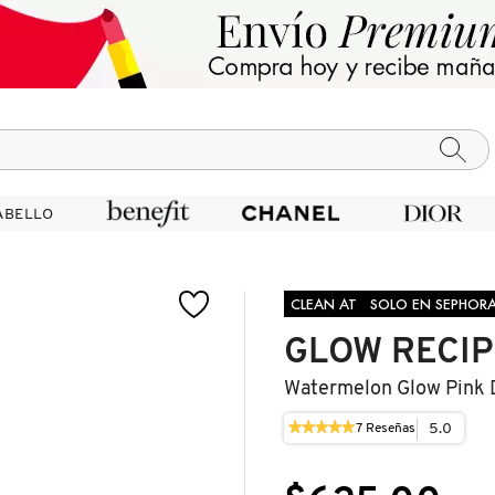
ABELLO
ABELLO
CLEAN AT
SOLO EN SEPHOR
GLOW RECIP
Watermelon Glow Pink 
★★★★★
★★★★★
5.0
7
Reseñas
Esta
5
acción
de
le
5
llevará