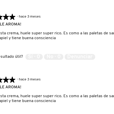
★★★
★★★
·
hace 3 meses
BLE AROMA!
ta crema, huele super super rico. Es como a las paletas de sand
apiel y tiene buena consciencia
Sí ·
0
No ·
0
Denunciar
sultado útil?
★★★
★★★
·
hace 3 meses
BLE AROMA!
ta crema, huele super super rico. Es como a las paletas de sand
apiel y tiene buena consciencia