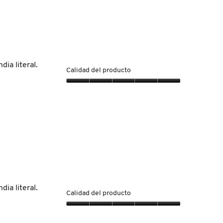
5
ia literal.
Calidad del producto
Calidad
del
producto,
5
de
5
ia literal.
Calidad del producto
Calidad
del