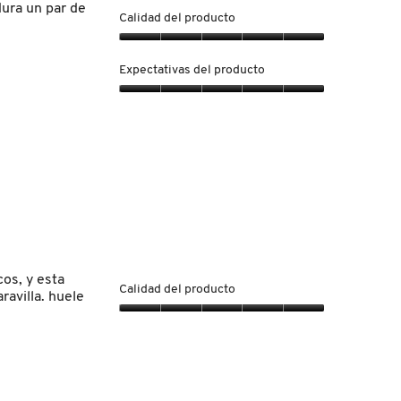
contenido
dura un par de
que
Calidad del producto
hay
a
Calidad
continuación
del
Expectativas del producto
producto,
5
Expectativas
de
del
5
producto,
5
de
5
os, y esta
Calidad del producto
ravilla. huele
Calidad
del
producto,
5
de