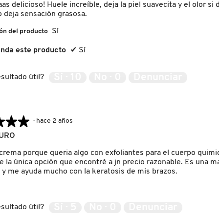
s delicioso! Huele increíble, deja la piel suavecita y el olor si 
o deja sensación grasosa.
Sí
ón del producto
nda este producto
✔
Sí
Sí ·
10
No ·
0
Denunciar
sultado útil?
★★★
★★★
·
hace 2 años
URO
 crema porque queria algo con exfoliantes para el cuerpo quimic
 la única opción que encontré a jn precio razonable. Es una ma
o y me ayuda mucho con la keratosis de mis brazos.
Sí ·
5
No ·
0
Denunciar
sultado útil?