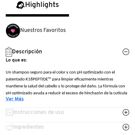
N
Highlights
BEAUTY OF JOSEON
BRONCEADORES Y
O
AUTOBRONCEADORES
BENEFIT COSMETICS
Nuestros Favoritos
P
TRATAMIENTOS PARA LABIOS
Q
BILLIE EILISH
Descripción
R
HERRAMIENTAS DE ALTA
Lo que es:
TECNOLOGÍA
BIODANCE
S
Un shampoo seguro para el color y con pH optimizado con el
patentado K18PEPTIDE™ para limpiar eficazmente mientras
T
SETS DE VALOR & PARA
mantiene la salud del cabello y lo protege del daño. La fórmula con
BRIOGEO
REGALAR
pH optimizado ayuda a reducir el exceso de hinchazón de la cutícula
U
Ver Más
del cabello durante el lavado para ayudar a prevenir el
BUMBLE AND BUMBLE
encrespamiento, preservar el color y mejorar el brillo. Respetuoso
V
TAMAÑOS DE VIAJE
Instrucciones de uso
con el microbioma del cuero cabelludo y lo suficientemente suave
como para usarlo cada vez que lo lave.
W
BURBERRY
Ingredientes
Lo que hace:
BAÑO Y CUERPO