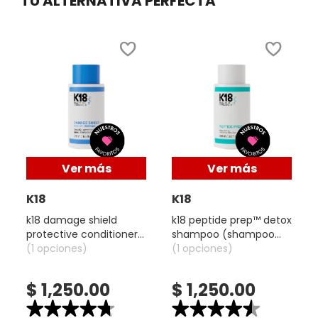
TU ALTERNATIVA PERFECTA
GUERLAIN
HUDA BEAUTY
HUGO BOSS
ICONIC LONDON
Ver más
Ver más
ILIA
K18
K18
k18 damage shield
k18 peptide prep™ detox
protective conditioner
shampoo (shampoo
INNISFREE
(acondicionador
(1 opciones)
desintoxicante)
(1 opciones)
protector)
ISDIN
$ 1,250.00
$ 1,250.00
★★★★★
★★★★★
★★★★★
★★★★★