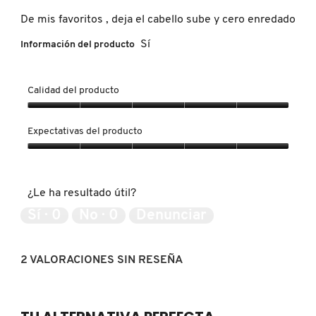
5
5
5.
de
estrellas.
De mis favoritos , deja el cabello sube y cero enredado
5.
FRESH
Sí
Información del producto
GIORGIO ARMANI
Calidad del producto
Calidad
del
Expectativas del producto
GIVENCHY
producto,
5
Expectativas
de
del
GLOSSIER
5
producto,
¿Le ha resultado útil?
5
de
Sí ·
0
No ·
0
Denunciar
5
GLOW RECIPE
2 VALORACIONES SIN RESEÑA
GUCCI