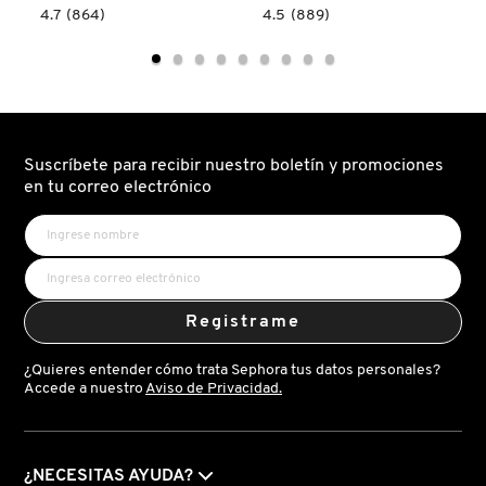
IT COSMETICS
4.7
4.5
4.7
(864)
4.5
(889)
read.label
constructor.search.bazaarvoice.read.label
constructor.search.bazaarvoice.read.la
K18
K18
DAMAGE
PEPTIDE
SHIELD
PREP™
JEAN PAUL GAULTIER
PROTECTIVE
DETOX
CONDITIONER
SHAMPOO
(ACONDICIONADOR
(SHAMPOO
PROTECTOR)
DESINTOXICANTE)
JULIETTE HAS A GUN
Suscríbete para recibir nuestro boletín y promociones
en tu correo electrónico
K18
KAYALI
Registrame
KÉRASTASE
¿Quieres entender cómo trata Sephora tus datos personales?
Accede a nuestro
Aviso de Privacidad.
KIEHL’S
¿NECESITAS AYUDA?