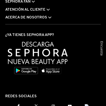
SEPHORA FAN
KYLIE COSMETICS
ATENCIÓN AL CLIENTE
ACERCA DE NOSOTROS
KYLIE JENNER FRAGRANCES
¿YA TIENES SEPHORA APP?
L'ORÉAL PROFESSIONNEL
Encuesta
LANCÔME
LANEIGE
LAURA MERCIER
REDES SOCIALES
LILASH