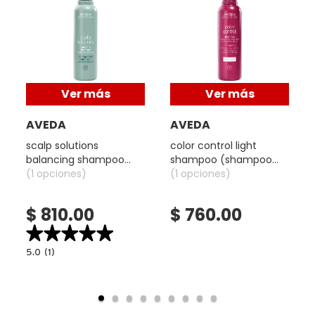
X
CALVIN KLEIN
INGREDIENTES ACTIVOS DE
Y
SKINCARE
CAROLINA HERRERA
Z
Ver más
Ver más
#
CAUDALIE
AVEDA
AVEDA
scalp solutions
color control light
balancing shampoo
shampoo (shampoo
CHANEL
(shampoo hidratante)
(1 opciones)
control de color para
(1 opciones)
cabello fino)
$ 810.00
$ 760.00
CHARLOTTE TILBURY
★★★★★
★★★★★
5.0
5.0
(1)
CLARINS
read.label
constructor.search.bazaarvoice.read.label
SCALP
SOLUTIONS
BALANCING
SHAMPOO
CLINIQUE
(SHAMPOO
HIDRATANTE)