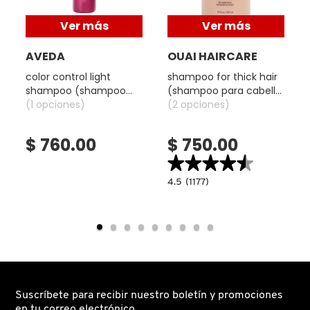
Ver más
Ver más
DRUNK ELEPHANT
AVEDA
OUAI HAIRCARE
color control light
shampoo for thick hair
DYSON
shampoo (shampoo
(shampoo para cabello
control de color para
(1 opciones)
grueso)
(2 opciones)
cabello fino)
E.L.F. COSMETICS
$ 760.00
$ 750.00
★★★★★
★★★★★
E.L.F. SKIN
4.5
4.5
(1177)
read.label
constructor.search.bazaarvoice.read.la
SHAMPOO
FOR
ESTÉE LAUDER
THICK
HAIR
(SHAMPOO
PARA
CABELLO
FENTY BEAUTY
GRUESO)
Suscríbete para recibir nuestro boletín y promociones
FENTY SKIN
en tu correo electrónico