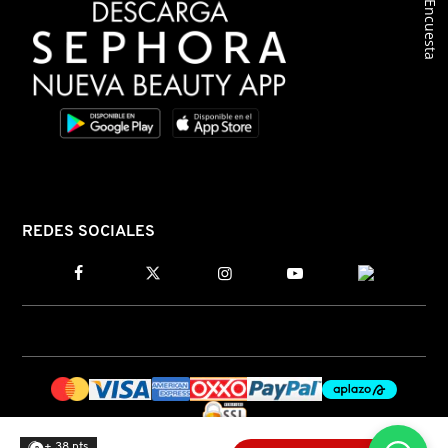
GUERLAIN
Encuesta
HUDA BEAUTY
HUGO BOSS
ICONIC LONDON
REDES SOCIALES
ILIA
INNISFREE
ISDIN
+ 38 pts