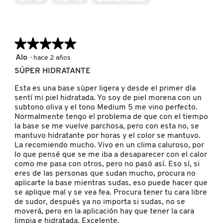
5
ñ
c
a
i
NUXE
.
ó
n
★★★★★
★★★★★
s
e
OLAPLEX
5
Alo
·
hace 2 años
a
de
SÚPER HIDRATANTE
b
5
r
estrellas.
OLLIE
Esta es una base súper ligera y desde el primer día
i
sentí mi piel hidratada. Yo soy de piel morena con un
r
subtono oliva y el tono Medium 5 me vino perfecto.
á
Normalmente tengo el problema de que con el tiempo
ONE SIZE
u
la base se me vuelve parchosa, pero con esta no, se
n
mantuvo hidratante por horas y el color se mantuvo.
c
La recomiendo mucho. Vivo en un clima caluroso, por
u
OUAI HAIRCARE
lo que pensé que se me iba a desaparecer con el calor
a
como me pasa con otros, pero no pasó así. Eso sí, si
d
eres de las personas que sudan mucho, procura no
r
aplicarte la base mientras sudas, eso puede hacer que
PAI-SHAU
o
se aplique mal y se vea fea. Procura tener tu cara libre
d
de sudor, después ya no importa si sudas, no se
e
moverá, pero en la aplicación hay que tener la cara
d
PATCHOLOGY
limpia e hidratada. Excelente.