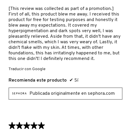
5
estrellas.
[This review was collected as part of a promotion.]
First of all, this product blew me away. I received this
REDKEN
product for free for testing purposes and honestly it
blew away my expectations. It covered my
hyperpigmentation and dark spots very well, I was
pleasantly relieved. Aside from that, it didn't have any
SARELLY
chemical smells, which I was very weary of. Lastly, it
didn't flake with my skin. At times, with other
foundations, this has irritatingly happened to me, but
SEPHORA COLLECTION
this one didn't! I definitely recommend it.
Traducir con Google
SEPHORA FAVORITES
Recomienda este producto
✔
Sí
Publicada originalmente en sephora.com
SHARK
SHISEIDO
★★★★★
★★★★★