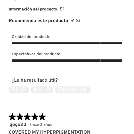
i
á
Sí
Información del producto
l
PATRICK TA
o
Recomienda este producto
✔
Sí
g
o
.
PEACE OUT SKINCARE
Calidad del producto
Calidad
del
Expectativas del producto
PETER THOMAS ROTH
producto,
5
Expectativas
de
del
PHLUR
5
producto,
¿Le ha resultado útil?
5
de
Sí ·
0
No ·
0
Denunciar
5
PRADA
RABANNE
★★★★★
★★★★★
5
gogo23
·
hace 3 años
de
COVERED MY HYPERPIGMENTATION
RARE BEAUTY