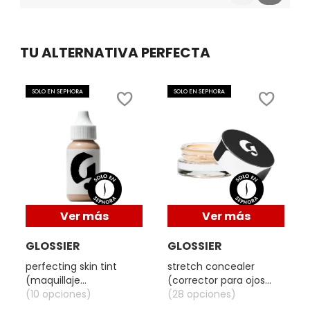
Reviews
Reviews
VERSACE
TU ALTERNATIVA PERFECTA
YVES SAINT LAURENT
SOLO EN SEPHORA
SOLO EN SEPHORA
Ver más
Ver más
GLOSSIER
GLOSSIER
perfecting skin tint
stretch concealer
(maquillaje
(corrector para ojos
perfeccionador para
(10 opciones)
con cobertura efecto
(28 opciones)
rostro)
hidratante)