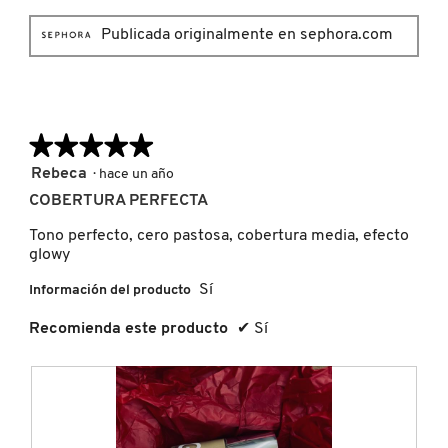
LIVING PROOF
Publicada originalmente en sephora.com
MAC COSMETICS
★★★★★
★★★★★
MAISON LOUIS MARIE
5
Rebeca
·
hace un año
de
COBERTURA PERFECTA
5
MAKEUP BY MARIO
estrellas.
Tono perfecto, cero pastosa, cobertura media, efecto
glowy
Sí
Información del producto
MARC JACOBS PERFUMES
Recomienda este producto
✔
Sí
MEDICUBE
MONTBLANC