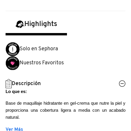
N
BEAUTY OF JOSEON
BRONCEADORES Y
O
AUTOBRONCEADORES
Highlights
BENEFIT COSMETICS
P
TRATAMIENTOS PARA LABIOS
Q
BILLIE EILISH
Solo en Sephora
R
HERRAMIENTAS DE ALTA
Nuestros Favoritos
TECNOLOGÍA
BIODANCE
S
T
SETS DE VALOR & PARA
Descripción
BRIOGEO
REGALAR
Lo que es:
U
Base de maquillaje hidratante en gel-crema que nutre la piel y
BUMBLE AND BUMBLE
V
TAMAÑOS DE VIAJE
proporciona una cobertura ligera a media con un acabado
natural.
W
BURBERRY
BAÑO Y CUERPO
Lo que hace:
Ver Más