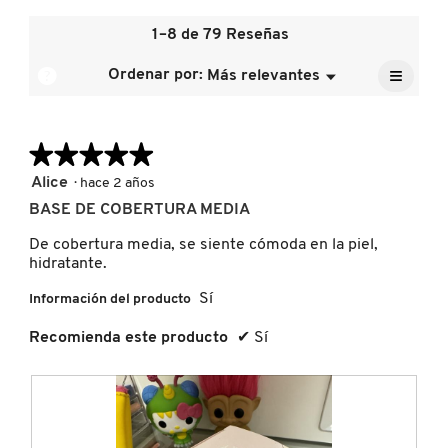
de
valor
4
la
de
1–8 de 79 Reseñas
de
calific
la
5.
FRESH
media
≡
calific
?
Ordenar por:
Más relevantes
Menú
es
▼
media
Al
5
pulsar
es
de
el
GIORGIO ARMANI
5
siguien
5.
de
★★★★★
★★★★★
botón
se
5.
actuali
5
Alice
·
hace 2 años
GIVENCHY
el
de
conten
BASE DE COBERTURA MEDIA
5
que
hay
estrellas.
De cobertura media, se siente cómoda en la piel,
a
GLOSSIER
contin
hidratante.
Sí
Información del producto
GLOW RECIPE
Recomienda este producto
✔
Sí
GUCCI