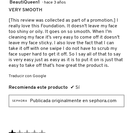
SKIN 1004
5
BeautiQueen1
·
hace 3 años
de
VERY SMOOTH
5
estrellas.
[This review was collected as part of a promotion.] I
SMASHBOX
really love this Foundation. It doesn't leave my face
too shiny or oily. It goes on so smooth. When I'm
cleaning my face it's very easy to come off it doesn't
SOL DE JANEIRO
leave my face sticky. I also love the fact that I can
take it off with one swipe I do not have to scrub my
face super hard to get it off. So I say all of that to say
SUPERGOOP!
is very easy just as easy as it is to put it on is just that
easy to take off that's how great the product is.
Traducir con Google
THE INKEY LIST
Recomienda este producto
✔
Sí
THE ORDINARY
Publicada originalmente en sephora.com
TOCOBO