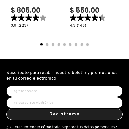
$ 805.00
$ 550.00
★★★★★
★★★★★
★★★★★
★★★★★
3.9
4.3
3.9
(223)
4.3
(143)
constructor.search.bazaarvoice.read.label
constructor.search.bazaarvoice.read.la
PERFECTING
STRETCH
read.label
SKIN
CONCEALER
TINT
(CORRECTOR
(MAQUILLAJE
PARA
PERFECCIONADOR
OJOS
PARA
CON
ROSTRO)
COBERTURA
EFECTO
HIDRATANTE)
Suscríbete para recibir nuestro boletín y promociones
en tu correo electrónico
Registrame
¿Quieres entender cómo trata Sephora tus datos personales?