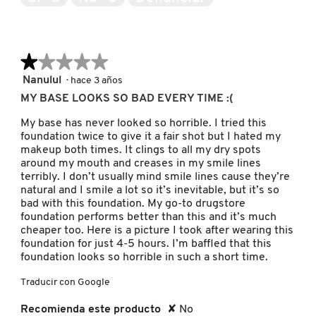
5
i
KYLIE COSMETICS
á
l
o
★★★★★
★★★★★
KYLIE JENNER FRAGRANCES
g
o
1
Nanulul
·
hace 3 años
.
de
MY BASE LOOKS SO BAD EVERY TIME :(
5
L'ORÉAL PROFESSIONNEL
estrellas.
My base has never looked so horrible. I tried this
foundation twice to give it a fair shot but I hated my
makeup both times. It clings to all my dry spots
LANCÔME
around my mouth and creases in my smile lines
terribly. I don’t usually mind smile lines cause they’re
natural and I smile a lot so it’s inevitable, but it’s so
LANEIGE
bad with this foundation. My go-to drugstore
foundation performs better than this and it’s much
cheaper too. Here is a picture I took after wearing this
foundation for just 4-5 hours. I’m baffled that this
LAURA MERCIER
foundation looks so horrible in such a short time.
Traducir con Google
LILASH
Recomienda este producto
✘
No