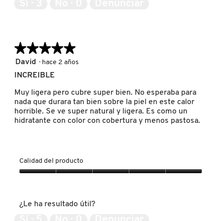
Sí ·
3
No ·
0
Denunciar
e
c
IT COSMETICS
5
ñ
c
a
i
.
ó
JEAN PAUL GAULTIER
n
★★★★★
★★★★★
s
e
5
David
·
hace 2 años
a
de
JULIETTE HAS A GUN
INCREIBLE
b
5
r
estrellas.
Muy ligera pero cubre super bien. No esperaba para
i
nada que durara tan bien sobre la piel en este calor
K18
r
horrible. Se ve super natural y ligera. Es como un
á
hidratante con color con cobertura y menos pastosa.
u
n
KAYALI
c
u
Calidad del producto
a
KÉRASTASE
d
Calidad
r
del
o
producto,
d
KIEHL’S
¿Le ha resultado útil?
5
e
de
d
Sí ·
5
No ·
0
Denunciar