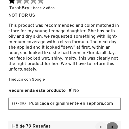
★★★★★
★★★★★
TOM FORD
1
TarahBry
·
hace 2 años
de
NOT FOR US
5
TONYMOLY
estrellas.
This product was recommended and color matched in
store for my young teenage daughter. She has both
oily and dry skin. we requested something with light-
TOO FACED
medium coverage with a clean formula. The next day
she applied and it looked "dewy" at first. within an
hour, she looked like she had been in Florida all day.
her face looked wet, shiny, melty. this was clearly not
TRULY BEAUTY
the right product for her. We will have to return this
unfortunately.
TWEEZERMAN
Traducir con Google
Recomienda este producto
✘
No
URBAN DECAY
Publicada originalmente en sephora.com
VALENTINO
1–8 de 79 Reseñas
Anterior
◄
Siguient
►