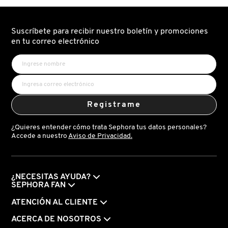
IT COSMETICS
Suscríbete para recibir nuestro boletín y promociones
JEAN PAUL GAULTIER
en tu correo electrónico
JULIETTE HAS A GUN
Registrame
K18
¿Quieres entender cómo trata Sephora tus datos personales?
Accede a nuestro
Aviso de Privacidad.
KAYALI
KÉRASTASE
¿NECESITAS AYUDA?
SEPHORA FAN
ATENCIÓN AL CLIENTE
KIEHL’S
ACERCA DE NOSOTROS