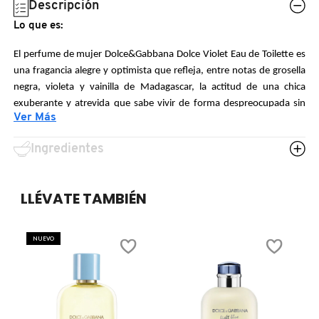
Descripción
N
BEAUTY OF JOSEON
BRONCEADORES Y
Lo que es:
O
AUTOBRONCEADORES
El perfume de mujer Dolce&Gabbana Dolce Violet Eau de Toilette es
BENEFIT COSMETICS
una fragancia alegre y optimista que refleja, entre notas de grosella
P
negra, violeta y vainilla de Madagascar, la actitud de una chica
TRATAMIENTOS PARA LABIOS
exuberante y atrevida que sabe vivir de forma despreocupada sin
Q
BILLIE EILISH
Ver Más
perder de vista sus objetivos.
R
HERRAMIENTAS DE ALTA
Género:
Ingredientes
TECNOLOGÍA
BIODANCE
S
Mujer
LLÉVATE TAMBIÉN
T
SETS DE VALOR & PARA
Familia de la fragancia:
BRIOGEO
REGALAR
Floral
U
NUEVO
BUMBLE AND BUMBLE
Aroma:
V
TAMAÑOS DE VIAJE
Floral
W
BURBERRY
Notas:
BAÑO Y CUERPO