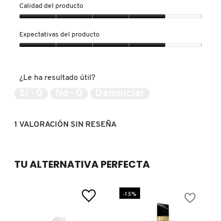
Calidad del producto
Calidad
FRESH
del
Expectativas del producto
producto,
4
Expectativas
de
del
GIORGIO ARMANI
5
producto,
¿Le ha resultado útil?
4
de
Sí ·
0
No ·
0
Denunciar
GIVENCHY
5
1 VALORACIÓN SIN RESEÑA
GLOSSIER
GLOW RECIPE
TU ALTERNATIVA PERFECTA
GUCCI
-15%