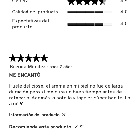
★★★★★
★★★★★
General
4.5
El
valor
Calida
Calidad del producto
4.0
de
del
DRUNK ELEPHANT
Expect
la
Expectativas del
produc
4.0
del
calific
producto
El
produc
media
valor
El
DYSON
es
de
valor
4.5
la
de
de
calific
la
5.
★★★★★
★★★★★
media
E.L.F. COSMETICS
calific
es
media
5
Brenda Méndez
·
hace 2 años
4
es
de
de
ME ENCANTÓ
E.L.F. SKIN
4
5
5.
de
estrellas.
Huele delicioso, el aroma en mi piel no fue de larga
5.
duración pero sí me dura un buen tiempo antes de
ESTÉE LAUDER
retocarlo. Además la botella y tapa es súper bonita. Lo
amé 🩷
Sí
Información del producto
FENTY BEAUTY
Recomienda este producto
✔
Sí
FENTY SKIN