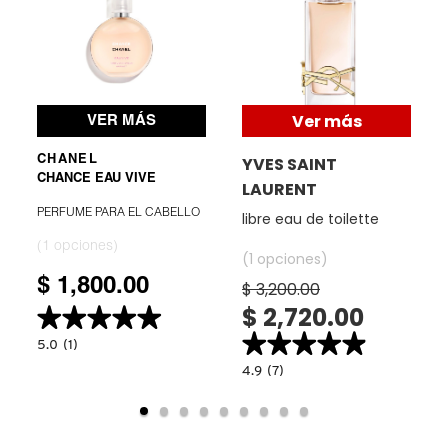
GUERLAIN
HUDA BEAUTY
Ver más
VER MÁS
HUGO BOSS
YVES SAINT
CHANEL
CHANCE EAU VIVE
LAURENT
ICONIC LONDON
PERFUME PARA EL CABELLO
libre eau de toilette
(1 opciones)
(1 opciones)
ILIA
$ 1,800.00
$ 3,200.00
$ 2,720.00
★★★★★
★★★★★
INNISFREE
★★★★★
★★★★★
5.0
5.0
(1)
constructor.search.bazaarvoice.read.label
read.label
PERFUME
4.9
4.9
(7)
PARA
constructor.search.bazaarvoice.read.la
ISDIN
EL
LIBRE
CABELLO
EAU
DE
TOILETTE