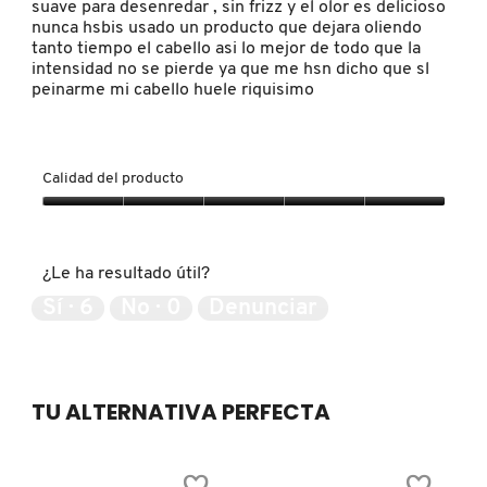
suave para desenredar , sin frizz y el olor es delicioso
5.
nunca hsbis usado un producto que dejara oliendo
tanto tiempo el cabello asi lo mejor de todo que la
FRESH
intensidad no se pierde ya que me hsn dicho que sl
peinarme mi cabello huele riquisimo
GIORGIO ARMANI
Calidad del producto
GIVENCHY
Calidad
del
producto,
¿Le ha resultado útil?
5
GLOSSIER
de
Sí ·
6
No ·
0
Denunciar
5
GLOW RECIPE
TU ALTERNATIVA PERFECTA
GUCCI