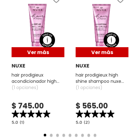
GUERLAIN
HUDA BEAUTY
HUGO BOSS
Ver más
Ver más
ICONIC LONDON
NUXE
NUXE
hair prodigieux
hair prodigieux high
acondicionador high
shine shampoo nuxe
ILIA
shine nuxe
(1 opciones)
(shampoo nutritivo
(1 opciones)
(acondicionador
para un brillo sublime)
nutritivo para un brillo
$ 745.00
$ 565.00
INNISFREE
sublime)
★★★★★
★★★★★
★★★★★
★★★★★
5.0
5.0
5.0
(1)
5.0
(2)
ISDIN
read.label
constructor.search.bazaarvoice.read.label
constructor.search.bazaarvoice.read.la
HAIR
HAIR
PRODIGIEUX
PRODIGIEUX
ACONDICIONADOR
HIGH