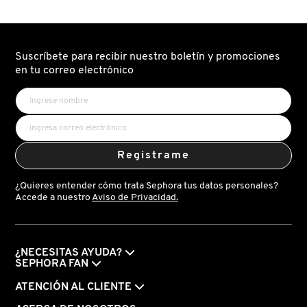
HIGH
SHINE
IT COSMETICS
SHINE
SHAMPOO
NUXE
NUXE
(ACONDICIONADOR
(SHAMPOO
NUTRITIVO
NUTRITIVO
PARA
PARA
JEAN PAUL GAULTIER
Suscríbete para recibir nuestro boletín y promociones
UN
UN
BRILLO
BRILLO
en tu correo electrónico
SUBLIME)
SUBLIME)
JULIETTE HAS A GUN
K18
Registrame
¿Quieres entender cómo trata Sephora tus datos personales?
KAYALI
Accede a nuestro
Aviso de Privacidad.
KÉRASTASE
¿NECESITAS AYUDA?
SEPHORA FAN
KIEHL’S
ATENCIÓN AL CLIENTE