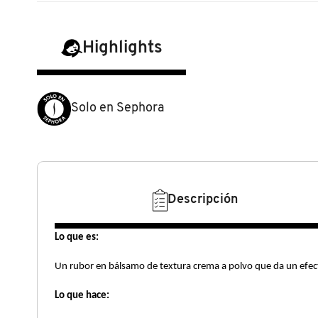
N
BEAUTY OF JOSEON
BRONCEADORES Y
O
AUTOBRONCEADORES
Highlights
BENEFIT COSMETICS
P
TRATAMIENTOS PARA LABIOS
Q
Solo en Sephora
BILLIE EILISH
R
HERRAMIENTAS DE ALTA
TECNOLOGÍA
BIODANCE
S
Descripción
T
SETS DE VALOR & PARA
BRIOGEO
REGALAR
U
Lo que es:
BUMBLE AND BUMBLE
V
TAMAÑOS DE VIAJE
Un rubor en bálsamo de textura crema a polvo que da un efecto
W
Lo que hace:
BURBERRY
BAÑO Y CUERPO