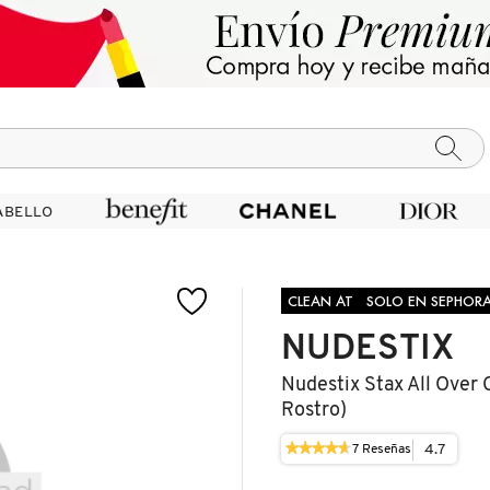
ABELLO
ABELLO
CLEAN AT
SOLO EN SEPHOR
NUDESTIX
Nudestix Stax All Over
Rostro)
★★★★★
★★★★★
4.7
7
Reseñas
Esta
4.7
acción
de