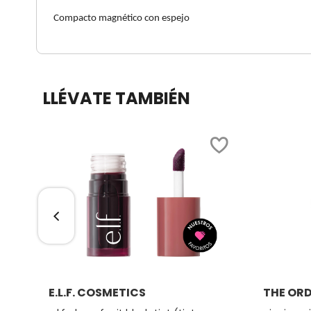
Compacto magnético con espejo
DRUNK ELEPHANT
DYSON
LLÉVATE TAMBIÉN
E.L.F. COSMETICS
E.L.F. SKIN
ESTÉE LAUDER
FENTY BEAUTY
Ver más
E.L.F. COSMETICS
THE OR
FENTY SKIN