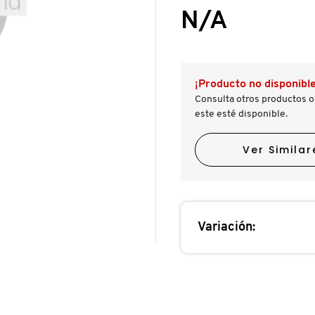
le
5
N/A
llevará
estrellas.
a
Leer
reseñas.
reseñas
de
NUDESTIX
STAX
¡Producto no disponible
ALL
OVER
Consulta otros productos o
COLOR
este esté disponible.
BLUSH
BALM
(RUBOR
Ver Similar
EN
CREMA
PARA
ROSTRO)
Variación: