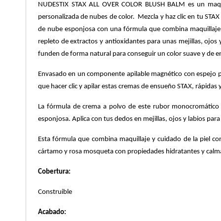
NUDESTIX STAX ALL OVER COLOR BLUSH BALM es un maquillaj
X
personalizada de nubes de color. Mezcla y haz clic en tu STAX p
CALVIN KLEIN
INGREDIENTES ACTIVOS DE
Y
de nube esponjosa con una fórmula que combina maquillaje y
SKINCARE
repleto de extractos y antioxidantes para unas mejillas, ojos
CAROLINA HERRERA
Z
funden de forma natural para conseguir un color suave y de e
#
Envasado en un componente apilable magnético con espejo para
CAUDALIE
que hacer clic y apilar estas cremas de ensueño STAX, rápidas y 
La fórmula de crema a polvo de este rubor monocromático s
CHANEL
esponjosa. Aplica con tus dedos en mejillas, ojos y labios para
Esta fórmula que combina maquillaje y cuidado de la piel cont
CHARLOTTE TILBURY
cártamo y rosa mosqueta con propiedades hidratantes y calman
Cobertura:
CLARINS
Construible
CLINIQUE
Acabado: