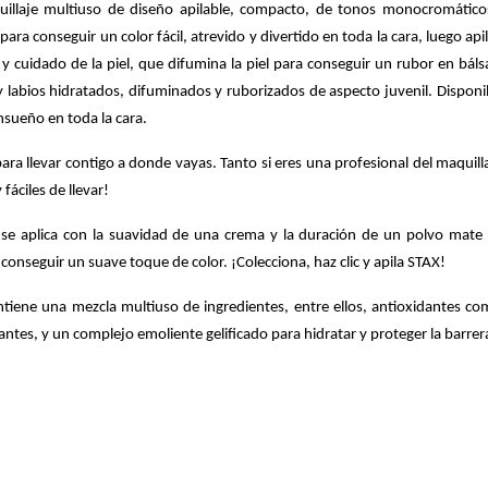
e multiuso de diseño apilable, compacto, de tonos monocromáticos na
ara conseguir un color fácil, atrevido y divertido en toda la cara, luego api
 cuidado de la piel, que difumina la piel para conseguir un rubor en bá
 y labios hidratados, difuminados y ruborizados de aspecto juvenil. Disponi
nsueño en toda la cara.
 llevar contigo a donde vayas. Tanto si eres una profesional del maquilla
fáciles de llevar!
e aplica con la suavidad de una crema y la duración de un polvo mate 
 conseguir un suave toque de color. ¡Colecciona, haz clic y apila STAX!
iene una mezcla multiuso de ingredientes, entre ellos, antioxidantes como 
tes, y un complejo emoliente gelificado para hidratar y proteger la barrer