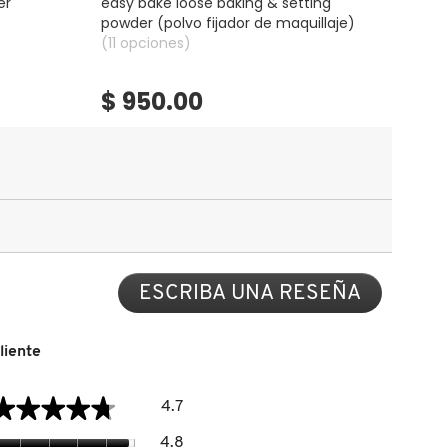
er
easy bake loose baking & setting
benet
powder (polvo fijador de maquillaje)
(11 opciones)
(3 op
$ 950.00
$ 
ESCRIBA UNA RESEÑA
.
Con
esta
acción
liente
se
abrirá
General,
★★★★★
★★★★★
un
4.7
El
cuadro
valor
Calidad
de
4.8