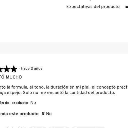
eseñas con 4 estrellas.
ccionar para filtrar reseñas con 4 estrellas.
Expectativas del producto
eseñas con 3 estrellas.
ccionar para filtrar reseñas con 3 estrellas.
eseñas con 2 estrellas.
ccionar para filtrar reseñas con 2 estrellas.
señas con 1 estrella.
ccionar para filtrar reseñas con 1 estrella.
★★★
★★★
·
hace 2 años
TÓ MUCHO
o la formula, el tono, la duración en mi piel, el concepto practi
aiga espejo. Solo no me encantó la cantidad del producto.
No
ón del producto
nda este producto
✘
No