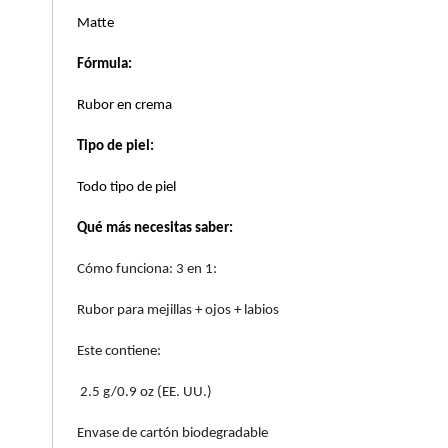
Matte
COMMODITY
Fórmula:
Rubor en crema
DERMALOGICA
Tipo de piel:
DIOR
Todo tipo de piel
Qué más necesitas saber:
DIOR BACKSTAGE
Cómo funciona: 3 en 1:
DOLCE&GABBANA
Rubor para mejillas + ojos + labios
Este contiene:
DR. DENNIS GROSS SKINCARE
2.5 g/0.9 oz (EE. UU.)
Envase de cartón biodegradable
DR. JART+