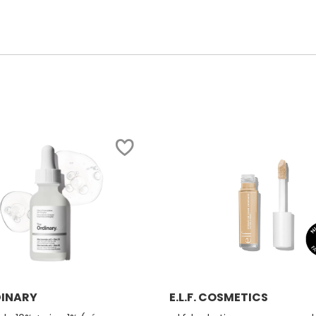
Ver más
Ver más
DINARY
E.L.F. COSMETICS