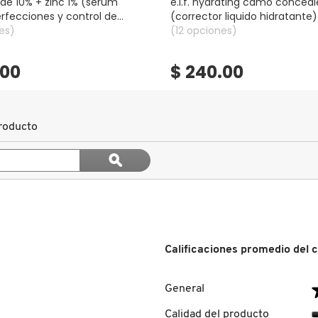
de 10% + zinc 1% (sérum
e.l.f. hydrating camo conceal
rfecciones y control de
(corrector liquido hidratante)
es)
(12 opciones)
.00
$ 240.00
roducto
Buscar
ϙ
temas
Buscar
y
reseñas
Calificaciones promedio del c
General
eseñas con 5 estrellas.
ccionar para filtrar reseñas con 5 estrellas.
Calidad del producto