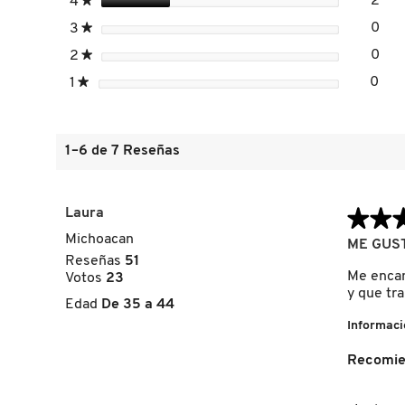
estrellas
2
4
★
2 r
Sele
PARA
GUERLAIN
ROSTRO)
estrellas
0
3
★
0 r
Sele
estrellas
0
2
★
0 r
Sele
HUDA BEAUTY
estrellas
0
1
★
0 re
Sele
HUGO BOSS
1–6 de 7 Reseñas
ICONIC LONDON
Laura
★★
★★
Michoacan
ILIA
5
ME GUS
de
Reseñas
51
5
Me encant
Votos
23
estrellas.
y que tr
INNISFREE
Edad
De 35 a 44
Informaci
ISDIN
Recomie