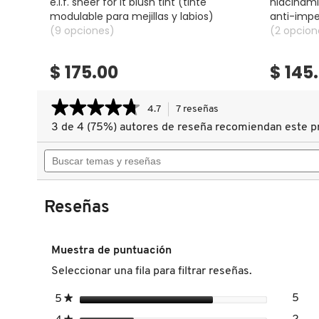
e.l.f. sheer for it blush tint (tinte
niacinami
modulable para mejillas y labios)
anti-impe
(9 opciones)
poros)
(2 opcion
FRESH
$ 175.00
$ 145
GIORGIO ARMANI
★★★★★
★★★★★
4.7
7 reseñas
Esta
acción
3 de 4 (75%) autores de reseña recomiendan este p
4.7
GIVENCHY
le
de
Buscar
llevará
5
estrellas.
temas
a
Leer
y
reseñas.
GLOSSIER
reseñas
reseñas
de
Reseñas
NUDESTIX
STAX
GLOW RECIPE
ALL
OVER
Muestra de puntuación
COLOR
BLUSH
Seleccionar una fila para filtrar reseñas.
GUCCI
BALM
(RUBOR
estrellas
5
EN
5
★
5 r
Sele
CREMA