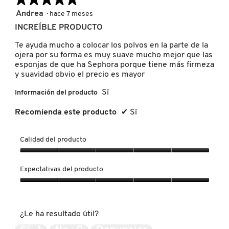
GUERLAIN
5
Andrea
·
hace 7 meses
de
INCREÍBLE PRODUCTO
5
HUDA BEAUTY
estrellas.
Te ayuda mucho a colocar los polvos en la parte de la
ojera por su forma es muy suave mucho mejor que las
esponjas de que ha Sephora porque tiene más firmeza
HUGO BOSS
y suavidad obvio el precio es mayor
Sí
Información del producto
ICONIC LONDON
Recomienda este producto
✔
Sí
ILIA
Calidad del producto
Calidad
del
INNISFREE
Expectativas del producto
producto,
5
Expectativas
de
del
ISDIN
5
producto,
¿Le ha resultado útil?
5
de