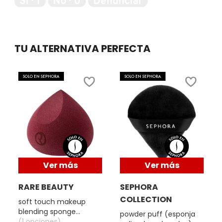
Sí ·
1
No ·
0
Denunciar
5
IT COSMETICS
JEAN PAUL GAULTIER
TU ALTERNATIVA PERFECTA
JULIETTE HAS A GUN
SOLO EN SEPHORA
SOLO EN SEPHORA
K18
KAYALI
Ver más
Ver más
KÉRASTASE
RARE BEAUTY
SEPHORA
COLLECTION
soft touch makeup
KIEHL’S
o
blending sponge
powder puff (esponja
(esponja de maquillaje)
(1 opciones)