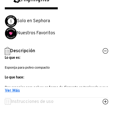
N
BEAUTY OF JOSEON
BRONCEADORES Y
O
AUTOBRONCEADORES
Solo en Sephora
BENEFIT COSMETICS
P
TRATAMIENTOS PARA LABIOS
Nuestros Favoritos
Q
BILLIE EILISH
R
HERRAMIENTAS DE ALTA
Descripción
TECNOLOGÍA
BIODANCE
Lo que es:
S
Esponja para polvo compacto
T
SETS DE VALOR & PARA
BRIOGEO
REGALAR
Lo que hace:
U
Dos esponjas para polvos en forma de diamante en terciopelo suave
BUMBLE AND BUMBLE
Ver Más
al tacto que combinan perfectamente con la fórmula de polvos
V
TAMAÑOS DE VIAJE
compactos y sueltos para una aplicación suave, uniforme y precisa.
Instrucciones de uso
W
BURBERRY
Tipo de piel:
BAÑO Y CUERPO