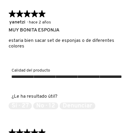
pulsar
es
de
el
5
siguien
5.
de
★★★★★
★★★★★
botón
se
5.
FRESH
actuali
5
yanetzi
·
hace 2 años
el
de
conten
MUY BONITA ESPONJA
5
que
hay
GIORGIO ARMANI
estrellas.
estaria bien sacar set de esponjas o de diferentes
a
contin
colores
GIVENCHY
Calidad del producto
GLOSSIER
Calidad
del
producto,
GLOW RECIPE
¿Le ha resultado útil?
5
de
Sí ·
27
No ·
12
Denunciar
5
GUCCI
★★★★★
★★★★★