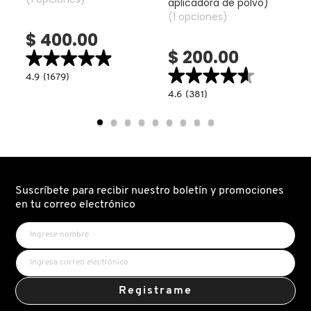
aplicadora de polvo)
(1 opciones)
KYLIE COSMETICS
$ 400.00
$ 200.00
★★★★★
★★★★★
KYLIE JENNER FRAGRANCES
★★★★★
★★★★★
4.9
4.9
(1679)
read.label
constructor.search.bazaarvoice.read.label
4.6
SOFT
4.6
(381)
constructor.search.bazaarvoice.read.la
TOUCH
L'ORÉAL PROFESSIONNEL
POWDER
MAKEUP
PUFF
BLENDING
(ESPONJA
SPONGE
APLICADORA
(ESPONJA
DE
DE
LANCÔME
POLVO)
MAQUILLAJE)
Suscríbete para recibir nuestro boletín y promociones
LANEIGE
en tu correo electrónico
LAURA MERCIER
LILASH
Registrame