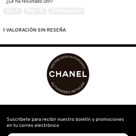
¿Le ha resultado útil?
5
IT COSMETICS
de
Sí ·
1
No ·
0
Denunciar
5
JEAN PAUL GAULTIER
1 VALORACIÓN SIN RESEÑA
JULIETTE HAS A GUN
K18
KAYALI
KÉRASTASE
Suscríbete para recibir nuestro boletín y promociones
KIEHL’S
en tu correo electrónico