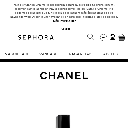
Para disfrutar de una mejor experiencia dentro nuestro sitio Sephora.com.mx,
recomendamos abrirlo en navegadores como Firefox, Safari o Chrome. No
podemos garantizar que funcionará de la manera más óptima usando otro
navegador web. Al continuar navegando en este sitio, aceptas el uso de cookies.
Más información
.
Acepto
MAQUILLAJE
SKINCARE
FRAGANCIAS
CABELLO
SEPHORA COLLECTION
Fragancias
Maquillaje
Skincare
Cabello
Marcas
VER
VER
VER
VER
VER
VER
A
ROSTRO
PRODUCTOS ESPECIALIZADOS
MUJER
SETS DE VALOR & PARA
MAQUILLAJE
ADIDAS
REGALAR
B
MEJILLAS
SKINCARE COREANO
HOMBRE
CUIDADO DE LA PIEL
AESTURA
C
TAMAÑOS DE VIAJE