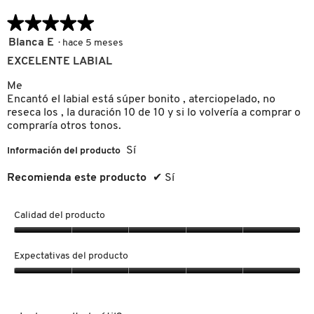
GUERLAIN
★★★★★
★★★★★
5
Blanca E
·
hace 5 meses
HUDA BEAUTY
de
EXCELENTE LABIAL
5
estrellas.
Me
HUGO BOSS
Encantó el labial está súper bonito , aterciopelado, no
reseca los , la duración 10 de 10 y si lo volvería a comprar o
compraría otros tonos.
ICONIC LONDON
Sí
Información del producto
Recomienda este producto
✔
Sí
ILIA
Calidad del producto
INNISFREE
Calidad
del
Expectativas del producto
producto,
ISDIN
5
Expectativas
de
del
5
producto,