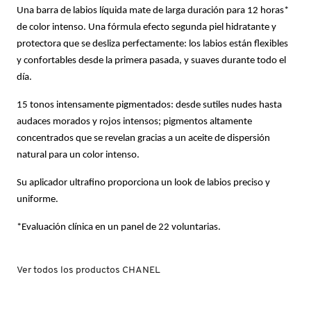
X
Una barra de labios líquida mate de larga duración para 12 horas*
CALVIN KLEIN
de color intenso. Una fórmula efecto segunda piel hidratante y
INGREDIENTES ACTIVOS DE
Y
protectora que se desliza perfectamente: los labios están flexibles
SKINCARE
y confortables desde la primera pasada, y suaves durante todo el
CAROLINA HERRERA
Z
día.
#
15 tonos intensamente pigmentados: desde sutiles nudes hasta
CAUDALIE
audaces morados y rojos intensos; pigmentos altamente
concentrados que se revelan gracias a un aceite de dispersión
natural para un color intenso.
CHANEL
Su aplicador ultrafino proporciona un look de labios preciso y
uniforme.
CHARLOTTE TILBURY
*Evaluación clínica en un panel de 22 voluntarias.
CLARINS
Ver todos los productos CHANEL
CLINIQUE