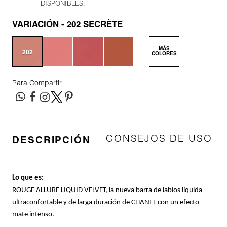
DISPONIBLES.
N
BEAUTY OF JOSEON
BRONCEADORES Y
VARIACIÓN
202 SECRÈTE
O
AUTOBRONCEADORES
BENEFIT COSMETICS
MÁS
P
202
COLORES
secrète
TRATAMIENTOS PARA LABIOS
Q
BILLIE EILISH
Para Compartir
R
HERRAMIENTAS DE ALTA
TECNOLOGÍA
BIODANCE
S
CONSEJOS DE USO
DESCRIPCIÓN
T
SETS DE VALOR & PARA
BRIOGEO
REGALAR
U
Lo que es:
BUMBLE AND BUMBLE
V
TAMAÑOS DE VIAJE
ROUGE ALLURE LIQUID VELVET, la nueva barra de labios líquida
ultraconfortable y de larga duración de CHANEL con un efecto
W
BURBERRY
mate intenso.
BAÑO Y CUERPO