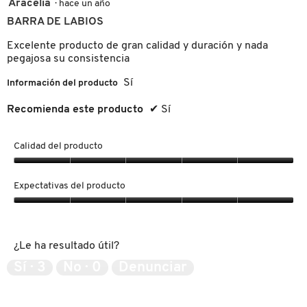
actu
5
Aracelia
·
hace un año
5.
el
de
cont
BARRA DE LABIOS
5
que
hay
estrellas.
FRESH
Excelente producto de gran calidad y duración y nada
a
cont
pegajosa su consistencia
Sí
Información del producto
GIORGIO ARMANI
Recomienda este producto
✔
Sí
GIVENCHY
Calidad del producto
Calidad
GLOSSIER
del
Expectativas del producto
producto,
5
Expectativas
GLOW RECIPE
de
del
5
producto,
¿Le ha resultado útil?
5
de
GUCCI
Sí ·
3
No ·
0
Denunciar
5