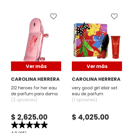
FRESH
GIORGIO ARMANI
GIVENCHY
Ver más
Ver más
GLOSSIER
CAROLINA HERRERA
CAROLINA HERRERA
212 heroes for her eau
very good girl elixir set
de parfum para dama
eau de parfum
GLOW RECIPE
(2 opciones)
(1 opciones)
$ 2,625.00
$ 4,025.00
GUCCI
★★★★★
★★★★★
4.9