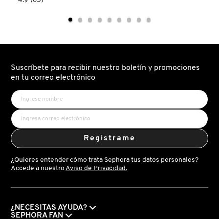
4.9
(65)
GUERLAIN
read.label
constructor.search.bazaarvoice.read.label
212
HEROES
FOR
HER
HUDA BEAUTY
EAU
DE
PARFUM
PARA
DAMA
HUGO BOSS
Suscríbete para recibir nuestro boletín y promociones
en tu correo electrónico
ICONIC LONDON
ILIA
Registrame
¿Quieres entender cómo trata Sephora tus datos personales?
INNISFREE
Accede a nuestro
Aviso de Privacidad.
ISDIN
¿NECESITAS AYUDA?
SEPHORA FAN