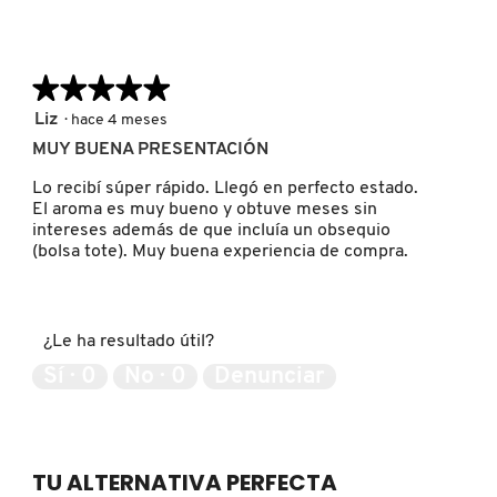
de
la
DRUNK ELEPHANT
calificación
media
★★★★★
★★★★★
es
5
Liz
·
hace 4 meses
5
DYSON
de
de
MUY BUENA PRESENTACIÓN
5
5.
estrellas.
Lo recibí súper rápido. Llegó en perfecto estado.
E.L.F. COSMETICS
El aroma es muy bueno y obtuve meses sin
intereses además de que incluía un obsequio
(bolsa tote). Muy buena experiencia de compra.
E.L.F. SKIN
¿Le ha resultado útil?
ESTÉE LAUDER
Sí ·
0
No ·
0
Denunciar
FENTY BEAUTY
TU ALTERNATIVA PERFECTA
FENTY SKIN