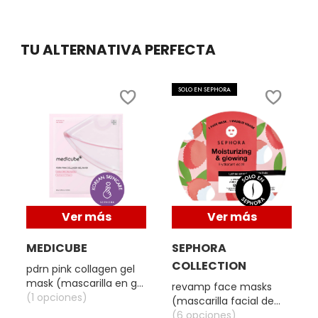
MOROCCANOIL
TU ALTERNATIVA PERFECTA
MOSCHINO
SOLO EN SEPHORA
MURAD
NARS
NATASHA DENONA
Ver más
Ver más
MEDICUBE
SEPHORA
NEST New York
COLLECTION
pdrn pink collagen gel
mask (mascarilla en gel
revamp face masks
con colágeno y adn de
(1 opciones)
(mascarilla facial de
NUDESTIX
salmón)
ácido hialurónico)
(6 opciones)