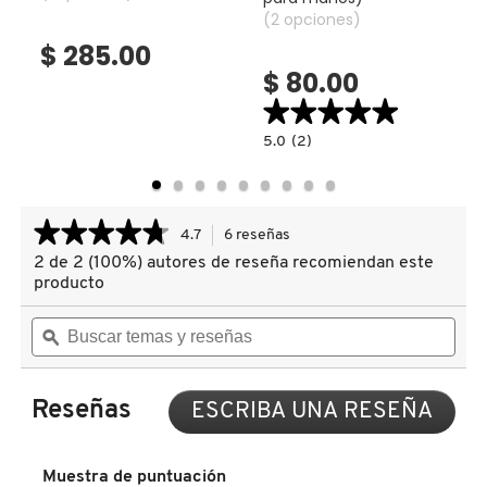
reafirmante)
(2 opciones)
$ 285.00
COMMODITY
$ 80.00
★★★★★
★★★★★
DERMALOGICA
read.label
5.0
5.0
(2)
constructor.search.bazaarvoice.read.la
HAND
MASKS
DIOR
(MASCARILLA
PARA
MANOS)
★★★★★
★★★★★
4.7
6 reseñas
Esta
acción
DIOR BACKSTAGE
2 de 2 (100%) autores de reseña recomiendan este
4.7
le
de
producto
llevará
5
estrellas.
Buscar
Busc
a
DOLCE&GABBANA
Leer
temas
ϙ
tema
reseñas.
reseñas
y
y
de
reseñas
rese
WATERMELON
DR. DENNIS GROSS SKINCARE
GLOW
Reseñas
ESCRIBA UNA RESEÑA
.
HYDRATING
Con
&
esta
SOOTHING
acci
JELLY
DR. JART+
Muestra de puntuación
SHEET