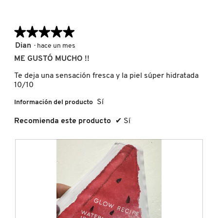
GUERLAIN
★★★★★
★★★★★
HUDA BEAUTY
5
Dian
·
hace un mes
de
ME GUSTÓ MUCHO !!
5
HUGO BOSS
estrellas.
Te deja una sensación fresca y la piel súper hidratada
10/10
ICONIC LONDON
Sí
Información del producto
Recomienda este producto
✔
Sí
ILIA
INNISFREE
ISDIN