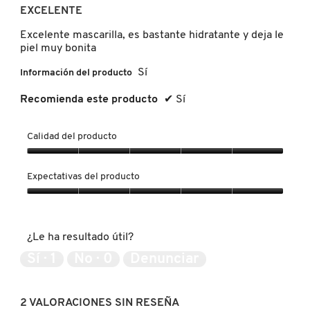
g
de
EXCELENTE
o
5
LIVING PROOF
.
estrellas.
Excelente mascarilla, es bastante hidratante y deja le
piel muy bonita
MAC COSMETICS
Sí
Información del producto
Recomienda este producto
✔
Sí
MAISON LOUIS MARIE
Calidad del producto
MAKEUP BY MARIO
Calidad
del
Expectativas del producto
producto,
5
Expectativas
MARC JACOBS PERFUMES
de
del
5
producto,
¿Le ha resultado útil?
5
MEDICUBE
de
Sí ·
1
No ·
0
Denunciar
5
MONTBLANC
2 VALORACIONES SIN RESEÑA