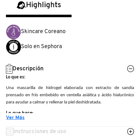
N
Highlights
BEAUTY OF JOSEON
BRONCEADORES Y
O
AUTOBRONCEADORES
BENEFIT COSMETICS
Skincare Coreano
P
TRATAMIENTOS PARA LABIOS
Q
Solo en Sephora
BILLIE EILISH
R
HERRAMIENTAS DE ALTA
TECNOLOGÍA
Descripción
BIODANCE
S
Lo que es:
T
Una mascarilla de hidrogel elaborada con extracto de sandía
SETS DE VALOR & PARA
BRIOGEO
prensado en frío embebido en centella asiática y ácido hialurónico
REGALAR
U
para ayudar a calmar y rellenar la piel deshidratada.
BUMBLE AND BUMBLE
Lo que hace:
V
TAMAÑOS DE VIAJE
Ver Más
Inspirada en la filosofía relajante del cuidado de la piel
W
BURBERRY
Instrucciones de uso
coreano, esta mascarilla está formulada con extracto de
BAÑO Y CUERPO