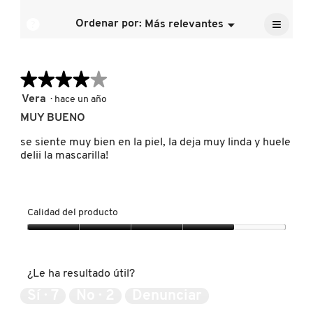
calific
la
5.
media
≡
calific
?
Ordenar por:
Más relevantes
Menú
es
▼
media
Al
4.5
FRESH
pulsar
es
de
el
5
siguien
5.
de
★★★★★
★★★★★
botón
se
5.
GIORGIO ARMANI
actuali
4
Vera
·
hace un año
el
de
conten
MUY BUENO
5
que
GIVENCHY
hay
estrellas.
se siente muy bien en la piel, la deja muy linda y huele
a
contin
delii la mascarilla!
GLOSSIER
Calidad del producto
GLOW RECIPE
Calidad
del
producto,
GUCCI
¿Le ha resultado útil?
4
de
Sí ·
7
No ·
2
Denunciar
5