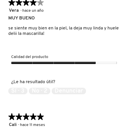
★★★★★
★★★★★
s
KYLIE COSMETICS
e
4
Vera
·
hace un año
a
de
MUY BUENO
b
5
KYLIE JENNER FRAGRANCES
r
estrellas.
se siente muy bien en la piel, la deja muy linda y huele
i
delii la mascarilla!
r
á
L'ORÉAL PROFESSIONNEL
u
n
Calidad del producto
c
LANCÔME
u
Calidad
a
del
d
producto,
r
LANEIGE
¿Le ha resultado útil?
4
o
de
d
Sí ·
3
No ·
2
Denunciar
5
e
LAURA MERCIER
d
i
á
★★★★★
★★★★★
l
LILASH
o
5
Cali
·
hace 11 meses