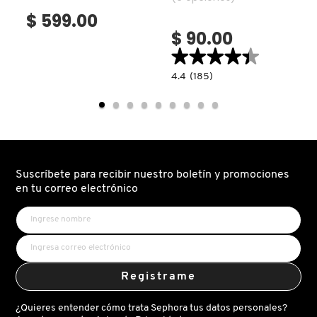
$ 599.00
$ 90.00
NUXE
★★★★★
★★★★★
read.label
4.4
4.4
(185)
OLAPLEX
constructor.search.bazaarvoice.read.la
REVAMP
FACE
MASKS
(MASCARILLA
OLLIE
FACIAL
DE
ÁCIDO
HIALURÓNICO)
ONE SIZE
Suscríbete para recibir nuestro boletín y promociones
en tu correo electrónico
OUAI HAIRCARE
PAI-SHAU
Registrame
¿Quieres entender cómo trata Sephora tus datos personales?
PATCHOLOGY