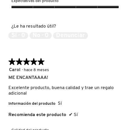
Expectativas del producto
producto,
KYLIE COSMETICS
5
Expectativas
de
del
5
producto,
KYLIE JENNER FRAGRANCES
¿Le ha resultado útil?
5
de
Sí ·
0
No ·
0
Denunciar
5
L'ORÉAL PROFESSIONNEL
★★★★★
★★★★★
LANCÔME
5
Carol
·
hace 8 meses
de
ME ENCANTAAAA!
5
LANEIGE
estrellas.
Excelente producto, buena calidad y trae un regalo
adicional
LAURA MERCIER
Sí
Información del producto
Recomienda este producto
✔
Sí
LILASH