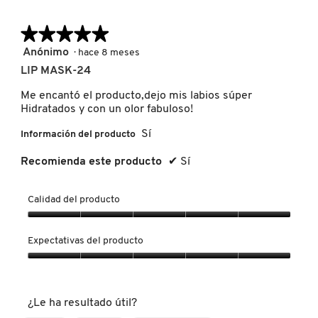
pulsar
es
de
el
4.9
siguien
5.
de
★★★★★
★★★★★
botón
se
5.
FRESH
actuali
5
Anónimo
·
hace 8 meses
el
de
conten
LIP MASK-24
5
que
GIORGIO ARMANI
hay
estrellas.
Me encantó el producto,dejo mis labios súper
a
Hidratados y con un olor fabuloso!
contin
Sí
Información del producto
GIVENCHY
Recomienda este producto
✔
Sí
GLOSSIER
Calidad del producto
Calidad
GLOW RECIPE
del
Expectativas del producto
producto,
5
Expectativas
GUCCI
de
del
5
producto,
¿Le ha resultado útil?
5