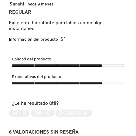
5
Sarahí
·
hace 9 meses
de
REGULAR
5
REDKEN
estrellas.
Excelente hidratante para labios como algo
instantáneo
Sí
SARELLY
Información del producto
SEPHORA COLLECTION
Calidad del producto
Calidad
del
Expectativas del producto
SEPHORA FAVORITES
producto,
4
Expectativas
de
del
5
producto,
SHARK
¿Le ha resultado útil?
4
de
Sí ·
0
No ·
0
Denunciar
5
SHISEIDO
6 VALORACIONES SIN RESEÑA