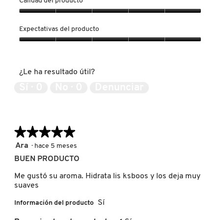
Calidad del producto
LIVING PROOF
Calidad
del
Expectativas del producto
producto,
5
Expectativas
MAC COSMETICS
de
del
5
producto,
¿Le ha resultado útil?
5
MAISON LOUIS MARIE
de
Sí ·
0
No ·
0
Denunciar
5
MAKEUP BY MARIO
★★★★★
★★★★★
MARC JACOBS PERFUMES
5
Ara
·
hace 5 meses
de
BUEN PRODUCTO
5
estrellas.
MEDICUBE
Me gustó su aroma. Hidrata lis ksboos y los deja muy
suaves
Sí
Información del producto
MONTBLANC