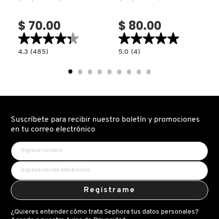
TOM FORD
$ 70.00
$ 80.00
★★★★★
★★★★★
★★★★★
★★★★★
TONYMOLY
4.3
5.0
4.3
(485)
5.0
(4)
constructor.search.bazaarvoice.read.label
constructor.search.bazaarvoice.read.la
EYE
MASCARILLA
MASK-
DE
TOO FACED
24
PIES
(MASCARILLA
(TRATAMIENTO
DE
HIDRATANTE
BIOCELULOSA
PARA
PARA
PIES)
TRULY BEAUTY
OJOS)
Suscríbete para recibir nuestro boletín y promociones
en tu correo electrónico
TWEEZERMAN
URBAN DECAY
Registrame
VALENTINO
¿Quieres entender cómo trata Sephora tus datos personales?