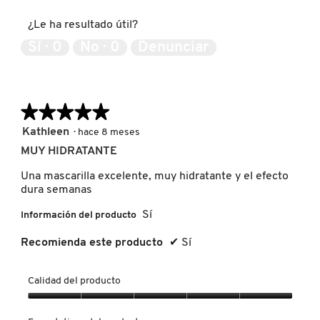
IT COSMETICS
5
producto,
¿Le ha resultado útil?
5
de
Sí ·
0
No ·
0
Denunciar
5
JEAN PAUL GAULTIER
JULIETTE HAS A GUN
★★★★★
★★★★★
5
Kathleen
·
hace 8 meses
de
K18
MUY HIDRATANTE
5
estrellas.
Una mascarilla excelente, muy hidratante y el efecto
dura semanas
KAYALI
Sí
Información del producto
Recomienda este producto
✔
Sí
KÉRASTASE
Calidad del producto
KIEHL’S
Calidad
del