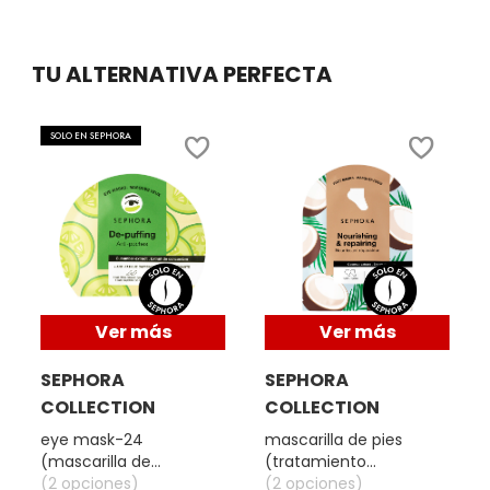
SKIN 1004
TU ALTERNATIVA PERFECTA
SMASHBOX
SOLO EN SEPHORA
SOL DE JANEIRO
SUPERGOOP!
THE INKEY LIST
Ver más
Ver más
THE ORDINARY
SEPHORA
SEPHORA
COLLECTION
COLLECTION
TOCOBO
eye mask-24
mascarilla de pies
(mascarilla de
(tratamiento
biocelulosa para ojos)
(2 opciones)
hidratante para pies)
(2 opciones)