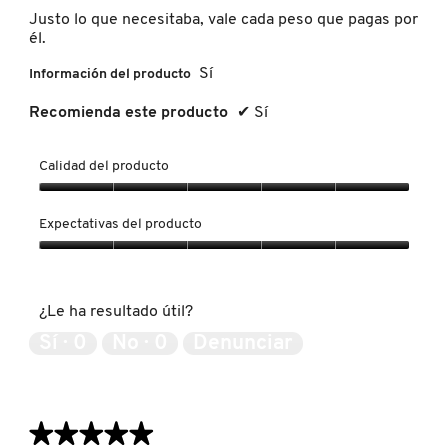
estrellas.
Justo lo que necesitaba, vale cada peso que pagas por
él.
PATRICK TA
Sí
Información del producto
Recomienda este producto
✔
Sí
PEACE OUT SKINCARE
Calidad del producto
PETER THOMAS ROTH
Calidad
del
Expectativas del producto
producto,
PHLUR
5
Expectativas
de
del
5
producto,
¿Le ha resultado útil?
5
PRADA
de
Sí ·
0
No ·
0
Denunciar
5
RABANNE
★★★★★
★★★★★
RARE BEAUTY