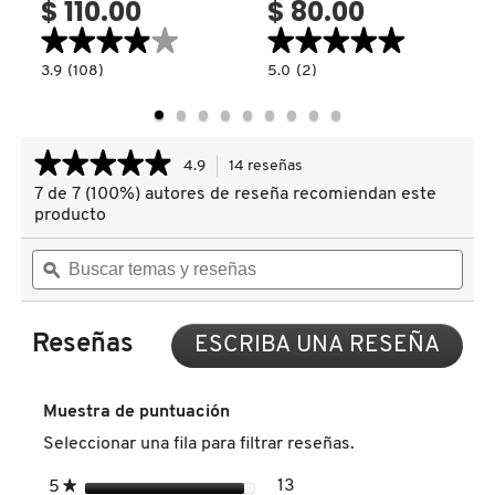
$ 110.00
$ 80.00
★★★★★
★★★★★
★★★★★
★★★★★
COMMODITY
read.label
3.9
5.0
3.9
(108)
5.0
(2)
constructor.search.bazaarvoice.read.label
constructor.search.bazaarvoice.read.la
TRANSFORMATION
HAND
GLOW
MASKS
DERMALOGICA
MASK
(MASCARILLA
(MASCARILLA
PARA
FACIAL)
MANOS)
★★★★★
★★★★★
4.9
14 reseñas
Esta
acción
DIOR
7 de 7 (100%) autores de reseña recomiendan este
4.9
le
de
producto
llevará
5
estrellas.
Buscar
Busc
a
DIOR BACKSTAGE
Leer
temas
ϙ
tema
reseñas.
reseñas
y
y
de
reseñas
rese
LIP
MASK-
DOLCE&GABBANA
Reseñas
ESCRIBA UNA RESEÑA
.
24
Con
(MASCARILLA
esta
LABIAL)
acci
DR. DENNIS GROSS SKINCARE
Muestra de puntuación
se
Seleccionar una fila para filtrar reseñas.
abrir
un
DR. JART+
estrellas
13
5
★
13 reseñas con 5 estrella
Seleccionar para filtrar r
cuad