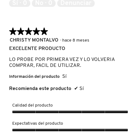
de
GUERLAIN
Sí ·
0
No ·
0
Denunciar
5
HUDA BEAUTY
★★★★★
★★★★★
5
CHRISTY MONTALVO
·
hace 8 meses
HUGO BOSS
de
EXCELENTE PRODUCTO
5
estrellas.
LO PROBE POR PRIMERA VEZ Y LO VOLVERIA
ICONIC LONDON
COMPRAR, FACIL DE UTILIZAR.
Sí
Información del producto
ILIA
Recomienda este producto
✔
Sí
INNISFREE
Calidad del producto
Calidad
del
Expectativas del producto
ISDIN
producto,
5
Expectativas
de
del