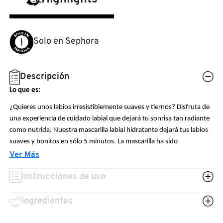
N
BEAUTY OF JOSEON
BRONCEADORES Y
O
AUTOBRONCEADORES
Solo en Sephora
BENEFIT COSMETICS
P
TRATAMIENTOS PARA LABIOS
Q
Descripción
BILLIE EILISH
Lo que es:
R
HERRAMIENTAS DE ALTA
¿Quieres unos labios irresistiblemente suaves y tiernos? Disfruta de
TECNOLOGÍA
BIODANCE
S
una experiencia de cuidado labial que dejará tu sonrisa tan radiante
como nutrida. Nuestra mascarilla labial hidratante dejará tus labios
T
SETS DE VALOR & PARA
suaves y bonitos en sólo 5 minutos. La mascarilla ha sido
BRIOGEO
REGALAR
especialmente diseñada para adaptarse perfectamente a la forma de
Ver Más
U
tus labios, para ofrecer un efecto segunda piel.
BUMBLE AND BUMBLE
Instrucciones de uso
Lo que hace:
V
TAMAÑOS DE VIAJE
Ingredientes
MIMA TUS LABIOS CON NUESTRA MASCARILLA HIDRATANTE
W
BURBERRY
Esta mascarilla labial hidratante, formulada con extracto de cereza,
BAÑO Y CUERPO