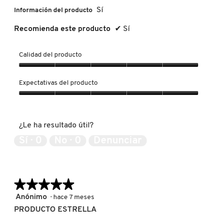
Sí
Información del producto
NUXE
Recomienda este producto
✔
Sí
OLAPLEX
Calidad del producto
Calidad
del
Expectativas del producto
OLLIE
producto,
5
Expectativas
de
del
5
ONE SIZE
producto,
¿Le ha resultado útil?
5
de
Sí ·
0
No ·
0
Denunciar
5
OUAI HAIRCARE
PAI-SHAU
★★★★★
★★★★★
5
Anónimo
·
hace 7 meses
de
PRODUCTO ESTRELLA
PATCHOLOGY
5