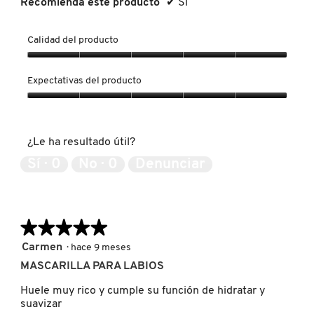
Recomienda este producto
✔
Sí
MOROCCANOIL
Calidad del producto
Calidad
MOSCHINO
del
Expectativas del producto
producto,
5
Expectativas
de
del
MURAD
5
producto,
¿Le ha resultado útil?
5
de
Sí ·
0
No ·
0
Denunciar
NARS
5
NATASHA DENONA
★★★★★
★★★★★
5
Carmen
·
hace 9 meses
NEST New York
de
MASCARILLA PARA LABIOS
5
estrellas.
Huele muy rico y cumple su función de hidratar y
NUDESTIX
suavizar